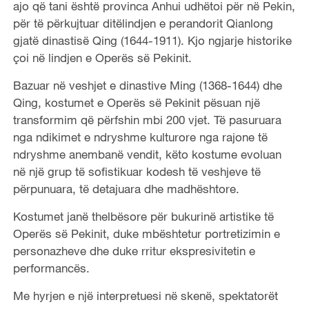
ajo që tani është provinca Anhui udhëtoi për në Pekin,
për të përkujtuar ditëlindjen e perandorit Qianlong
gjatë dinastisë Qing (1644-1911). Kjo ngjarje historike
çoi në lindjen e Operës së Pekinit.
Bazuar në veshjet e dinastive Ming (1368-1644) dhe
Qing, kostumet e Operës së Pekinit pësuan një
transformim që përfshin mbi 200 vjet. Të pasuruara
nga ndikimet e ndryshme kulturore nga rajone të
ndryshme anembanë vendit, këto kostume evoluan
në një grup të sofistikuar kodesh të veshjeve të
përpunuara, të detajuara dhe madhështore.
Kostumet janë thelbësore për bukurinë artistike të
Operës së Pekinit, duke mbështetur portretizimin e
personazheve dhe duke rritur ekspresivitetin e
performancës.
Me hyrjen e një interpretuesi në skenë, spektatorët