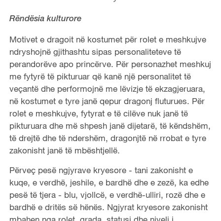
Rëndësia kulturore
Motivet e dragoit në kostumet për rolet e meshkujve
ndryshojnë gjithashtu sipas personaliteteve të
perandorëve apo princërve. Për personazhet meshkuj
me fytyrë të pikturuar që kanë një personalitet të
veçantë dhe performojnë me lëvizje të ekzagjeruara,
në kostumet e tyre janë qepur dragonj fluturues. Për
rolet e meshkujve, fytyrat e të cilëve nuk janë të
pikturuara dhe më shpesh janë dijetarë, të këndshëm,
të drejtë dhe të ndershëm, dragonjtë në rrobat e tyre
zakonisht janë të mbështjellë.
Përveç pesë ngjyrave kryesore - tani zakonisht e
kuqe, e verdhë, jeshile, e bardhë dhe e zezë, ka edhe
pesë të tjera - blu, vjollcë, e verdhë-ulliri, rozë dhe e
bardhë e dritës së hënës. Ngjyrat kryesore zakonisht
mbahen nga rolet, grada, statusi dhe niveli i