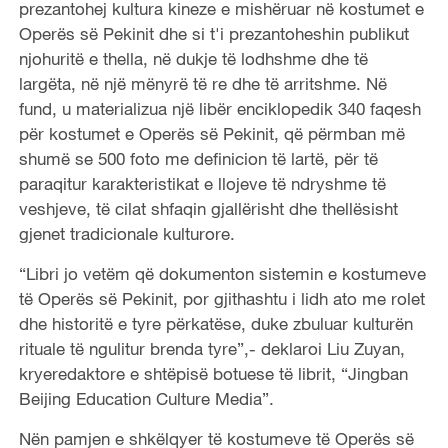
prezantohej kultura kineze e mishëruar në kostumet e
Operës së Pekinit dhe si t'i prezantoheshin publikut
njohuritë e thella, në dukje të lodhshme dhe të
largëta, në një mënyrë të re dhe të arritshme. Në
fund, u materializua një libër enciklopedik 340 faqesh
për kostumet e Operës së Pekinit, që përmban më
shumë se 500 foto me definicion të lartë, për të
paraqitur karakteristikat e llojeve të ndryshme të
veshjeve, të cilat shfaqin gjallërisht dhe thellësisht
gjenet tradicionale kulturore.
“Libri jo vetëm që dokumenton sistemin e kostumeve
të Operës së Pekinit, por gjithashtu i lidh ato me rolet
dhe historitë e tyre përkatëse, duke zbuluar kulturën
rituale të ngulitur brenda tyre”,- deklaroi Liu Zuyan,
kryeredaktore e shtëpisë botuese të librit, “Jingban
Beijing Education Culture Media”.
Nën pamjen e shkëlqyer të kostumeve të Operës së