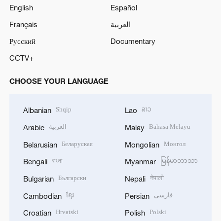
English
Español
Français
العربية
Русский
Documentary
CCTV+
CHOOSE YOUR LANGUAGE
Shqip
ລາວ
Albanian
Lao
العربية
Bahasa Melayu
Arabic
Malay
Беларуская
Монгол
Belarusian
Mongolian
বাংলা
မြန်မာဘာသာ
Bengali
Myanmar
Български
नेपाली
Bulgarian
Nepali
ខ្មែរ
فارسی
Cambodian
Persian
Hrvatski
Polski
Croatian
Polish