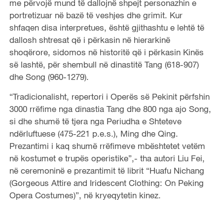
me përvojë mund të dallojnë shpejt personazhin e
portretizuar në bazë të veshjes dhe grimit. Kur
shfaqen disa interpretues, është gjithashtu e lehtë të
dallosh shtresat që i përkasin në hierarkinë
shoqërore, sidomos në historitë që i përkasin Kinës
së lashtë, për shembull në dinastitë Tang (618-907)
dhe Song (960-1279).
“Tradicionalisht, repertori i Operës së Pekinit përfshin
3000 rrëfime nga dinastia Tang dhe 800 nga ajo Song,
si dhe shumë të tjera nga Periudha e Shteteve
ndërluftuese (475-221 p.e.s.), Ming dhe Qing.
Prezantimi i kaq shumë rrëfimeve mbështetet vetëm
në kostumet e trupës operistike”,- tha autori Liu Fei,
në ceremoninë e prezantimit të librit “Huafu Nichang
(Gorgeous Attire and Iridescent Clothing: On Peking
Opera Costumes)”, në kryeqytetin kinez.