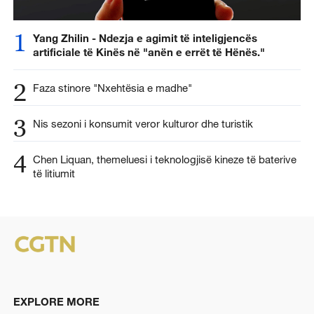
1
Yang Zhilin - Ndezja e agimit të inteligjencës
artificiale të Kinës në "anën e errët të Hënës."
2
Faza stinore "Nxehtësia e madhe"
3
Nis sezoni i konsumit veror kulturor dhe turistik
4
Chen Liquan, themeluesi i teknologjisë kineze të baterive
të litiumit
EXPLORE MORE