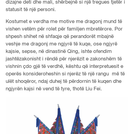
dizajne deti dhe mali, shërbejnë si një tregues tjetër i
statusit të një personi.
Kostumet e verdha me motive me dragonj mund të
vishen vetëm për rolet për familjen mbretërore. Por
shpesh shihet në shfaqje që perandorët mbajnë
veshje me dragonj me ngjyrë të kuqe, ose ngjyrë
kajsie, sepse, në dinastinë Qing, ishte ofendim
jashtëzakonisht i rëndë për njerëzit e zakonshëm të
vishnin çdo gjë të verdhë, kështu që interpretuesit e
operës konsideroheshin si njerëz të një rangu më të
ulët shoqëror, ndaj duhej të përdornin të kuqen dhe
ngjyrën kajsi në vend të tyre, thotë Liu Fei.