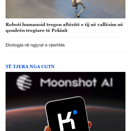
Roboti humanoid tregon aftësitë e tij në vallëzim në
qendrën tregtare të Pekinit
Ekologjia në ngjyrat e vjeshtës
TË TJERA NGA CGTN