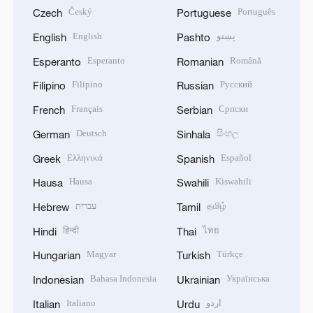
Český
Português
Czech
Portuguese
English
پښتو
English
Pashto
Esperanto
Română
Esperanto
Romanian
Filipino
Русский
Filipino
Russian
Français
Српски
French
Serbian
Deutsch
සිංහල
German
Sinhala
Ελληνικά
Español
Greek
Spanish
Hausa
Kiswahili
Hausa
Swahili
עברית
தமிழ்
Hebrew
Tamil
हिन्दी
ไทย
Hindi
Thai
Magyar
Türkçe
Hungarian
Turkish
Bahasa Indonesia
Українська
Indonesian
Ukrainian
Italiano
اردو
Italian
Urdu