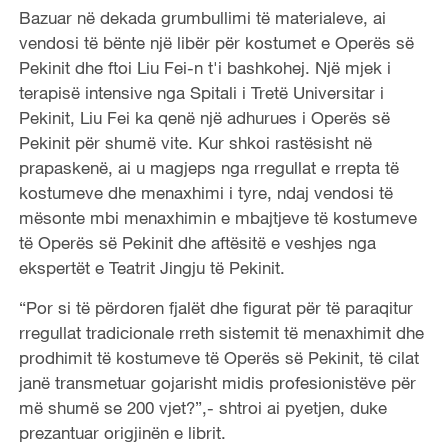
Bazuar në dekada grumbullimi të materialeve, ai
vendosi të bënte një libër për kostumet e Operës së
Pekinit dhe ftoi Liu Fei-n t'i bashkohej. Një mjek i
terapisë intensive nga Spitali i Tretë Universitar i
Pekinit, Liu Fei ka qenë një adhurues i Operës së
Pekinit për shumë vite. Kur shkoi rastësisht në
prapaskenë, ai u magjeps nga rregullat e rrepta të
kostumeve dhe menaxhimi i tyre, ndaj vendosi të
mësonte mbi menaxhimin e mbajtjeve të kostumeve
të Operës së Pekinit dhe aftësitë e veshjes nga
ekspertët e Teatrit Jingju të Pekinit.
“Por si të përdoren fjalët dhe figurat për të paraqitur
rregullat tradicionale rreth sistemit të menaxhimit dhe
prodhimit të kostumeve të Operës së Pekinit, të cilat
janë transmetuar gojarisht midis profesionistëve për
më shumë se 200 vjet?”,- shtroi ai pyetjen, duke
prezantuar origjinën e librit.