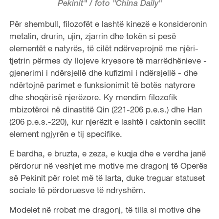
Pekinit" / foto "China Daily"
Për shembull, filozofët e lashtë kinezë e konsideronin
metalin, drurin, ujin, zjarrin dhe tokën si pesë
elementët e natyrës, të cilët ndërveprojnë me njëri-
tjetrin përmes dy llojeve kryesore të marrëdhënieve -
gjenerimi i ndërsjellë dhe kufizimi i ndërsjellë - dhe
ndërtojnë parimet e funksionimit të botës natyrore
dhe shoqërisë njerëzore. Ky mendim filozofik
mbizotëroi në dinastitë Qin (221-206 p.e.s.) dhe Han
(206 p.e.s.-220), kur njerëzit e lashtë i caktonin secilit
element ngjyrën e tij specifike.
E bardha, e bruzta, e zeza, e kuqja dhe e verdha janë
përdorur në veshjet me motive me dragonj të Operës
së Pekinit për rolet më të larta, duke treguar statuset
sociale të përdoruesve të ndryshëm.
Modelet në rrobat me dragonj, të tilla si motive dhe