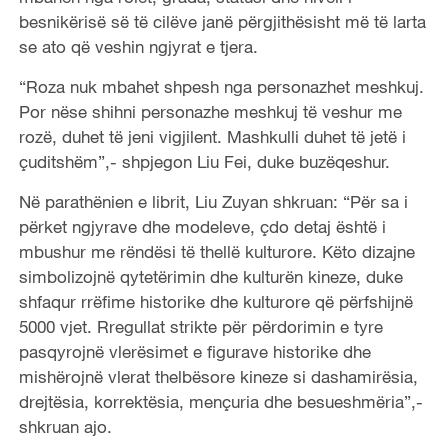
besnikërisë së të cilëve janë përgjithësisht më të larta
se ato që veshin ngjyrat e tjera.
“Roza nuk mbahet shpesh nga personazhet meshkuj.
Por nëse shihni personazhe meshkuj të veshur me
rozë, duhet të jeni vigjilent. Mashkulli duhet të jetë i
çuditshëm”,- shpjegon Liu Fei, duke buzëqeshur.
Në parathënien e librit, Liu Zuyan shkruan: “Për sa i
përket ngjyrave dhe modeleve, çdo detaj është i
mbushur me rëndësi të thellë kulturore. Këto dizajne
simbolizojnë qytetërimin dhe kulturën kineze, duke
shfaqur rrëfime historike dhe kulturore që përfshijnë
5000 vjet. Rregullat strikte për përdorimin e tyre
pasqyrojnë vlerësimet e figurave historike dhe
mishërojnë vlerat thelbësore kineze si dashamirësia,
drejtësia, korrektësia, mençuria dhe besueshmëria”,-
shkruan ajo.