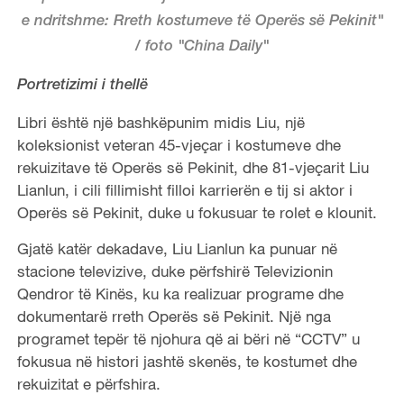
e ndritshme: Rreth kostumeve të Operës së Pekinit"
/ foto "China Daily"
Portretizimi i thellë
Libri është një bashkëpunim midis Liu, një
koleksionist veteran 45-vjeçar i kostumeve dhe
rekuizitave të Operës së Pekinit, dhe 81-vjeçarit Liu
Lianlun, i cili fillimisht filloi karrierën e tij si aktor i
Operës së Pekinit, duke u fokusuar te rolet e klounit.
Gjatë katër dekadave, Liu Lianlun ka punuar në
stacione televizive, duke përfshirë Televizionin
Qendror të Kinës, ku ka realizuar programe dhe
dokumentarë rreth Operës së Pekinit. Një nga
programet tepër të njohura që ai bëri në “CCTV” u
fokusua në histori jashtë skenës, te kostumet dhe
rekuizitat e përfshira.