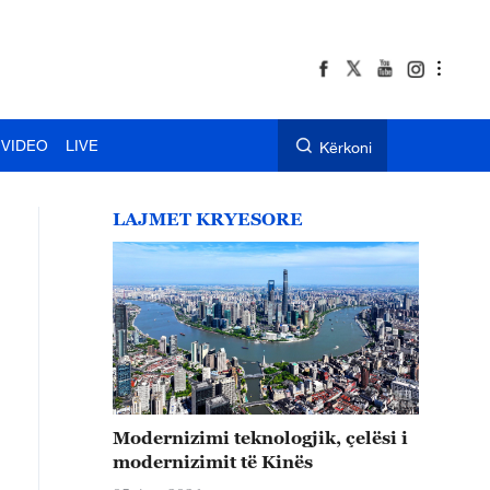
VIDEO
LIVE
Kërkoni
LAJMET KRYESORE
Modernizimi teknologjik, çelësi i
modernizimit të Kinës