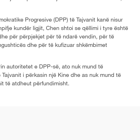
mokratike Progresive (DPP) të Tajvanit kanë nisur
fje kundër ligjit, Chen shtoi se qëllimi i tyre është
 dhe për përpjekjet për të ndarë vendin, për të
ngushticës dhe për të kufizuar shkëmbimet
in autoritetet e DPP-së, ato nuk mund të
 Tajvanit i përkasin një Kine dhe as nuk mund të
mit të atdheut përfundimisht.