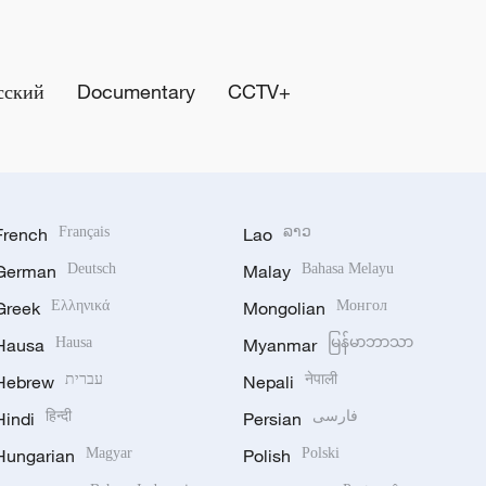
сский
Documentary
CCTV+
French
Français
Lao
ລາວ
German
Deutsch
Malay
Bahasa Melayu
Greek
Ελληνικά
Mongolian
Монгол
Hausa
Hausa
Myanmar
မြန်မာဘာသာ
Hebrew
עברית
Nepali
नेपाली
Hindi
हिन्दी
Persian
فارسی
Hungarian
Magyar
Polish
Polski