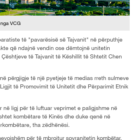
 nga VCG
ratiste të "pavarësisë së Tajvanit" në përputhje
 akte që ndajnë vendin ose dëmtojnë unitetin
ështjeve të Tajvanit të Këshillit të Shtetit Chen
në përgjigje të një pyetjeje të medias rreth sulmeve
Ligjit të Promovimit të Unitetit dhe Përparimit Etnik
në ligj për të luftuar veprimet e paligjshme në
ushtet kombëtare të Kinës dhe duke qenë në
dërkombëtare, tha zëdhënësi.
ë nevojshëm për të mbrojtur sovranitetin kombëtar,