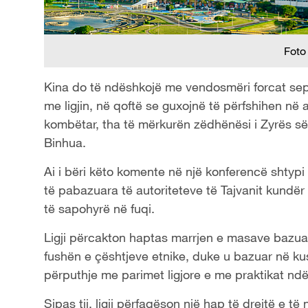
Foto
Kina do të ndëshkojë me vendosmëri forcat sepa
me ligjin, në qoftë se guxojnë të përfshihen në
kombëtar, tha të mërkurën zëdhënësi i Zyrës së Ç
Binhua.
Ai i bëri këto komente në një konferencë shtypi 
të pabazuara të autoriteteve të Tajvanit kundër 
të sapohyrë në fuqi.
Ligji përcakton haptas marrjen e masave bazuar 
fushën e çështjeve etnike, duke u bazuar në k
përputhje me parimet ligjore e me praktikat n
Sipas tij, ligji përfaqëson një hap të drejtë e t