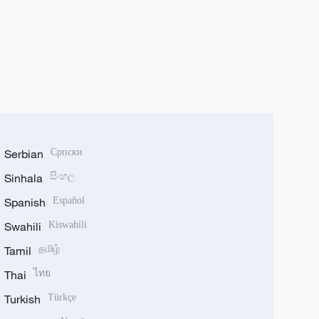
Serbian
Српски
Sinhala
සිංහල
Spanish
Español
Swahili
Kiswahili
Tamil
தமிழ்
Thai
ไทย
Turkish
Türkçe