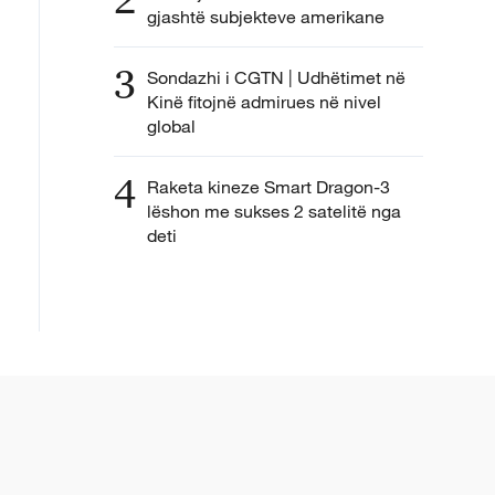
gjashtë subjekteve amerikane
3
Sondazhi i CGTN | Udhëtimet në
Kinë fitojnë admirues në nivel
global
4
Raketa kineze Smart Dragon-3
lëshon me sukses 2 satelitë nga
deti