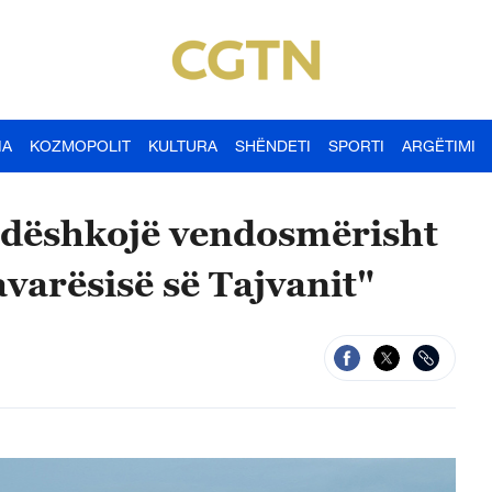
IA
KOZMOPOLIT
KULTURA
SHËNDETI
SPORTI
ARGËTIMI
ndëshkojë vendosmërisht
avarësisë së Tajvanit"