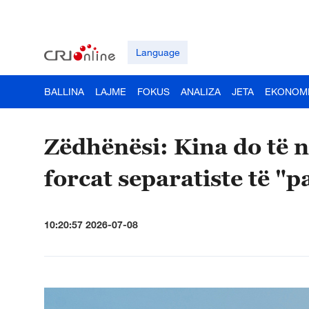
Language
BALLINA
LAJME
FOKUS
ANALIZA
JETA
EKONOM
Zëdhënësi: Kina do të 
forcat separatiste të "p
10:20:57 2026-07-08