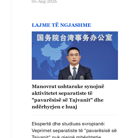
05-Aug-2026
LAJME TË NGJASHME
Manovrat ushtarake synojnë
aktivitetet separatiste të
"pavarësisë së Tajvanit" dhe
ndërhyrjen e huaj
Ekspertë dhe studiues evropianë:
Veprimet separatiste të "pavarësisë së
Tajvanit" nuk gjejnë mbështetje