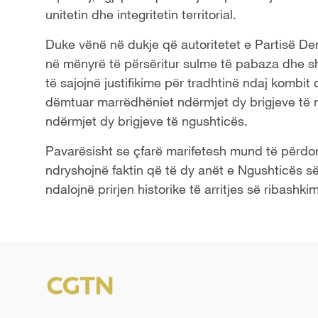
unitetin dhe integritetin territorial.
Duke vënë në dukje që autoritetet e Partisë De
në mënyrë të përsëritur sulme të pabaza dhe shpi
të sajojnë justifikime për tradhtinë ndaj kombit
dëmtuar marrëdhëniet ndërmjet dy brigjeve të 
ndërmjet dy brigjeve të ngushticës.
Pavarësisht se çfarë marifetesh mund të përdor
ndryshojnë faktin që të dy anët e Ngushticës së
ndalojnë prirjen historike të arritjes së ribashki