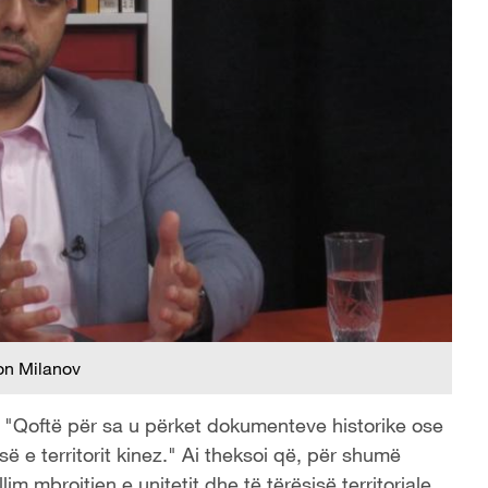
n Milanov
: "Qoftë për sa u përket dokumenteve historike ose
ë e territorit kinez." Ai theksoi që, për shumë
im mbrojtjen e unitetit dhe të tërësisë territoriale