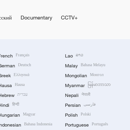
сский
Documentary
CCTV+
French
Français
Lao
ລາວ
German
Deutsch
Malay
Bahasa Melayu
Greek
Ελληνικά
Mongolian
Монгол
Hausa
Hausa
Myanmar
မြန်မာဘာသာ
Hebrew
עברית
Nepali
नेपाली
Hindi
हिन्दी
Persian
فارسی
Hungarian
Magyar
Polish
Polski
Indonesian
Bahasa Indonesia
Portuguese
Português