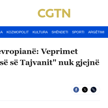
IA
KOZMOPOLIT
KULTURA
SHËNDETI
SPORTI
ARGËTIMI
evropianë: Veprimet
së së Tajvanit" nuk gjejnë