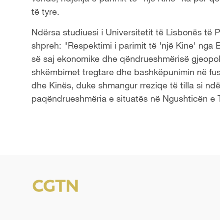
të tyre.
Ndërsa studiuesi i Universitetit të Lisbonës të 
shpreh: "Respektimi i parimit të 'një Kine' nga B
së saj ekonomike dhe qëndrueshmërisë gjeopolit
shkëmbimet tregtare dhe bashkëpunimin në fush
dhe Kinës, duke shmangur rreziqe të tilla si ndë
paqëndrueshmëria e situatës në Ngushticën e T