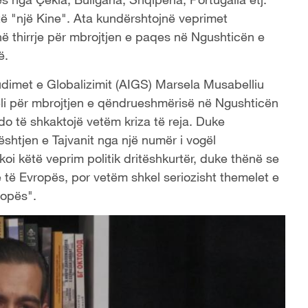
të "një Kine". Ata kundërshtojnë veprimet
në thirrje për mbrojtjen e paqes në Ngushticën e
ë.
tudimet e Globalizimit (AIGS) Marsela Musabelliu
meli për mbrojtjen e qëndrueshmërisë në Ngushticën
 do të shkaktojë vetëm kriza të reja. Duke
shtjen e Tajvanit nga një numër i vogël
koi këtë veprim politik dritëshkurtër, duke thënë se
 të Evropës, por vetëm shkel seriozisht themelet e
ropës".