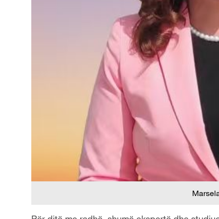
Marsela
Për ditë me radhë, shumë ekspertë dhe studiues 