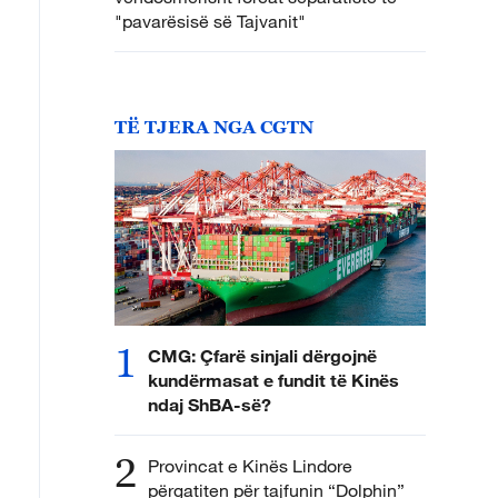
"pavarësisë së Tajvanit"
TË TJERA NGA CGTN
1
CMG: Çfarë sinjali dërgojnë
kundërmasat e fundit të Kinës
ndaj ShBA-së?
2
Provincat e Kinës Lindore
përgatiten për tajfunin “Dolphin”