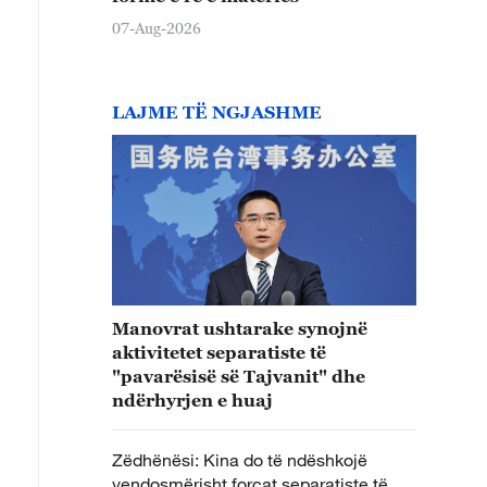
07-Aug-2026
LAJME TË NGJASHME
Manovrat ushtarake synojnë
aktivitetet separatiste të
"pavarësisë së Tajvanit" dhe
ndërhyrjen e huaj
Zëdhënësi: Kina do të ndëshkojë
vendosmërisht forcat separatiste të