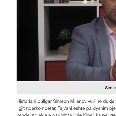
Simeo
Historiani bullgar Simeon Milanov vuri në dukje
ligjit ndërkombëtar, Tajvani është pa dyshim pjes
vende, ndjekja e parimit të "një Kine" ka për qëll