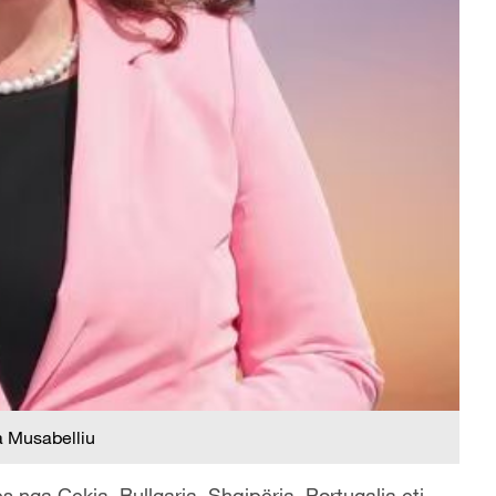
 Musabelliu
nga Çekia, Bullgaria, Shqipëria, Portugalia etj.