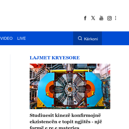
VIDEO
LIVE
Kërkoni
LAJMET KRYESORE
Studiuesit kinezë konfirmojnë
ekzistencën e topit ngjitës - një
formë e re e materies