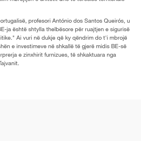
Portugalisë, profesori António dos Santos Queirós, u
E-ja është shtylla thelbësore për ruajtjen e sigurisë
ike." Ai vuri në dukje që ky qëndrim do t'i mbrojë
ën e investimeve në shkallë të gjerë midis BE-së
rprerja e zinxhirit furnizues, të shkaktuara nga
ajvanit.