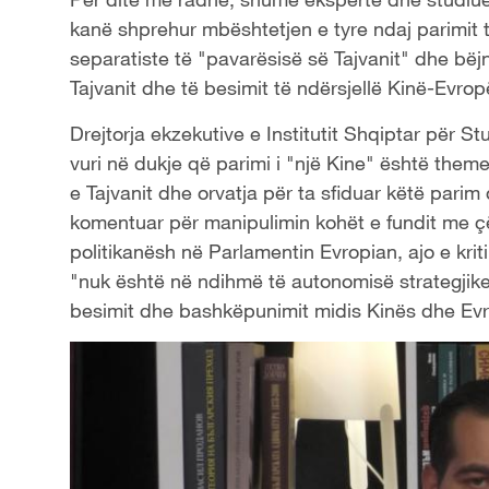
kanë shprehur mbështetjen e tyre ndaj parimit 
separatiste të "pavarësisë së Tajvanit" dhe bëj
Tajvanit dhe të besimit të ndërsjellë Kinë-Evrop
Drejtorja ekzekutive e Institutit Shqiptar për S
vuri në dukje që parimi i "një Kine" është the
e Tajvanit dhe orvatja për ta sfiduar këtë parim
komentuar për manipulimin kohët e fundit me çë
politikanësh në Parlamentin Evropian, ajo e kriti
"nuk është në ndihmë të autonomisë strategjike
besimit dhe bashkëpunimit midis Kinës dhe Ev