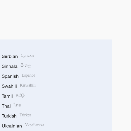
Serbian
Српски
Sinhala
සිංහල
Spanish
Español
Swahili
Kiswahili
Tamil
தமிழ்
Thai
ไทย
Turkish
Türkçe
Ukrainian
Українська