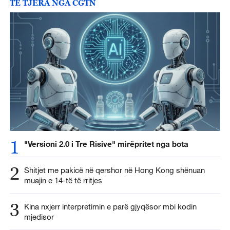
TË TJERA NGA CGTN
1
"Versioni 2.0 i Tre Risive" mirëpritet nga bota
2
Shitjet me pakicë në qershor në Hong Kong shënuan
muajin e 14-të të rritjes
3
Kina nxjerr interpretimin e parë gjyqësor mbi kodin
mjedisor