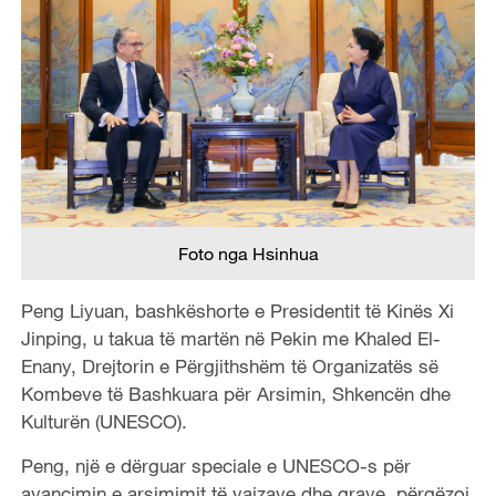
Foto nga Hsinhua
Peng Liyuan, bashkëshorte e Presidentit të Kinës Xi
Jinping, u takua të martën në Pekin me Khaled El-
Enany, Drejtorin e Përgjithshëm të Organizatës së
Kombeve të Bashkuara për Arsimin, Shkencën dhe
Kulturën (UNESCO).
Peng, një e dërguar speciale e UNESCO-s për
avancimin e arsimimit të vajzave dhe grave, përgëzoi