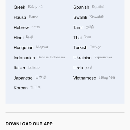
Ελληνικά
Español
Greek
Spanish
Hausa
Kiswahili
Hausa
Swahili
עברית
தமிழ்
Hebrew
Tamil
हिन्दी
ไทย
Hindi
Thai
Magyar
Türkçe
Hungarian
Turkish
Bahasa Indonesia
Українська
Indonesian
Ukrainian
Italiano
اردو
Italian
Urdu
日本語
Tiếng Việt
Japanese
Vietnamese
한국어
Korean
DOWNLOAD OUR APP