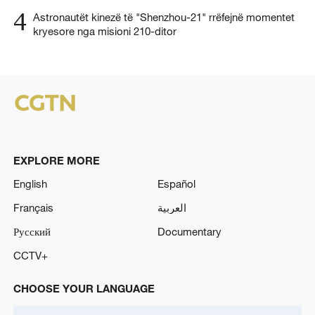
4
Astronautët kinezë të "Shenzhou-21" rrëfejnë momentet
kryesore nga misioni 210-ditor
EXPLORE MORE
English
Español
Français
العربية
Русский
Documentary
CCTV+
CHOOSE YOUR LANGUAGE