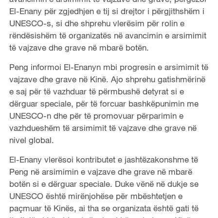
El-Enany për zgjedhjen e tij si drejtor i përgjithshëm i
UNESCO-s, si dhe shprehu vlerësim për rolin e
rëndësishëm të organizatës në avancimin e arsimimit
të vajzave dhe grave në mbarë botën.
Peng informoi El-Enanyn mbi progresin e arsimimit të
vajzave dhe grave në Kinë. Ajo shprehu gatishmërinë
e saj për të vazhduar të përmbushë detyrat si e
dërguar speciale, për të forcuar bashkëpunimin me
UNESCO-n dhe për të promovuar përparimin e
vazhdueshëm të arsimimit të vajzave dhe grave në
nivel global.
El-Enany vlerësoi kontributet e jashtëzakonshme të
Peng në arsimimin e vajzave dhe grave në mbarë
botën si e dërguar speciale. Duke vënë në dukje se
UNESCO është mirënjohëse për mbështetjen e
paçmuar të Kinës, ai tha se organizata është gati të