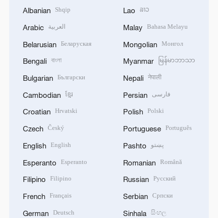
Shqip
ລາວ
Albanian
Lao
العربية
Bahasa Melayu
Arabic
Malay
Беларуская
Монгол
Belarusian
Mongolian
বাংলা
မြန်မာဘာသာ
Bengali
Myanmar
Български
नेपाली
Bulgarian
Nepali
ខ្មែរ
فارسی
Cambodian
Persian
Hrvatski
Polski
Croatian
Polish
Český
Português
Czech
Portuguese
English
پښتو
English
Pashto
Esperanto
Română
Esperanto
Romanian
Filipino
Русский
Filipino
Russian
Français
Српски
French
Serbian
Deutsch
සිංහල
German
Sinhala