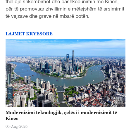
thellojë shkëmbimet dhe bashkëpunimin me Kinën,
për të promovuar zhvillimin e mëtejshëm të arsimimit
të vajzave dhe grave në mbarë botën.
LAJMET KRYESORE
Modernizimi teknologjik, çelësi i modernizimit të
Kinës
05-Aug-2026