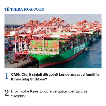
TË TJERA NGA CGTN
1
CMG: Çfarë sinjali dërgojnë kundërmasat e fundit të
Kinës ndaj ShBA-së?
2
Provincat e Kinës Lindore përgatiten për tajfunin
“Dolphin”