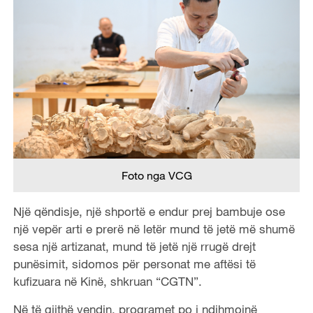
Foto nga VCG
Një qëndisje, një shportë e endur prej bambuje ose
një vepër arti e prerë në letër mund të jetë më shumë
sesa një artizanat, mund të jetë një rrugë drejt
punësimit, sidomos për personat me aftësi të
kufizuara në Kinë, shkruan “CGTN”.
Në të gjithë vendin, programet po i ndihmojnë