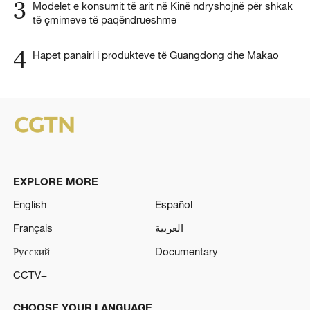
3
Modelet e konsumit të arit në Kinë ndryshojnë për shkak
të çmimeve të paqëndrueshme
4
Hapet panairi i produkteve të Guangdong dhe Makao
EXPLORE MORE
English
Español
Français
العربية
Русский
Documentary
CCTV+
CHOOSE YOUR LANGUAGE