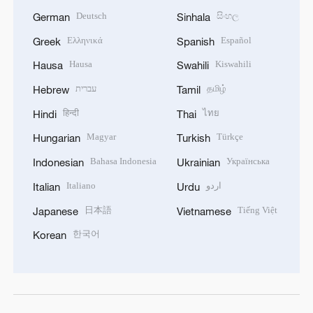
Deutsch
සිංහල
German
Sinhala
Ελληνικά
Español
Greek
Spanish
Hausa
Kiswahili
Hausa
Swahili
עברית
தமிழ்
Hebrew
Tamil
हिन्दी
ไทย
Hindi
Thai
Magyar
Türkçe
Hungarian
Turkish
Bahasa Indonesia
Українська
Indonesian
Ukrainian
Italiano
اردو
Italian
Urdu
日本語
Tiếng Việt
Japanese
Vietnamese
한국어
Korean