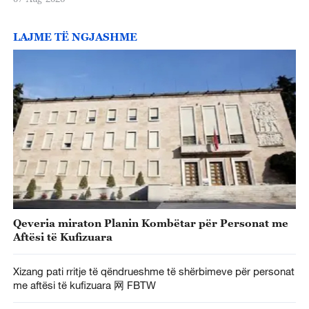
LAJME TË NGJASHME
Qeveria miraton Planin Kombëtar për Personat me
Aftësi të Kufizuara
Xizang pati rritje të qëndrueshme të shërbimeve për personat
me aftësi të kufizuara 网 FBTW