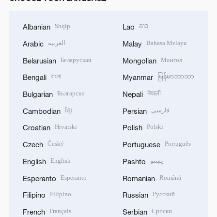
Shqip
ລາວ
Albanian
Lao
العربية
Bahasa Melayu
Arabic
Malay
Беларуская
Монгол
Belarusian
Mongolian
বাংলা
မြန်မာဘာသာ
Bengali
Myanmar
Български
नेपाली
Bulgarian
Nepali
ខ្មែរ
فارسی
Cambodian
Persian
Hrvatski
Polski
Croatian
Polish
Český
Português
Czech
Portuguese
English
پښتو
English
Pashto
Esperanto
Română
Esperanto
Romanian
Filipino
Русский
Filipino
Russian
Français
Српски
French
Serbian