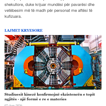
shekullore, duke krijuar mundësi për pavarësi dhe
vetëbesim më të madh për personat me aftësi të
kufizuara.
LAJMET KRYESORE
Studiuesit kinezë konfirmojnë ekzistencën e topit
ngjitës - një formë e re e materies
07-Aug-2026