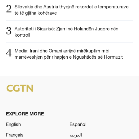
2
Sllovakia dhe Austria thyejnë rekordet e temperaturave
të të gjitha kohërave
3
Autoriteti i Sigurisë: Zjarri në Holandën Jugore nën
kontroll
4
Media: Irani dhe Omani arrijnë mirëkuptim mbi
marrëveshjen për rihapjen e Ngushticës së Hormuzit
EXPLORE MORE
English
Español
Français
العربية