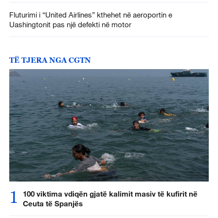
Fluturimi i “United Airlines” kthehet në aeroportin e
Uashingtonit pas një defekti në motor
TË TJERA NGA CGTN
1
100 viktima vdiqën gjatë kalimit masiv të kufirit në
Ceuta të Spanjës