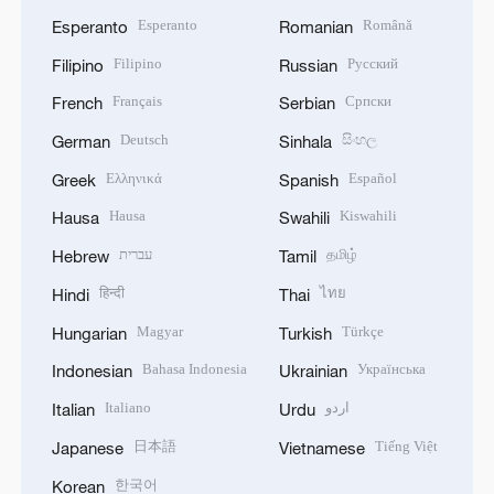
Esperanto
Română
Esperanto
Romanian
Filipino
Русский
Filipino
Russian
Français
Српски
French
Serbian
Deutsch
සිංහල
German
Sinhala
Ελληνικά
Español
Greek
Spanish
Hausa
Kiswahili
Hausa
Swahili
עברית
தமிழ்
Hebrew
Tamil
हिन्दी
ไทย
Hindi
Thai
Magyar
Türkçe
Hungarian
Turkish
Bahasa Indonesia
Українська
Indonesian
Ukrainian
Italiano
اردو
Italian
Urdu
日本語
Tiếng Việt
Japanese
Vietnamese
한국어
Korean