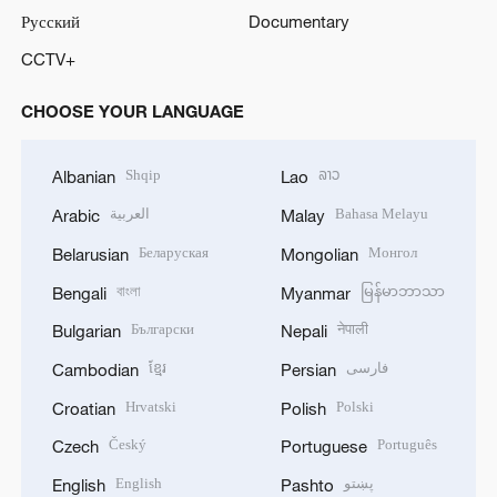
Русский
Documentary
CCTV+
CHOOSE YOUR LANGUAGE
Shqip
ລາວ
Albanian
Lao
العربية
Bahasa Melayu
Arabic
Malay
Беларуская
Монгол
Belarusian
Mongolian
বাংলা
မြန်မာဘာသာ
Bengali
Myanmar
Български
नेपाली
Bulgarian
Nepali
ខ្មែរ
فارسی
Cambodian
Persian
Hrvatski
Polski
Croatian
Polish
Český
Português
Czech
Portuguese
English
پښتو
English
Pashto