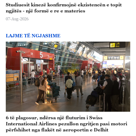
Studiuesit kinezë konfirmojnë ekzistencën e topit
ngjitës - një formë e re e materies
07-Aug-2026
LAJME TË NGJASHME
6 të plagosur, ndërsa një fluturim i Swiss
International Airlines pezullon ngritjen pasi motori
përfshihet nga flakët në aeroportin e Delhit