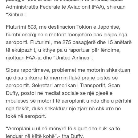
Administratës Federale të Aviacionit (FAA), shkruan
“Xinhua”.
Fluturimi 803, me destinacion Tokion e Japonisë,
humbi energjinë e motorit menjëherë pas nisjes nga
aeroporti. Fluturimi, me 275 pasagjerë dhe 15 anëtarë
të ekuipazhit, u kthye pa u raportuar për lëndime,
njoftuan FAA-ja dhe “United Airlines”.
Sipas raportimeve, problemet me motorin shkaktuan
që disa shkurre të merrnin flakë pranë pistës së
aeroportit. Sekretari amerikan i Transportit, Sean
Duffy, postoi në mediat sociale se një pjesë e
mbulesës së motorit të aeroplanit u nda dhe u përfshi
nga flakët, duke shkaktuar një zjarr në shkurre në
tokë në aeroport.
“Aeroplani u ul në mënyrë të sigurt dhe nuk ka të
lënduar në këtë kohë”,- tha Duffy.