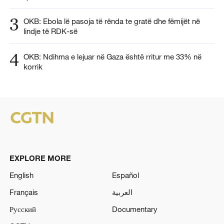
3
OKB: Ebola lë pasoja të rënda te gratë dhe fëmijët në
lindje të RDK-së
4
OKB: Ndihma e lejuar në Gaza është rritur me 33% në
korrik
EXPLORE MORE
English
Español
Français
العربية
Русский
Documentary