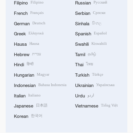
Filipino
Русский
Filipino
Russian
Français
Српски
French
Serbian
Deutsch
සිංහල
German
Sinhala
Ελληνικά
Español
Greek
Spanish
Hausa
Kiswahili
Hausa
Swahili
עברית
தமிழ்
Hebrew
Tamil
हिन्दी
ไทย
Hindi
Thai
Magyar
Türkçe
Hungarian
Turkish
Bahasa Indonesia
Українська
Indonesian
Ukrainian
Italiano
اردو
Italian
Urdu
日本語
Tiếng Việt
Japanese
Vietnamese
한국어
Korean