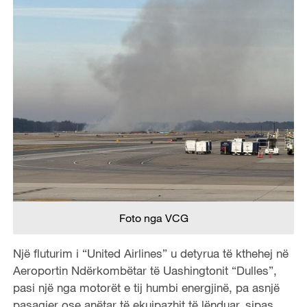
Foto nga VCG
Një fluturim i “United Airlines” u detyrua të kthehej në
Aeroportin Ndërkombëtar të Uashingtonit “Dulles”,
pasi një nga motorët e tij humbi energjinë, pa asnjë
pasagjer ose anëtar të ekuipazhit të lënduar, sipas