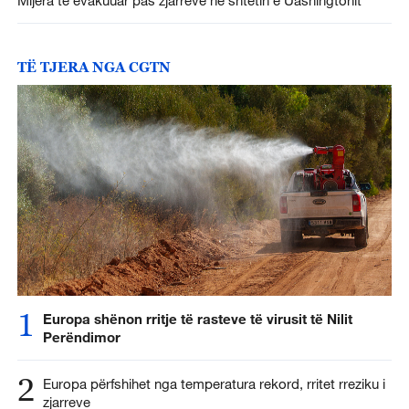
Mijëra të evakuuar pas zjarreve në shtetin e Uashingtonit
TË TJERA NGA CGTN
1
Europa shënon rritje të rasteve të virusit të Nilit
Perëndimor
2
Europa përfshihet nga temperatura rekord, rritet rreziku i
zjarreve