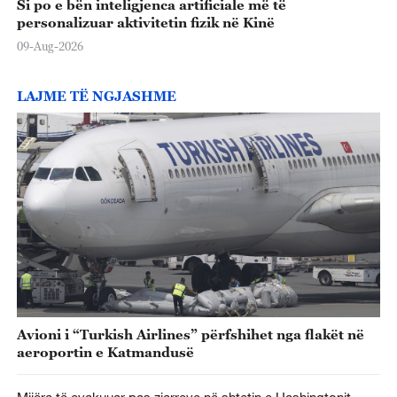
Si po e bën inteligjenca artificiale më të
personalizuar aktivitetin fizik në Kinë
09-Aug-2026
LAJME TË NGJASHME
Avioni i “Turkish Airlines” përfshihet nga flakët në
aeroportin e Katmandusë