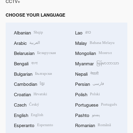
CCTV+
CHOOSE YOUR LANGUAGE
Shqip
ລາວ
Albanian
Lao
العربية
Bahasa Melayu
Arabic
Malay
Беларуская
Монгол
Belarusian
Mongolian
বাংলা
မြန်မာဘာသာ
Bengali
Myanmar
Български
नेपाली
Bulgarian
Nepali
ខ្មែរ
فارسی
Cambodian
Persian
Hrvatski
Polski
Croatian
Polish
Český
Português
Czech
Portuguese
English
پښتو
English
Pashto
Esperanto
Română
Esperanto
Romanian