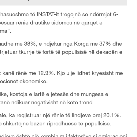
rahasueshme të INSTAT-it tregojnë se ndërmjet 6-
 pësuar rënie drastike sidomos në qarqet e
ama”.
ë madhe me 38%, e ndjekur nga Korça me 37% dhe
tuar tkurrje të fortë të popullsisë në dekadën e
t kanë rënë me 12.9%. Kjo ulje lidhet kryesisht me
resionet ekonomike.
e, kostoja e lartë e jetesës dhe mungesa e
kanë ndikuar negativisht në këtë trend.
e, ka regjistruar një rënie të lindjeve prej 20.1%.
po shkurtojnë bazën riprodhuese të popullsisë.
ndjeve është një kombinim i faktorëve si emigracioni