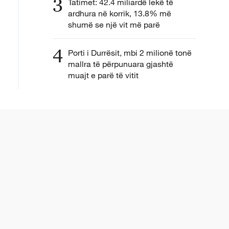
3
Tatimet: 42.4 miliardë lekë të
ardhura në korrik, 13.8% më
shumë se një vit më parë
4
Porti i Durrësit, mbi 2 milionë tonë
mallra të përpunuara gjashtë
muajt e parë të vitit