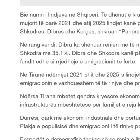
Bie numri i lindjeve në Shqipëri. Të dhënat e k
mujorit të parë 2021 dhe atij 2025 lindjet kanë
Shkodrës, Dibrës dhe Korçës, shkruan “Panor
Në rang vendi, Dibra ka shënuar rënien më t
Shkodra me 35.1%. Dibra dhe Shkodra kanë përje
fundit edhe si rrjedhojë e emigracionit të fortë.
Në Tiranë ndërmjet 2021-shit dhe 2025-s lindje
emigracionin e vazhdueshëm të të rinjve dhe p
Ndërsa Tirana mbetet qendra kryesore ekonomik
infrastrukturës mbështetëse për familjet e reja 
Durrësi, qark me ekonomi industriale dhe portual
Plakja e popullsisë dhe emigracioni i të rinjve 
Ekspertët e demografisë theksojnë se rënia e li