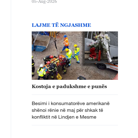
05-Aug-2026
LAJME TË NGJASHME
Kostoja e padukshme e punës
Besimi i konsumatorëve amerikanë
shënoi rënie në maj për shkak të
konfliktit në Lindjen e Mesme