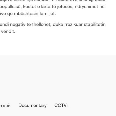
 popullsisë, kostot e larta të jetesës, ndryshimet në
tive që mbështesin familjet.
endi negativ të thellohet, duke rrezikuar stabilitetin
 vendit.
сский
Documentary
CCTV+