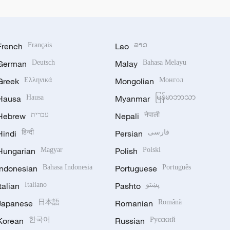
French
Français
Lao
ລາວ
German
Deutsch
Malay
Bahasa Melayu
Greek
Ελληνικά
Mongolian
Монгол
Hausa
Hausa
Myanmar
မြန်မာဘာသာ
Hebrew
עברית
Nepali
नेपाली
Hindi
हिन्दी
Persian
فارسی
Hungarian
Magyar
Polish
Polski
Indonesian
Bahasa Indonesia
Portuguese
Português
Italian
Italiano
Pashto
پښتو
Japanese
日本語
Romanian
Română
Korean
한국어
Russian
Русский