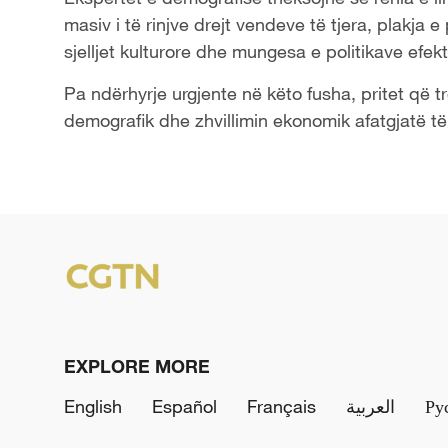
masiv i të rinjve drejt vendeve të tjera, plakja e
sjelljet kulturore dhe mungesa e politikave efek
Pa ndërhyrje urgjente në këto fusha, pritet që tr
demografik dhe zhvillimin ekonomik afatgjatë të
EXPLORE MORE
English
Español
Français
العربية
Ру