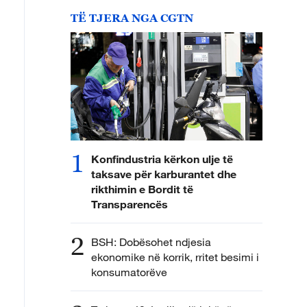
TË TJERA NGA CGTN
1
Konfindustria kërkon ulje të
taksave për karburantet dhe
rikthimin e Bordit të
Transparencës
2
BSH: Dobësohet ndjesia
ekonomike në korrik, rritet besimi i
konsumatorëve