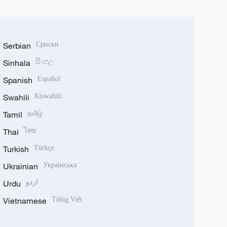
Serbian
Српски
Sinhala
සිංහල
Spanish
Español
Swahili
Kiswahili
Tamil
தமிழ்
Thai
ไทย
Turkish
Türkçe
Ukrainian
Українська
Urdu
اردو
Vietnamese
Tiếng Việt