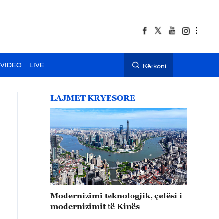
VIDEO
LIVE
Kërkoni
LAJMET KRYESORE
Modernizimi teknologjik, çelësi i
modernizimit të Kinës