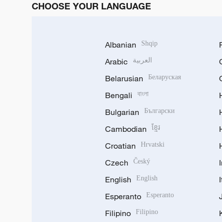
CHOOSE YOUR LANGUAGE
Albanian
Shqip
Arabic
العربية
Belarusian
Беларуская
Bengali
বাংলা
Bulgarian
Български
Cambodian
ខ្មែរ
Croatian
Hrvatski
Czech
Český
English
English
Esperanto
Esperanto
Filipino
Filipino