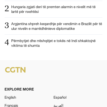
2
Hungaria zgjati deri të premten alarmin e nivelit më të
lartë për nxehtësi
3
Argjentina shpreh keqardhje për vendimin e Brazilit për të
ulur nivelin e marrëdhënieve diplomatike
4
Përmbytjet dhe rrëshqitjet e tokës në Indi shkaktojnë
viktima të shumta
EXPLORE MORE
English
Español
Français
العربية