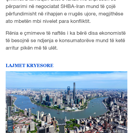
përparimi në negociatat SHBA-Iran mund të çojë
përfundimisht në rihapjen e rrugës ujore, megjithëse
ato mbetën mbi nivelet para konfliktit.
Rënia e çmimeve të naftës i ka bërë disa ekonomistë
të besojnë se ndjenja e konsumatorëve mund të ketë
arritur pikën më të ulët.
LAJMET KRYESORE