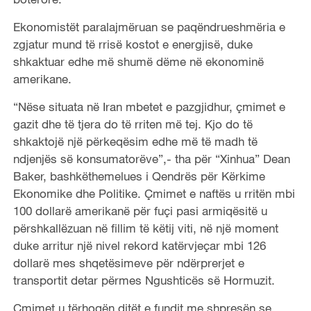
Ekonomistët paralajmëruan se paqëndrueshmëria e
zgjatur mund të rrisë kostot e energjisë, duke
shkaktuar edhe më shumë dëme në ekonominë
amerikane.
“Nëse situata në Iran mbetet e pazgjidhur, çmimet e
gazit dhe të tjera do të rriten më tej. Kjo do të
shkaktojë një përkeqësim edhe më të madh të
ndjenjës së konsumatorëve”,- tha për “Xinhua” Dean
Baker, bashkëthemelues i Qendrës për Kërkime
Ekonomike dhe Politike. Çmimet e naftës u rritën mbi
100 dollarë amerikanë për fuçi pasi armiqësitë u
përshkallëzuan në fillim të këtij viti, në një moment
duke arritur një nivel rekord katërvjeçar mbi 126
dollarë mes shqetësimeve për ndërprerjet e
transportit detar përmes Ngushticës së Hormuzit.
Çmimet u tërhoqën ditët e fundit me shpresën se