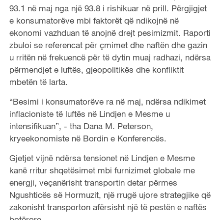
93.1 në maj nga një 93.8 i rishikuar në prill. Përgjigjet
e konsumatorëve mbi faktorët që ndikojnë në
ekonomi vazhduan të anojnë drejt pesimizmit. Raporti
zbuloi se referencat për çmimet dhe naftën dhe gazin
u rritën në frekuencë për të dytin muaj radhazi, ndërsa
përmendjet e luftës, gjeopolitikës dhe konfliktit
mbetën të larta.
“Besimi i konsumatorëve ra në maj, ndërsa ndikimet
inflacioniste të luftës në Lindjen e Mesme u
intensifikuan”, - tha Dana M. Peterson,
kryeekonomiste në Bordin e Konferencës.
Gjetjet vijnë ndërsa tensionet në Lindjen e Mesme
kanë rritur shqetësimet mbi furnizimet globale me
energji, veçanërisht transportin detar përmes
Ngushticës së Hormuzit, një rrugë ujore strategjike që
zakonisht transporton afërsisht një të pestën e naftës
botërore.