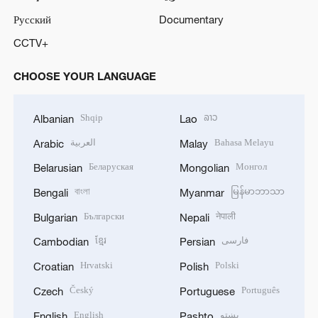
Русский
Documentary
CCTV+
CHOOSE YOUR LANGUAGE
Shqip
ລາວ
Albanian
Lao
العربية
Bahasa Melayu
Arabic
Malay
Беларуская
Монгол
Belarusian
Mongolian
বাংলা
မြန်မာဘာသာ
Bengali
Myanmar
Български
नेपाली
Bulgarian
Nepali
ខ្មែរ
فارسی
Cambodian
Persian
Hrvatski
Polski
Croatian
Polish
Český
Português
Czech
Portuguese
English
پښتو
English
Pashto