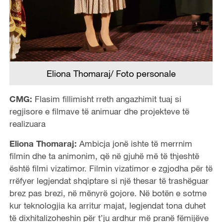
Eliona Thomaraj/ Foto personale
CMG:
Flasim fillimisht rreth angazhimit tuaj si
regjisore e filmave të animuar dhe projekteve të
realizuara
Eliona Thomaraj:
Ambicja jonë ishte të merrnim
filmin dhe ta animonim, që në gjuhë më të thjeshtë
është filmi vizatimor. Filmin vizatimor e zgjodha për të
rrëfyer legjendat shqiptare si një thesar të trashëguar
brez pas brezi, në mënyrë gojore. Në botën e sotme
kur teknologjia ka arritur majat, legjendat tona duhet
të dixhitalizoheshin për t’ju ardhur më pranë fëmijëve