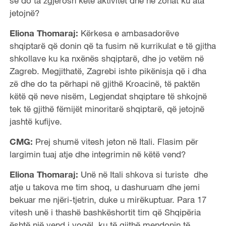
se do ta zgjerosh këtë aktivitet dhe në zonat ku ata
jetojnë?
Eliona Thomaraj:
Kërkesa e ambasadorëve
shqiptarë që donin që ta fusim në kurrikulat e të gjitha
shkollave ku ka nxënës shqiptarë, dhe jo vetëm në
Zagreb. Megjithatë, Zagrebi ishte pikënisja që i dha
zë dhe do ta përhapi në gjithë Kroacinë, të paktën
këtë që neve nisëm, Legjendat shqiptare të shkojnë
tek të gjithë fëmijët minoritarë shqiptarë, që jetojnë
jashtë kufijve.
CMG:
Prej shumë vitesh jeton në Itali. Flasim për
largimin tuaj atje dhe integrimin në këtë vend?
Eliona Thomaraj:
Unë në Itali shkova si turiste dhe
atje u takova me tim shoq, u dashuruam dhe jemi
bekuar me njëri-tjetrin, duke u mirëkuptuar. Para 17
vitesh unë i thashë bashkëshortit tim që Shqipëria
është një vend i vogël, ku të gjithë mendonin të