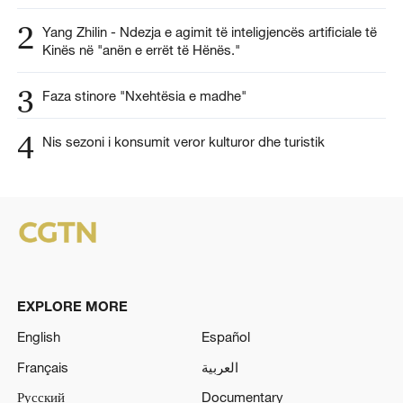
2
Yang Zhilin - Ndezja e agimit të inteligjencës artificiale të
Kinës në "anën e errët të Hënës."
3
Faza stinore "Nxehtësia e madhe"
4
Nis sezoni i konsumit veror kulturor dhe turistik
EXPLORE MORE
English
Español
Français
العربية
Русский
Documentary