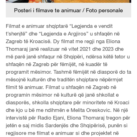
Posteri i filmave te animuar / Foto personale
Filmat e animuar shqiptarë “Legjenda e vendit
t’shenjtë” dhe “Legjenda e Argjiros” u shfaqën në
Zagreb të Kroacisë. Dy filmat me regji nga Eliona
Thomaraj janë realizuar në vitet 2021 dhe 2023 dhe
më parë janë shfaqur në Shqipëri, ndërsa këtë tetor u
shfaqën në Zagreb për fëmijët, në kuadër të
programit mësimor. Tashmë fëmijët në diasporë do ta
mësojnë kulturën dhe traditën shqiptare nëpërmjet
filmit të animuar. Filmat u shfaqën në Zagreb në
programin mësimor në kulturë që janë shkollat e
diasporës, shkolla shqiptare për minoritete në Kroaci
dhe kjo u bë me ndihmën e Melita Oreskovic. Në një
intervistë për Radio Ejani, Eliona Thomaraj tregon për
jetën e saj midis Sardenjës dhe Shqipërisë, punën si
regjisore me filmat e animuar si dhe projektet në