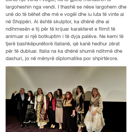
largoheshin nga vendi. I thashë se nëse largohem dhe
unë do të bëhet dhe më e vogël dhe iu luta të vinte ai
në Shqipëri. Ai është skulptor, ka dhënë dhe ai
ndihmesën e tij për të krijuar karakteret e filmit të
animuar si një botkuptim i të dyja palëve. Ne kemi të
tjerë bashkëpunëtorë italianë, që kanë hedhur zërat
për të dubluar. Italia na ka dhënë shumë ndihmë dhe
dashuri, jo në mënyrë diplomatike por shpirtërore.