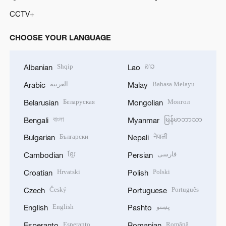
CCTV+
CHOOSE YOUR LANGUAGE
Shqip
ລາວ
Albanian
Lao
العربية
Bahasa Melayu
Arabic
Malay
Беларуская
Монгол
Belarusian
Mongolian
বাংলা
မြန်မာဘာသာ
Bengali
Myanmar
Български
नेपाली
Bulgarian
Nepali
ខ្មែរ
فارسی
Cambodian
Persian
Hrvatski
Polski
Croatian
Polish
Český
Português
Czech
Portuguese
English
پښتو
English
Pashto
Esperanto
Română
Esperanto
Romanian