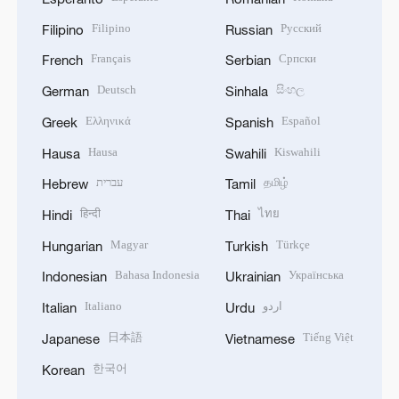
Filipino
Русский
Filipino
Russian
Français
Српски
French
Serbian
Deutsch
සිංහල
German
Sinhala
Ελληνικά
Español
Greek
Spanish
Hausa
Kiswahili
Hausa
Swahili
עברית
தமிழ்
Hebrew
Tamil
हिन्दी
ไทย
Hindi
Thai
Magyar
Türkçe
Hungarian
Turkish
Bahasa Indonesia
Українська
Indonesian
Ukrainian
Italiano
اردو
Italian
Urdu
日本語
Tiếng Việt
Japanese
Vietnamese
한국어
Korean