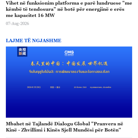
Vihet në funksionim platforma e parë lundruese "me
këmbë të tendosura" në botë për energjinë e erës
me kapacitet 16 MW
07-Aug-2026
LAJME TË NGJASHME
Mbahet në Tajlandë Dialogu Global "Pranvera në
Kinë - Zhvillimi i Kinës Sjell Mundësi për Botën''