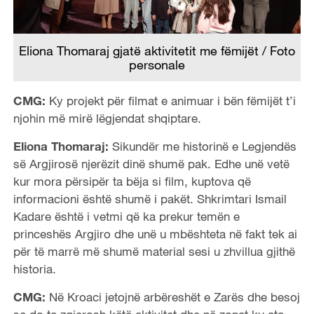
Eliona Thomaraj gjatë aktivitetit me fëmijët / Foto
personale
CMG:
Ky projekt për filmat e animuar i bën fëmijët t’i
njohin më mirë lëgjendat shqiptare.
Eliona Thomaraj:
Sikundër me historinë e Legjendës
së Argjirosë njerëzit dinë shumë pak. Edhe unë vetë
kur mora përsipër ta bëja si film, kuptova që
informacioni është shumë i pakët. Shkrimtari Ismail
Kadare është i vetmi që ka prekur temën e
princeshës Argjiro dhe unë u mbështeta në fakt tek ai
për të marrë më shumë material sesi u zhvillua gjithë
historia.
CMG:
Në Kroaci jetojnë arbëreshët e Zarës dhe besoj