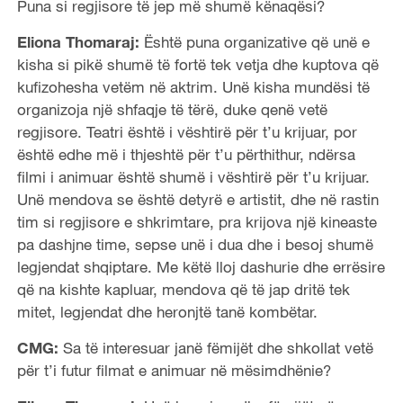
Puna si regjisore të jep më shumë kënaqësi?
Eliona Thomaraj:
Është puna organizative që unë e
kisha si pikë shumë të fortë tek vetja dhe kuptova që
kufizohesha vetëm në aktrim. Unë kisha mundësi të
organizoja një shfaqje të tërë, duke qenë vetë
regjisore. Teatri është i vështirë për t’u krijuar, por
është edhe më i thjeshtë për t’u përthithur, ndërsa
filmi i animuar është shumë i vështirë për t’u krijuar.
Unë mendova se është detyrë e artistit, dhe në rastin
tim si regjisore e shkrimtare, pra krijova një kineaste
pa dashjne time, sepse unë i dua dhe i besoj shumë
legjendat shqiptare. Me këtë lloj dashurie dhe errësire
që na kishte kapluar, mendova që të jap dritë tek
mitet, legjendat dhe heronjtë tanë kombëtar.
CMG:
Sa të interesuar janë fëmijët dhe shkollat vetë
për t’i futur filmat e animuar në mësimdhënie?