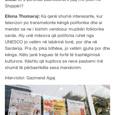
Shqipëri?
Eliona Thomaraj:
Ka qenë shumë interesante, kur
televizori po transmetonte këngë polifonike dhe ai
mendoi se ne i kishim vendosur muzikën folklorike
sarde. Aty unë mësova që polifonia ruhet nga
UNESCO jo vetëm në labërinë tonë, por dhe në
Sardenja. Pra dy pika lidhëse, jo vetëm gjuha por dhe
kënga. Këto janë tregues të fortë të trashëgimisë
kulturore. Kështu që kuptova se neve paskemi më
shumë të përbashkëta sesa mendonim.
Intervistoi: Gazmend Agaj