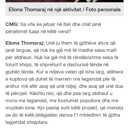
Eliona Thomaraj në një aktivitet / Foto personale
CMG:
Sa vite ke jetuar në Itali dhe cilat janë
përjetimet tuaja në këtë vend?
Eliona Thomaraj:
Unë ju them të gjithëve atyre që
janë larguar, që nuk ka gjë më të madhe sesa malli
për atdheun. Nuk ka gjë më të rëndësishme sesa të
folurit shqip, të shprehurit e dashurisë tënde në
gjuhën tënde. Kur e ndjeva veten që isha larg, atëhere
e kuptova që duhet të merrem me legjendat për të
ardhur më afër asaj që unë ndjej, dhe asaj që unë dua
të përcjell. Kështu nisi, që dhe pse larg atdheut u
mora me legjendat, me kostumet popullore dhe me
muzikën tone. Kjo pastaj solli këtë projekt, që mendoj
se do të ketë jetëgjatësi derisa t’i mbledhim të gjitha
legjendat shqiptare.