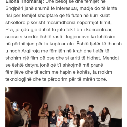
Eliona Thomaraj:
Unë besoj se dhe fëmijët në
Shqipëri janë shumë të interesuar, madje do të ishte
risi për fëmijët shqiptarë që të futen në kurrikulat
shkollore pikërisht mësimdhënia nëpërmjet filmit,
Pra, jo çdo gjë duhet të jetë tek libri i koncentruar,
sepse sikundër është rasti i legjendave ka lehtësira
në përthithjen për ta kuptuar ata. Është tjetër të thuash
u hodh Argjiroja me fëmijën në krah dhe tjetër të
shohim një film që pse dhe si arriti të hidhet. Mendoj
se është detyra jonë që t’i shkojmë më pranë
fëmijëve dhe të ecim me hapin e kohës, ta rrokim
teknologjinë dhe ta përdorim për të mirën tonë.