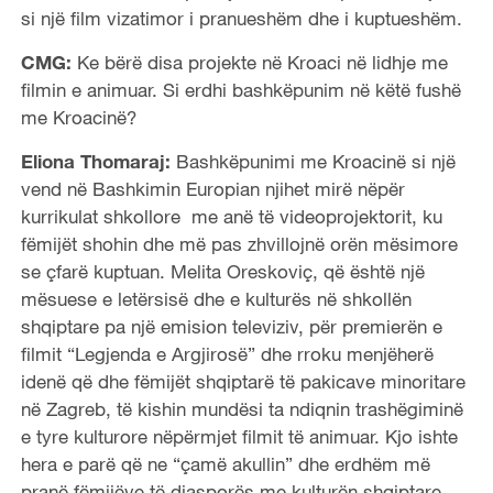
si një film vizatimor i pranueshëm dhe i kuptueshëm.
CMG:
Ke bërë disa projekte në Kroaci në lidhje me
filmin e animuar. Si erdhi bashkëpunim në këtë fushë
me Kroacinë?
Eliona Thomaraj:
Bashkëpunimi me Kroacinë si një
vend në Bashkimin Europian njihet mirë nëpër
kurrikulat shkollore me anë të videoprojektorit, ku
fëmijët shohin dhe më pas zhvillojnë orën mësimore
se çfarë kuptuan. Melita Oreskoviç, që është një
mësuese e letërsisë dhe e kulturës në shkollën
shqiptare pa një emision televiziv, për premierën e
filmit “Legjenda e Argjirosë” dhe rroku menjëherë
idenë që dhe fëmijët shqiptarë të pakicave minoritare
në Zagreb, të kishin mundësi ta ndiqnin trashëgiminë
e tyre kulturore nëpërmjet filmit të animuar. Kjo ishte
hera e parë që ne “çamë akullin” dhe erdhëm më
pranë fëmijëve të diasporës me kulturën shqiptare.