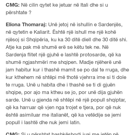
CMG:
Në cilin qytet ke jetuar në Itali dhe si u
përshtate ?
Eliona Thomaraj:
Unë jetoj në ishullin e Sardenjës,
në qytetin e Kaliarit. Është një ishull me një kohë
njësoj si Shqipëria, ku ka 30 ditë diell dhe 30 ditë shi.
Atje ka pak më shumë erë se këtu tek ne. Në
Sardenja flitet një gjuhë e lashtë protosarde, që ka
shumë ngjashmëri me shqipen. Madje njëherë unë
jam habitur kur i thashë mamit se po dal te rruga, dhe
kur kthehem në shtëpi më thotë vjehrra ime si ti dole
te rruga. Unë u habita dhe i thashë se ti di gjuën
shqipe, por ajo ma ktheu se jo, por unë dija gjuhën
sarde. Unë u gjenda në shtëpi në një popull shqiptar,
që ka harruar që vjen nga trojet e tjera, por që nuk
është asimiluar me italianët, që ka vetëdije se jemi
popull i lashtë dhe nuk jemi latin.
CMG:
Si u përshtat bashkëshorti juaj me jetën në