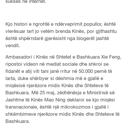
sukses në internet.
Kjo histori e ngrohtë e ndërveprimit popullor, është
vlerësuar lart jo vetëm brenda Kinës, por gjithashtu
është shpërndarë gjerësisht nga blogerët jashtë
vendit.
Ambasadori i Kinës në Shtetet e Bashkuara Xie Feng,
ripostoi videon në mediat sociale dhe shkroi se
fidanët e atij viti tani janë rritur në 50.000 pemë të
larta, duke shërbyer si dëshmia më e gjallë e
miqësisë njerëzore midis Kinës dhe Shteteve të
Bashkuara. Më 25 maj, zëdhënësja e Ministrisë së
Jashtme të Kinës Mao Ning deklaroi se kjo miqësi
transnacionale, është një mikrokozmos i gjallë i
shkëmbimeve njerëzore midis Kinës dhe Shteteve të
Bashkuara.