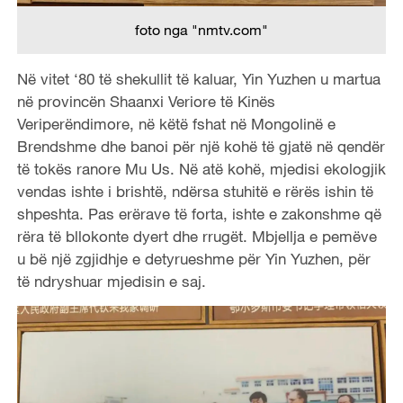
foto nga "nmtv.com"
Në vitet ‘80 të shekullit të kaluar, Yin Yuzhen u martua
në provincën Shaanxi Veriore të Kinës
Veriperëndimore, në këtë fshat në Mongolinë e
Brendshme dhe banoi për një kohë të gjatë në qendër
të tokës ranore Mu Us. Në atë kohë, mjedisi ekologjik
vendas ishte i brishtë, ndërsa stuhitë e rërës ishin të
shpeshta. Pas erërave të forta, ishte e zakonshme që
rëra të bllokonte dyert dhe rrugët. Mbjellja e pemëve
u bë një zgjidhje e detyrueshme për Yin Yuzhen, për
të ndryshuar mjedisin e saj.