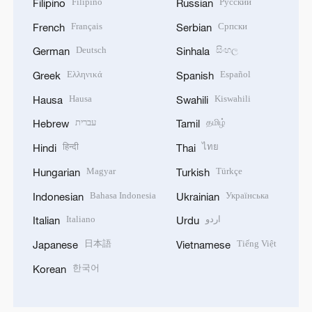
Filipino
Русский
Filipino
Russian
Français
Српски
French
Serbian
Deutsch
සිංහල
German
Sinhala
Ελληνικά
Español
Greek
Spanish
Hausa
Kiswahili
Hausa
Swahili
עברית
தமிழ்
Hebrew
Tamil
हिन्दी
ไทย
Hindi
Thai
Magyar
Türkçe
Hungarian
Turkish
Bahasa Indonesia
Українська
Indonesian
Ukrainian
Italiano
اردو
Italian
Urdu
日本語
Tiếng Việt
Japanese
Vietnamese
한국어
Korean