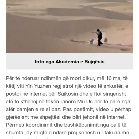
foto nga Akademia e Bujqësis
Për të nderuar ndihmën që mori dikur, më 16 maj të
këtij viti Yin Yuzhen regjistroi një video të shkurtër, e
postoi në internet për Saikosin dhe e ftoi sinqerisht
atë të kthehej në tokën ranore Mu Us për të parë nga
afër pamjen e re si oaz. Pas postimit, video u përhap
gjerësisht me shpejtësi dhe bëri jehonë në internet.
Përmes koordinimit dhe bashkëpunimit nga palë të
shumta, dy miqtë e ndarë prej kohësh u ritakuan me