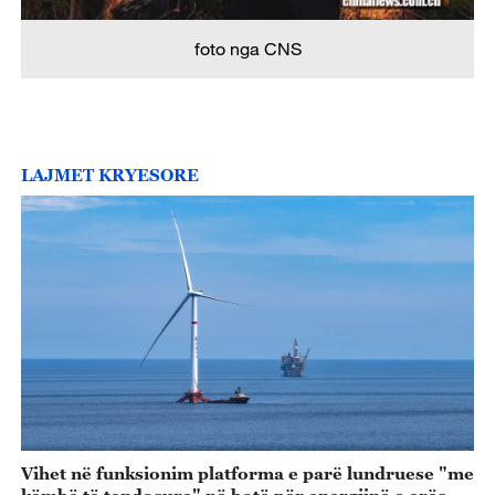
foto nga CNS
LAJMET KRYESORE
Vihet në funksionim platforma e parë lundruese "me
këmbë të tendosura" në botë për energjinë e erës