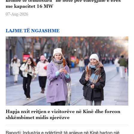
me kapacitet 16 MW
07-Aug-2026
LAJME TË NGJASHME
Hapja nxit rritjen e vizitorëve në Kinë dhe forcon
shkëmbimet midis njerëzve
Raporti: Industria e ndërtimit të anijeve në Kinë harton një