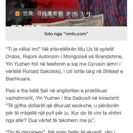
foto nga "nmtv.com"
“Ti je vëllai im!” Në shkretëtirën Mu Us të qytetit
Ordos, Rajoni Autonom i Mongolisë së Brendshme,
Yin Yuzhen foli në telefonin e saj me Cyrusin (emri i
vërtetë Ronald Sakolski), i cili ishte larg në Shtetet e
Bashkuara.
Pasi e tha këtë fjali në anglishten e praktikuar
vazhdimisht, Yin Yuzhen i tha Saikosit në kinezisht:
“Të gjitha dollarët që dhuruat asokohe, u përdorën
për të mbjellë një pyll për ju. Kur do të vini ta shihni
nga afër? Dua vërtet të takohem me ju”.
“Do të përpiqem”. Në anën tjetër të ekranit, zëri i