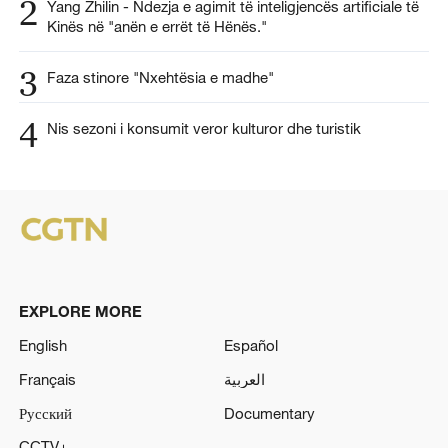
2
Yang Zhilin - Ndezja e agimit të inteligjencës artificiale të
Kinës në "anën e errët të Hënës."
3
Faza stinore "Nxehtësia e madhe"
4
Nis sezoni i konsumit veror kulturor dhe turistik
EXPLORE MORE
English
Español
Français
العربية
Русский
Documentary
CCTV+