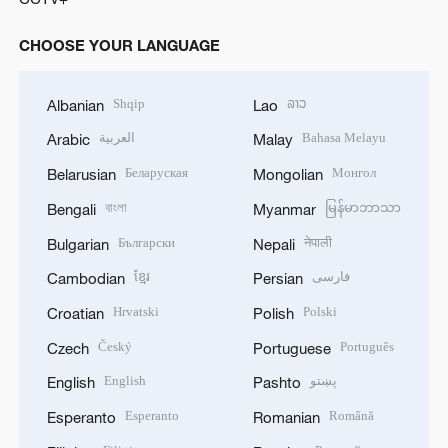
CHOOSE YOUR LANGUAGE
Shqip
ລາວ
Albanian
Lao
العربية
Bahasa Melayu
Arabic
Malay
Беларуская
Монгол
Belarusian
Mongolian
বাংলা
မြန်မာဘာသာ
Bengali
Myanmar
Български
नेपाली
Bulgarian
Nepali
ខ្មែរ
فارسی
Cambodian
Persian
Hrvatski
Polski
Croatian
Polish
Český
Português
Czech
Portuguese
English
پښتو
English
Pashto
Esperanto
Română
Esperanto
Romanian