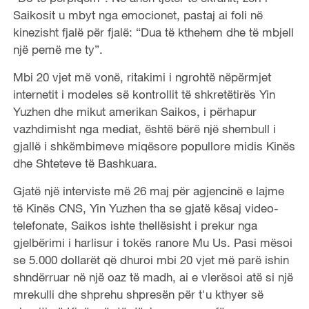
Saikosit u mbyt nga emocionet, pastaj ai foli në
kinezisht fjalë për fjalë: “Dua të kthehem dhe të mbjell
një pemë me ty”.
Mbi 20 vjet më vonë, ritakimi i ngrohtë nëpërmjet
internetit i modeles së kontrollit të shkretëtirës Yin
Yuzhen dhe mikut amerikan Saikos, i përhapur
vazhdimisht nga mediat, është bërë një shembull i
gjallë i shkëmbimeve miqësore popullore midis Kinës
dhe Shteteve të Bashkuara.
Gjatë një interviste më 26 maj për agjencinë e lajme
të Kinës CNS, Yin Yuzhen tha se gjatë kësaj video-
telefonate, Saikos ishte thellësisht i prekur nga
gjelbërimi i harlisur i tokës ranore Mu Us. Pasi mësoi
se 5.000 dollarët që dhuroi mbi 20 vjet më parë ishin
shndërruar në një oaz të madh, ai e vlerësoi atë si një
mrekulli dhe shprehu shpresën për t'u kthyer së