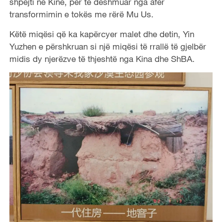
shpejti në Kinë, për të dëshmuar nga afër
transformimin e tokës me rërë Mu Us.
Këtë miqësi që ka kapërcyer malet dhe detin, Yin
Yuzhen e përshkruan si një miqësi të rrallë të gjelbër
midis dy njerëzve të thjeshtë nga Kina dhe ShBA.