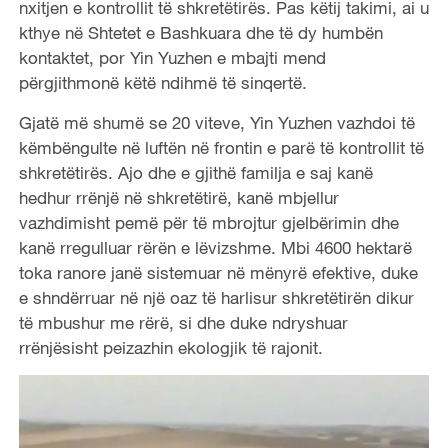
nxitjen e kontrollit të shkretëtirës. Pas këtij takimi, ai u
kthye në Shtetet e Bashkuara dhe të dy humbën
kontaktet, por Yin Yuzhen e mbajti mend
përgjithmonë këtë ndihmë të sinqertë.
Gjatë më shumë se 20 viteve, Yin Yuzhen vazhdoi të
këmbëngulte në luftën në frontin e parë të kontrollit të
shkretëtirës. Ajo dhe e gjithë familja e saj kanë
hedhur rrënjë në shkretëtirë, kanë mbjellur
vazhdimisht pemë për të mbrojtur gjelbërimin dhe
kanë rregulluar rërën e lëvizshme. Mbi 4600 hektarë
toka ranore janë sistemuar në mënyrë efektive, duke
e shndërruar
në një oaz të harlisur
shkretëtirën dikur
të mbushur me rërë, si dhe duke ndryshuar
rrënjësisht peizazhin ekologjik të rajonit.