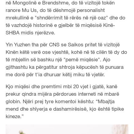
në Mongolinë e Brendshme, do të vizitojë tokën
ranore Mu Us, do të dëshmojë personalisht
mrekullinë e "shndërrimit të rërës në një oaz" dhe do
të vazhdojë historinë e gjelbër të miqësisë Kinë-
SHBA midis njerëzve.
Yin Yuzhen tha për CNS se Saikos pritet të vizitojë
Kinën këtë verë ose vjeshtë, kohë në të cilën të dy do
të mbjellin së bashku një "pemë miqësie". Ajo
gjithashtu ka përgatitur shtroja këpucësh të punuara
me dorë për t'ia dhuruar këtij miku të vjetër.
Kjo miqësi dhe premtimi mbi 20 vjet i gjatë, kanë
prekur qindra mijëra përdorues interneti në mbarë
globin. Njëri prej tyre komentoi kështu: “Mbajtja
mend dhe shlyerja e dashamirësisë, kjo është tipike
kineze.”