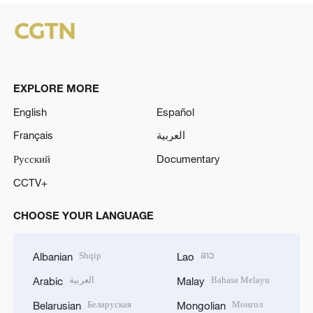
EXPLORE MORE
English
Español
Français
العربية
Русский
Documentary
CCTV+
CHOOSE YOUR LANGUAGE
Shqip
ລາວ
Albanian
Lao
العربية
Bahasa Melayu
Arabic
Malay
Беларуская
Монгол
Belarusian
Mongolian