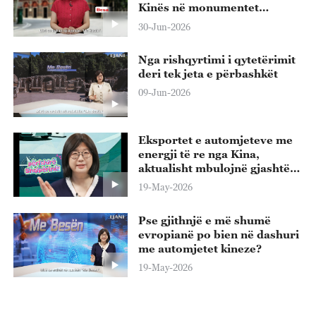
Kinës në monumentet
revolucionare të vendit
30-Jun-2026
Nga rishqyrtimi i qytetërimit
deri tek jeta e përbashkët
09-Jun-2026
Eksportet e automjeteve me
energji të re nga Kina,
aktualisht mbulojnë gjashtë
kontinente, duke arritur në
19-May-2026
mbi 180 vende dhe rajone
Pse gjithnjë e më shumë
evropianë po bien në dashuri
me automjetet kineze?
19-May-2026