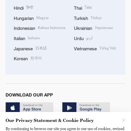
हिन्दी
ไทย
Hindi
Thai
Magyar
Türkçe
Hungarian
Turkish
Bahasa Indonesia
Українська
Indonesian
Ukrainian
Italiano
اردو
Italian
Urdu
日本語
Tiếng Việt
Japanese
Vietnamese
한국어
Korean
DOWNLOAD OUR APP
Our Privacy Statement & Cookie Policy
By continuing to browse our site you agree to our use of cookies, revised