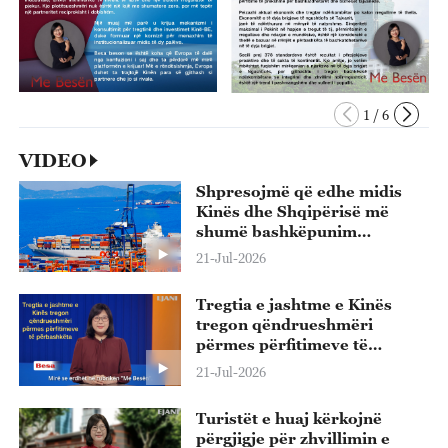
1
/
6
VIDEO
Shpresojmë që edhe midis
Kinës dhe Shqipërisë më
shumë bashkëpunim
ekonomik dhe tregtar do të
21-Jul-2026
zërë rrënjë dhe do të lulëzojë.
Tregtia e jashtme e Kinës
tregon qëndrueshmëri
përmes përfitimeve të
përbashkëta
21-Jul-2026
Turistët e huaj kërkojnë
përgjigje për zhvillimin e