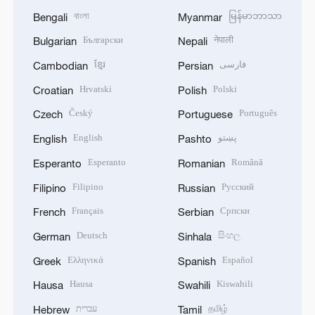
বাংলা
မြန်မာဘာသာ
Bengali
Myanmar
Български
नेपाली
Bulgarian
Nepali
ខ្មែរ
فارسی
Cambodian
Persian
Hrvatski
Polski
Croatian
Polish
Český
Português
Czech
Portuguese
English
پښتو
English
Pashto
Esperanto
Română
Esperanto
Romanian
Filipino
Русский
Filipino
Russian
Français
Српски
French
Serbian
Deutsch
සිංහල
German
Sinhala
Ελληνικά
Español
Greek
Spanish
Hausa
Kiswahili
Hausa
Swahili
עברית
தமிழ்
Hebrew
Tamil