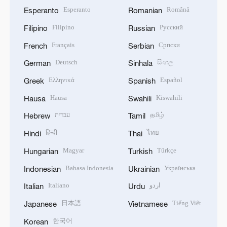
Esperanto
Română
Esperanto
Romanian
Filipino
Русский
Filipino
Russian
Français
Српски
French
Serbian
Deutsch
සිංහල
German
Sinhala
Ελληνικά
Español
Greek
Spanish
Hausa
Kiswahili
Hausa
Swahili
עברית
தமிழ்
Hebrew
Tamil
हिन्दी
ไทย
Hindi
Thai
Magyar
Türkçe
Hungarian
Turkish
Bahasa Indonesia
Українська
Indonesian
Ukrainian
Italiano
اردو
Italian
Urdu
日本語
Tiếng Việt
Japanese
Vietnamese
한국어
Korean