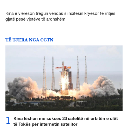
Kina e vlerëson tregun vendas si nxitësin kryesor të rritjes
gjatë pesë vjetëve të ardhshëm
TË TJERA NGA CGTN
1
Kina lëshon me sukses 23 satelitë në orbitën e ulët
të Tokës për internetin satelitor