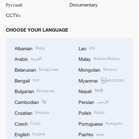
Русский
Documentary
CCTV+
CHOOSE YOUR LANGUAGE
Shqip
ລາວ
Albanian
Lao
العربية
Bahasa Melayu
Arabic
Malay
Беларуская
Монгол
Belarusian
Mongolian
বাংলা
မြန်မာဘာသာ
Bengali
Myanmar
Български
नेपाली
Bulgarian
Nepali
ខ្មែរ
فارسی
Cambodian
Persian
Hrvatski
Polski
Croatian
Polish
Český
Português
Czech
Portuguese
English
پښتو
English
Pashto