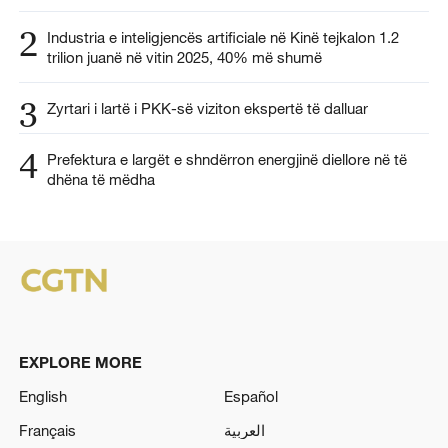
2
Industria e inteligjencës artificiale në Kinë tejkalon 1.2
trilion juanë në vitin 2025, 40% më shumë
3
Zyrtari i lartë i PKK-së viziton ekspertë të dalluar
4
Prefektura e largët e shndërron energjinë diellore në të
dhëna të mëdha
EXPLORE MORE
English
Español
Français
العربية