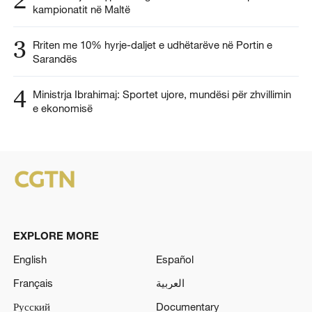
kampionatit në Maltë
3
Rriten me 10% hyrje-daljet e udhëtarëve në Portin e
Sarandës
4
Ministrja Ibrahimaj: Sportet ujore, mundësi për zhvillimin
e ekonomisë
EXPLORE MORE
English
Español
Français
العربية
Русский
Documentary