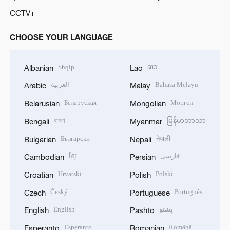
CCTV+
CHOOSE YOUR LANGUAGE
Shqip
ລາວ
Albanian
Lao
العربية
Bahasa Melayu
Arabic
Malay
Беларуская
Монгол
Belarusian
Mongolian
বাংলা
မြန်မာဘာသာ
Bengali
Myanmar
Български
नेपाली
Bulgarian
Nepali
ខ្មែរ
فارسی
Cambodian
Persian
Hrvatski
Polski
Croatian
Polish
Český
Português
Czech
Portuguese
English
پښتو
English
Pashto
Esperanto
Română
Esperanto
Romanian