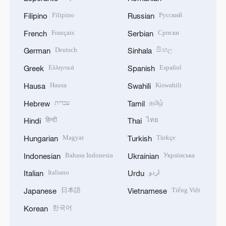
Filipino
Русский
Filipino
Russian
Français
Српски
French
Serbian
Deutsch
සිංහල
German
Sinhala
Ελληνικά
Español
Greek
Spanish
Hausa
Kiswahili
Hausa
Swahili
עברית
தமிழ்
Hebrew
Tamil
हिन्दी
ไทย
Hindi
Thai
Magyar
Türkçe
Hungarian
Turkish
Bahasa Indonesia
Українська
Indonesian
Ukrainian
Italiano
اردو
Italian
Urdu
日本語
Tiếng Việt
Japanese
Vietnamese
한국어
Korean