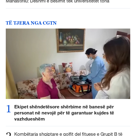
Manastirliu: Dëshmi e besimit tek universitetet tona
TË TJERA NGA CGTN
1
Ekipet shëndetësore shërbime në banesë për
personat në nevojë për të garantuar kujdes të
vazhdueshëm
2
Kombëtarja shqiptare e golfit del fituese e Grupit B të