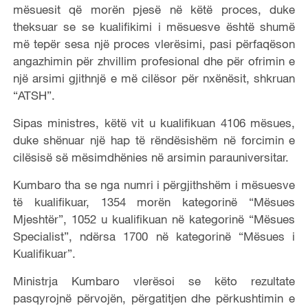
mësuesit që morën pjesë në këtë proces, duke
theksuar se se kualifikimi i mësuesve është shumë
më tepër sesa një proces vlerësimi, pasi përfaqëson
angazhimin për zhvillim profesional dhe për ofrimin e
një arsimi gjithnjë e më cilësor për nxënësit, shkruan
“ATSH”.
Sipas ministres, këtë vit u kualifikuan 4106 mësues,
duke shënuar një hap të rëndësishëm në forcimin e
cilësisë së mësimdhënies në arsimin parauniversitar.
Kumbaro tha se nga numri i përgjithshëm i mësuesve
të kualifikuar, 1354 morën kategorinë “Mësues
Mjeshtër”, 1052 u kualifikuan në kategorinë “Mësues
Specialist”, ndërsa 1700 në kategorinë “Mësues i
Kualifikuar”.
Ministrja Kumbaro vlerësoi se këto rezultate
pasqyrojnë përvojën, përgatitjen dhe përkushtimin e