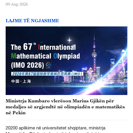
09-Aug-2026
LAJME TË NGJASHME
Ministrja Kumbaro vlerëson Marius Gjikën për
medaljes së argjendtë në olimpiadën e matematikës
në Pekin
20200 aplikime në universitetet shqiptare, ministrja