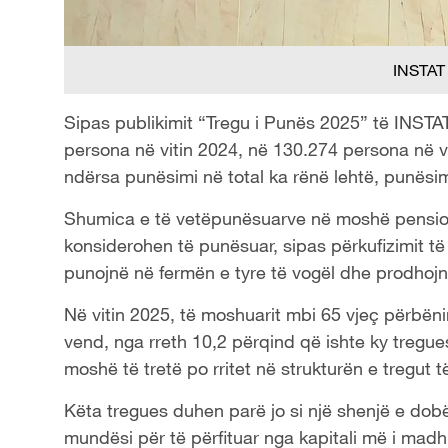
INSTAT 
Sipas publikimit “Tregu i Punës 2025” të INSTAT
persona në vitin 2024, në 130.274 persona në v
ndërsa punësimi në total ka rënë lehtë, punësim
Shumica e të vetëpunësuarve në moshë pensioni
konsiderohen të punësuar, sipas përkufizimit 
punojnë në fermën e tyre të vogël dhe prodho
Në vitin 2025, të moshuarit mbi 65 vjeç përbëni
vend, nga rreth 10,2 përqind që ishte ky tregue
moshë të tretë po rritet në strukturën e tregut 
Këta tregues duhen parë jo si një shenjë e dobës
mundësi për të përfituar nga kapitali më i madh