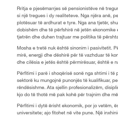
Rritja e pjesëmarrjes së pensionistëve në tregun
si një tregues i dy realiteteve. Nga njëra anë, p
plotësuar të ardhurat e tyre. Nga ana tjetër, sh
dobishëm dhe të përfshirë në jetën ekonomike e
tjetrën dhe duhen trajtuar me politika të përsh
Mosha e tretë nuk është sinonim i pasivitetit.
mirë, energji dhe dëshirë për të vazhduar të kon
dhe cilësia e jetës është përmirësuar, është e 
Përfitimi i parë i shoqërisë sonë nga shtimi i
sektorë ku mungojnë punonjës të kualifikuar, p
rëndësishme. Ata sjellin profesionalizëm, disipl
kjo do të thotë më pak kohë për trajnim dhe m
Përfitimi i dytë ërisht ekonomik, por jo vetëm, 
universitete; ajo fitohet në vite pune. Një inxh