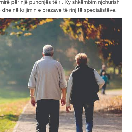
irë për një punonjës të ri. Ky shkëmbim njohurish
he në krijimin e brezave të rinj të specialistëve.