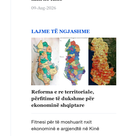
09-Aug-2026
LAJME TË NGJASHME
Reforma e re territoriale,
përfitime të dukshme për
ekonominë shqiptare
Fitnesi për të moshuarit nxit
ekonominë e argjendtë në Kinë