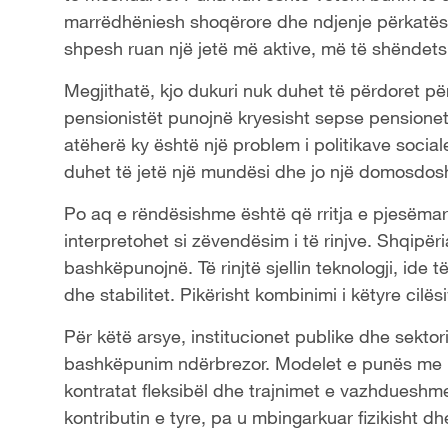
marrëdhëniesh shoqërore dhe ndjenje përkatësi
shpesh ruan një jetë më aktive, më të shëndet
Megjithatë, kjo dukuri nuk duhet të përdoret për
pensionistët punojnë kryesisht sepse pensionet 
atëherë ky është një problem i politikave socia
duhet të jetë një mundësi dhe jo një domosdo
Po aq e rëndësishme është që rritja e pjesëmar
interpretohet si zëvendësim i të rinjve. Shqipër
bashkëpunojnë. Të rinjtë sjellin teknologji, ide t
dhe stabilitet. Pikërisht kombinimi i këtyre cil
Për këtë arsye, institucionet publike dhe sektori
bashkëpunim ndërbrezor. Modelet e punës me k
kontratat fleksibël dhe trajnimet e vazhdueshme
kontributin e tyre, pa u mbingarkuar fizikisht dhe