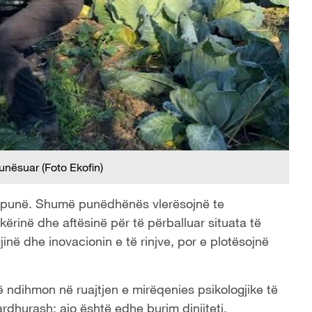
unësuar (Foto Ekofin)
 në punë. Shumë punëdhënës vlerësojnë te
kërinë dhe aftësinë për të përballuar situata të
inë dhe inovacionin e të rinjve, por e plotësojnë
ndihmon në ruajtjen e mirëqenies psikologjike të
dhurash; ajo është edhe burim dinjiteti,