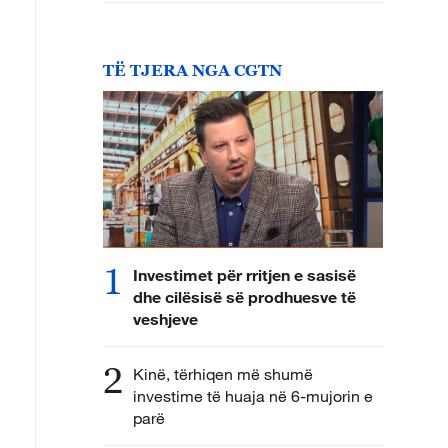
TË TJERA NGA CGTN
1
Investimet për rritjen e sasisë
dhe cilësisë së prodhuesve të
veshjeve
2
Kinë, tërhiqen më shumë
investime të huaja në 6-mujorin e
parë