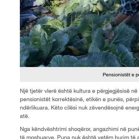
Pensionistët e p
Një tjetër vlerë është kultura e përgjegjësisë
pensionistët korrektësinë, etikën e punës, përpi
ndërlikuara. Këto cilësi nuk zëvendësojnë energj
atë.
Nga këndvështrimi shoqëror, angazhimi në punë 
të moshuarve. Puna nuk është vetëm burim të ar