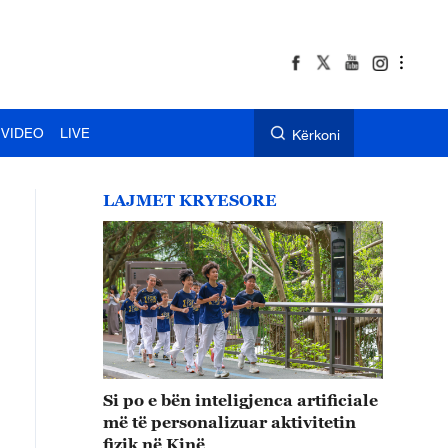
VIDEO
LIVE
Kërkoni
LAJMET KRYESORE
Si po e bën inteligjenca artificiale
më të personalizuar aktivitetin
fizik në Kinë