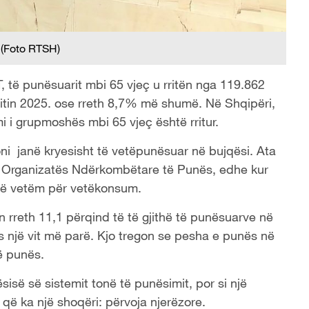
(Foto RTSH)
, të punësuarit mbi 65 vjeç u rritën nga 119.862
itin 2025. ose rreth 8,7% më shumë. Në Shqipëri,
i i grupmoshës mbi 65 vjeç është rritur.
 janë kryesisht të vetëpunësuar në bujqësi. Ata
të Organizatës Ndërkombëtare të Punës, edhe kur
jnë vetëm për vetëkonsum.
n rreth 11,1 përqind të të gjithë të punësuarve në
s një vit më parë. Kjo tregon se pesha e punës në
të punës.
isë së sistemit tonë të punësimit, por si një
 që ka një shoqëri: përvoja njerëzore.