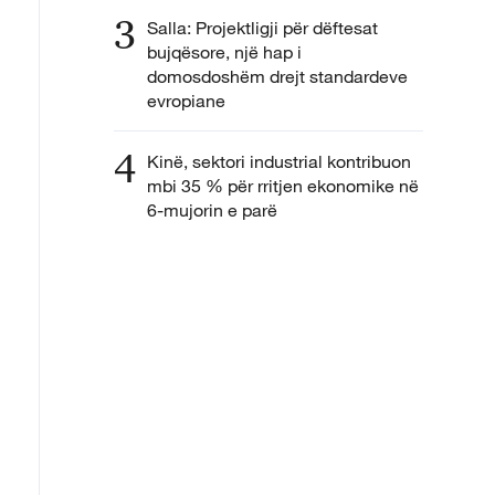
3
Salla: Projektligji për dëftesat
bujqësore, një hap i
domosdoshëm drejt standardeve
evropiane
4
Kinë, sektori industrial kontribuon
mbi 35 % për rritjen ekonomike në
6-mujorin e parë