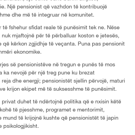
e. Një pensionist që vazhdon të kontribuojë
shme dhe më të integruar në komunitet.
 të fshehur sfidat reale të punësimit tek ne. Nëse
nuk mjaftojnë për të përballuar koston e jetesës,
le që kërkon zgjidhje të veçanta. Puna pas pensionit
shmëri ekonomike.
rjes së pensionistëve në tregun e punës të mos
ia ka nevojë për një treg pune ku brezat
ë reja dhe energji; pensionistët sjellin përvojë, maturi
ësive krijon ekipet më të suksesshme të punësimit.
 privat duhet të ndërtojnë politika që e nxisin këtë
ohë të pjesshme, programet e mentorimit,
 mund të krijojnë kushte që pensionistët të japin
 psikologjikisht.