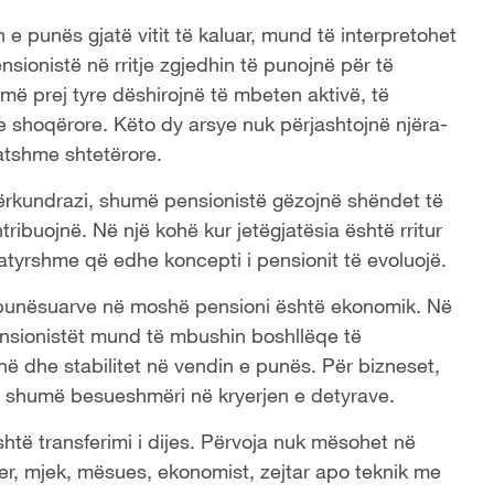
 e punës gjatë vitit të kaluar, mund të interpretohet
ensionistë në rritje zgjedhin të punojnë për të
umë prej tyre dëshirojnë të mbeten aktivë, të
 shoqërore. Këto dy arsye nuk përjashtojnë njëra-
tatshme shtetërore.
 Përkundrazi, shumë pensionistë gëzojnë shëndet të
tribuojnë. Në një kohë kur jetëgjatësia është rritur
natyrshme që edhe koncepti i pensionit të evoluojë.
 të punësuarve në moshë pensioni është ekonomik. Në
ensionistët mund të mbushin boshllëqe të
inë dhe stabilitet në vendin e punës. Për bizneset,
ë shumë besueshmëri në kryerjen e detyrave.
është transferimi i dijes. Përvoja nuk mësohet në
inier, mjek, mësues, ekonomist, zejtar apo teknik me