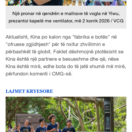
Një pronar në qendrën e mallrave të vogla në Yiwu,
prezantoi kapelë me ventilator, më 2 korrik 2026 / VCG
Aktualisht, Kina po kalon nga "fabrika e botës" në
"ofruese zgjidhjesh" për të nxitur zhvillimin e
përbashkët të globit. Faktet dëshmojnë plotësisht se
Kina është një partnere e besueshme dhe që, nëse
Kina është mirë, edhe bota do të jetë shumë më mirë,
përfundon komenti i CMG-së.
LAJMET KRYESORE