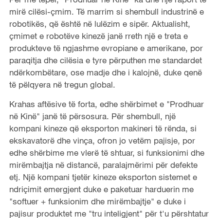
mirë cilësi-çmim. Të marrim si shembull industrinë e
robotikës, që është në lulëzim e sipër. Aktualisht,
çmimet e robotëve kinezë janë rreth një e treta e
produkteve të ngjashme evropiane e amerikane, por
paraqitja dhe cilësia e tyre përputhen me standardet
ndërkombëtare, ose madje dhe i kalojnë, duke qenë
të pëlqyera në tregun global.
Krahas aftësive të forta, edhe shërbimet e "Prodhuar
në Kinë" janë të përsosura. Për shembull, një
kompani kineze që eksporton makineri të rënda, si
ekskavatorë dhe vinça, ofron jo vetëm pajisje, por
edhe shërbime me vlerë të shtuar, si funksionimi dhe
mirëmbajtja në distancë, paralajmërimi për defekte
etj. Një kompani tjetër kineze eksporton sistemet e
ndriçimit emergjent duke e paketuar harduerin me
"softuer + funksionim dhe mirëmbajtje" e duke i
pajisur produktet me "tru inteligjent" për t'u përshtatur