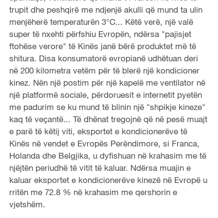
trupit dhe peshqirë me ndjenjë akulli që mund ta ulin
menjëherë temperaturën 3°C... Këtë verë, një valë
super të nxehti përfshiu Evropën, ndërsa "pajisjet
ftohëse verore" të Kinës janë bërë produktet më të
shitura. Disa konsumatorë evropianë udhëtuan deri
në 200 kilometra vetëm për të blerë një kondicioner
kinez. Nën një postim për një kapelë me ventilator në
një platformë sociale, përdoruesit e internetit pyetën
me padurim se ku mund të blinin një "shpikje kineze"
kaq të veçantë... Të dhënat tregojnë që në pesë muajt
e parë të këtij viti, eksportet e kondicionerëve të
Kinës në vendet e Evropës Perëndimore, si Franca,
Holanda dhe Belgjika, u dyfishuan në krahasim me të
njëjtën periudhë të vitit të kaluar. Ndërsa muajin e
kaluar eksportet e kondicionerëve kinezë në Evropë u
rritën me 72.8 % në krahasim me qershorin e
vjetshëm.