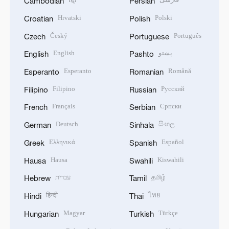
Cambodian
Persian
Hrvatski
Polski
Croatian
Polish
Český
Português
Czech
Portuguese
English
پښتو
English
Pashto
Esperanto
Română
Esperanto
Romanian
Filipino
Русский
Filipino
Russian
Français
Српски
French
Serbian
Deutsch
සිංහල
German
Sinhala
Ελληνικά
Español
Greek
Spanish
Hausa
Kiswahili
Hausa
Swahili
עברית
தமிழ்
Hebrew
Tamil
हिन्दी
ไทย
Hindi
Thai
Magyar
Türkçe
Hungarian
Turkish