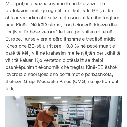
Me ngritjen e vazhdueshme të unilateralizmit e
proteksionizmit, që nga fillimi i këtij viti, BE-ja i ka
shtuar vazhdimisht kufizimet ekonomike dhe tregtare
ndaj Kinës. Në këtë sfond, kondicionerët kinezë dhe
"pajisjet ftohëse verore" të tjera po shiten mirë në
Evropë, kurse vlera e përgjithshme e tregtisë midis
Kinës dhe BE-së u rrit prej 10.3 % në pesë muajt e
parë të këtij viti në krahasim me të njëjtën periudhë të
vitit të kaluar. Kjo vërteton plotësisht se thelbi i
bashkëpunimit ekonomik dhe tregtar Kinë-BE është
leverdia e ndërsjellë dhe përfitimet e përbashkëta,
thekson Grupi Mediatik i Kinës (CMG) në një koment
të tij.