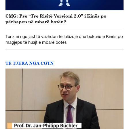
CMG: Pse “Tre Risitë Versioni 2.0” i Kinës po
përhapen në mbarë botën?
Turizmi nga jashtë vazhdon të lulëzojë dhe bukuria e Kinës po
magjeps të huajt e mbarë botës
TË TJERA NGA CGTN