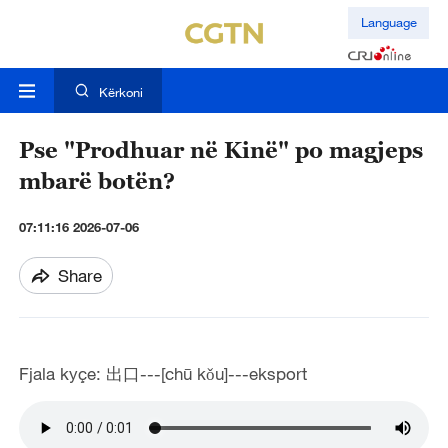
Language
Kërkoni
Pse "Prodhuar në Kinë" po magjeps
mbarë botën?
07:11:16 2026-07-06
Share
Fjala kyçe: 出口---[chū kǒu]---eksport