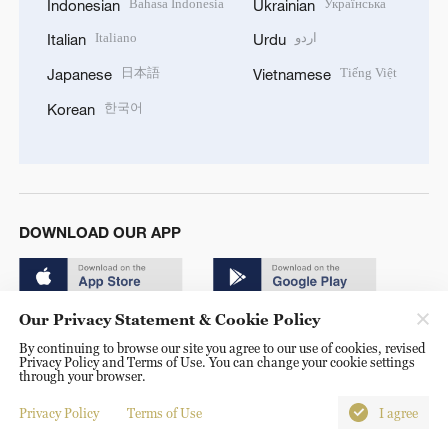
Bahasa Indonesia
Українська
Indonesian
Ukrainian
Italiano
اردو
Italian
Urdu
日本語
Tiếng Việt
Japanese
Vietnamese
한국어
Korean
DOWNLOAD OUR APP
Our Privacy Statement & Cookie Policy
By continuing to browse our site you agree to our use of cookies, revised
Privacy Policy and Terms of Use. You can change your cookie settings
through your browser.
© China Radio International.CRI. All Rights Reserved. 16A
Shijingshan Road, Beijing, China. 100040
Privacy Policy
Terms of Use
I agree