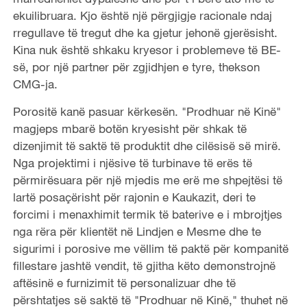
ekuilibruara. Kjo është një përgjigje racionale ndaj
rregullave të tregut dhe ka gjetur jehonë gjerësisht.
Kina nuk është shkaku kryesor i problemeve të BE-
së, por një partner për zgjidhjen e tyre, thekson
CMG-ja.
Porositë kanë pasuar kërkesën. "Prodhuar në Kinë"
magjeps mbarë botën kryesisht për shkak të
dizenjimit të saktë të produktit dhe cilësisë së mirë.
Nga projektimi i njësive të turbinave të erës të
përmirësuara për një mjedis me erë me shpejtësi të
lartë posaçërisht për rajonin e Kaukazit, deri te
forcimi i menaxhimit termik të baterive e i mbrojtjes
nga rëra për klientët në Lindjen e Mesme dhe te
sigurimi i porosive me vëllim të paktë për kompanitë
fillestare jashtë vendit, të gjitha këto demonstrojnë
aftësinë e furnizimit të personalizuar dhe të
përshtatjes së saktë të "Prodhuar në Kinë," thuhet në