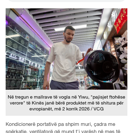
Në tregun e mallrave të vogla në Yiwu, "pajisjet ftohëse
verore" të Kinës janë bërë produktet më të shitura për
evropianët, më 2 korrik 2026 / VCG
Kondicionerë portativë pa shpim muri, çadra me
spërkatje, ventilatorë që mund t'i varësh në mes të