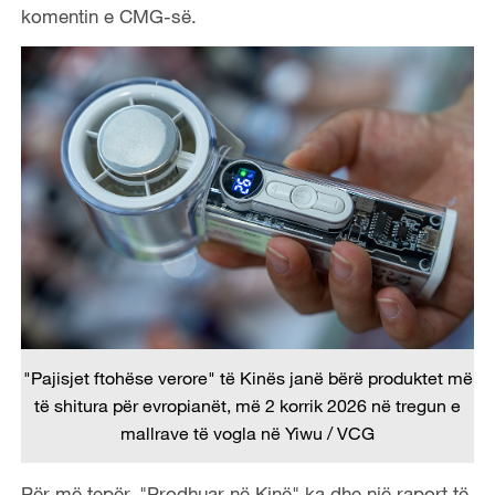
komentin e CMG-së.
"Pajisjet ftohëse verore" të Kinës janë bërë produktet më
të shitura për evropianët, më 2 korrik 2026 në tregun e
mallrave të vogla në Yiwu / VCG
Për më tepër, "Prodhuar në Kinë" ka dhe një raport të