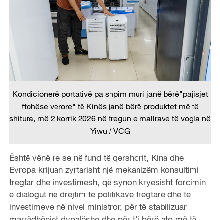
Kondicionerë portativë pa shpim muri janë bërë"pajisjet
ftohëse verore" të Kinës janë bërë produktet më të
shitura, më 2 korrik 2026 në tregun e mallrave të vogla në
Yiwu / VCG
Është vënë re se në fund të qershorit, Kina dhe
Evropa krijuan zyrtarisht një mekanizëm konsultimi
tregtar dhe investimesh, që synon kryesisht forcimin
e dialogut në drejtim të politikave tregtare dhe të
investimeve në nivel ministror, për të stabilizuar
marrëdhëniet dypalëshe dhe për t'i bërë ato më të