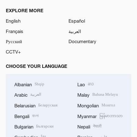
EXPLORE MORE
English
Español
Français
العربية
Русский
Documentary
CCTV+
CHOOSE YOUR LANGUAGE
Shqip
ລາວ
Albanian
Lao
العربية
Bahasa Melayu
Arabic
Malay
Беларуская
Монгол
Belarusian
Mongolian
বাংলা
မြန်မာဘာသာ
Bengali
Myanmar
Български
नेपाली
Bulgarian
Nepali
ខ្មែរ
فارسی