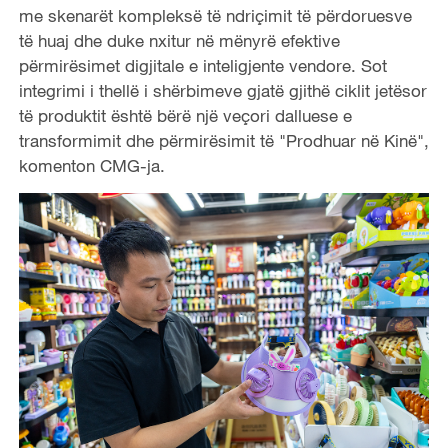
me skenarët kompleksë të ndriçimit të përdoruesve
të huaj dhe duke nxitur në mënyrë efektive
përmirësimet digjitale e inteligjente vendore. Sot
integrimi i thellë i shërbimeve gjatë gjithë ciklit jetësor
të produktit është bërë një veçori dalluese e
transformimit dhe përmirësimit të "Prodhuar në Kinë",
komenton CMG-ja.