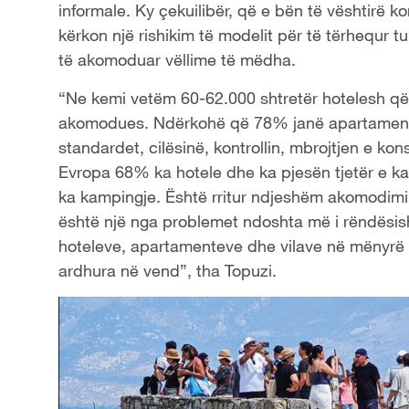
informale. Ky çekuilibër, që e bën të vështirë ko
kërkon një rishikim të modelit për të tërhequr t
të akomoduar vëllime të mëdha.
“Ne kemi vetëm 60-62.000 shtretër hotelesh që
akomodues. Ndërkohë që 78% janë apartamente d
standardet, cilësinë, kontrollin, mbrojtjen e ko
Evropa 68% ka hotele dhe ka pjesën tjetër e k
ka kampingje. Është rritur ndjeshëm akomodimi 
është një nga problemet ndoshta më i rëndësis
hoteleve, apartamenteve dhe vilave në mënyrë q
ardhura në vend”, tha Topuzi.