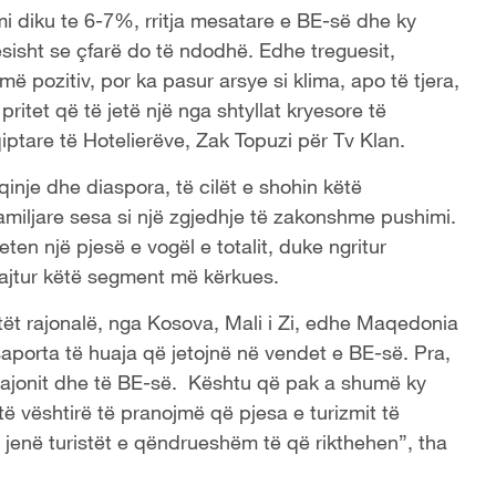
i diku te 6-7%, rritja mesatare e BE-së dhe ky
sisht se çfarë do të ndodhë. Edhe treguesit,
ë pozitiv, por ka pasur arsye si klima, apo të tjera,
ritet që të jetë një nga shtyllat kryesore të
ptare të Hotelierëve, Zak Topuzi për Tv Klan.
qinje dhe diaspora, të cilët e shohin këtë
familjare sesa si një zgjedhje të zakonshme pushimi.
n një pjesë e vogël e totalit, duke ngritur
bajtur këtë segment më kërkues.
stët rajonalë, nga Kosova, Mali i Zi, edhe Maqedonia
saporta të huaja që jetojnë në vendet e BE-së. Pra,
 rajonit dhe të BE-së. Kështu që pak a shumë ky
të vështirë të pranojmë që pjesa e turizmit të
jenë turistët e qëndrueshëm të që rikthehen”, tha