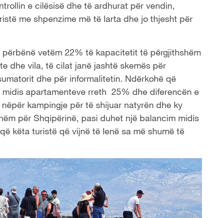
ntrollin e cilësisë dhe të ardhurat për vendin,
uristë me shpenzime më të larta dhe jo thjesht për
 përbënë vetëm 22% të kapacitetit të përgjithshëm
he vila, të cilat janë jashtë skemës për
nsumatorit dhe për informalitetin. Ndërkohë që
a midis apartamenteve rreth 25% dhe diferencën e
nëpër kampingje për të shijuar natyrën dhe ky
hëm për Shqipërinë, pasi duhet një balancim midis
ë këta turistë që vijnë të lenë sa më shumë të