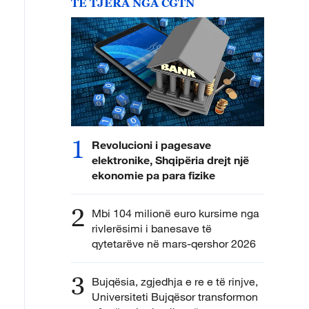
TË TJERA NGA CGTN
1
Revolucioni i pagesave
elektronike, Shqipëria drejt një
ekonomie pa para fizike
2
Mbi 104 milionë euro kursime nga
rivlerësimi i banesave të
qytetarëve në mars-qershor 2026
3
Bujqësia, zgjedhja e re e të rinjve,
Universiteti Bujqësor transformon