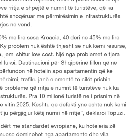
ve rritja e shpejtë e numrit të turistëve, që ka
është shoqëruar me përmirësimin e infrastrukturës
rjes në vend.
60% më lirë sesa Kroacia, 40 deri në 45% më lirë
 Ky problem nuk është thjesht se nuk kemi resurse,
, jemi shitur low cost. Një nga problemet e tjera
l luksi. Destinacioni për Shqipërinë fillon që në
i përfundon në hotelin apo apartamentin që ke
ërbimi, trafiku janë elementë të cilët prishin
ë probleme që rritja e numrit të turistëve nuk ka
trukturës. Pra 10 milionë turistë ne i prisnim në
në vitin 2025. Kështu që defekti ynë është nuk kemi
'ju përgjigjur këtij numri në rritje”, deklaroi Topuzi.
dërt me standardet evropiane, ku hoteleria zë
rmuese dominohet nga apartamente dhe vila