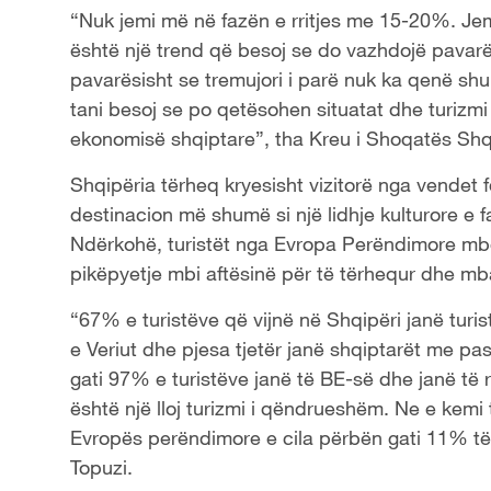
“Nuk jemi më në fazën e rritjes me 15-20%. Jem
është një trend që besoj se do vazhdojë pavarë
pavarësisht se tremujori i parë nuk ka qenë shum
tani besoj se po qetësohen situatat dhe turizmi p
ekonomisë shqiptare”, tha Kreu i Shoqatës Shqi
Shqipëria tërheq kryesisht vizitorë nga vendet f
destinacion më shumë si një lidhje kulturore e 
Ndërkohë, turistët nga Evropa Perëndimore mbete
pikëpyetje mbi aftësinë për të tërhequr dhe m
“67% e turistëve që vijnë në Shqipëri janë turi
e Veriut dhe pjesa tjetër janë shqiptarët me pa
gati 97% e turistëve janë të BE-së dhe janë të
është një lloj turizmi i qëndrueshëm. Ne e kemi 
Evropës perëndimore e cila përbën gati 11% të 
Topuzi.