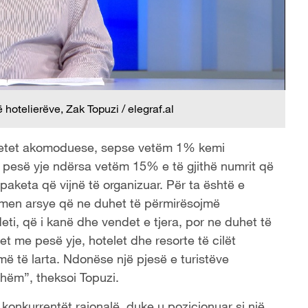
 hotelierëve, Zak Topuzi / elegraf.al
tetet akomoduese, sepse vetëm 1% kemi
pesë yje ndërsa vetëm 15% e të gjithë numrit që
paketa që vijnë të organizuar. Për ta është e
etmen arsye që ne duhet të përmirësojmë
ti, që i kanë dhe vendet e tjera, por ne duhet të
et me pesë yje, hotelet dhe resorte të cilët
të larta. Ndonëse një pjesë e turistëve
shëm”, theksoi Topuzi.
onkurrentët rajonalë, duke u pozicionuar si një