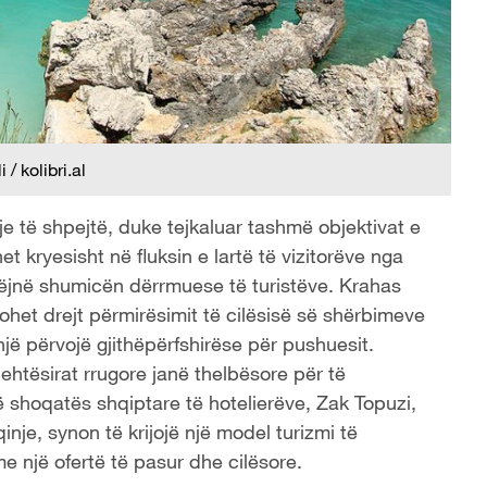
 / kolibri.al
itje të shpejtë, duke tejkaluar tashmë objektivat e
t kryesisht në fluksin e lartë të vizitorëve nga
rbëjnë shumicën dërrmuese të turistëve. Krahas
ohet drejt përmirësimit të cilësisë së shërbimeve
jë përvojë gjithëpërfshirëse për pushuesit.
htësirat rrugore janë thelbësore për të
ë shoqatës shqiptare të hotelierëve, Zak Topuzi,
nje, synon të krijojë një model turizmi të
 një ofertë të pasur dhe cilësore.