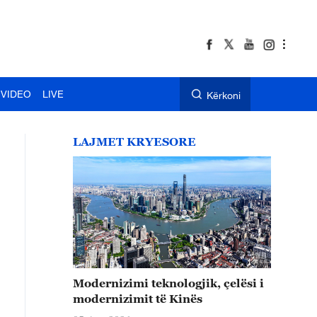
VIDEO
LIVE
Kërkoni
LAJMET KRYESORE
Modernizimi teknologjik, çelësi i
modernizimit të Kinës