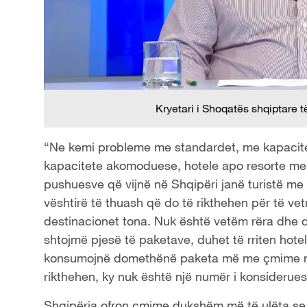
Kryetari i Shoqatës shqiptare të
“Ne kemi probleme me standardet, me kapaci
kapacitete akomoduese, hotele apo resorte me 
pushuesve që vijnë në Shqipëri janë turistë me 
vështirë të thuash që do të rikthehen për të v
destinacionet tona. Nuk është vetëm rëra dhe de
shtojmë pjesë të paketave, duhet të rriten hotel
konsumojnë domethënë paketa më me çmime më 
rikthehen, ky nuk është një numër i konsiderue
Shqipëria ofron çmime dukshëm më të ulëta se k