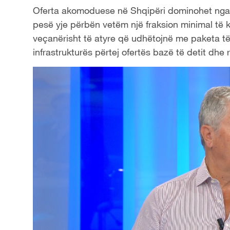
Oferta akomoduese në Shqipëri dominohet nga 
pesë yje përbën vetëm një fraksion minimal të ka
veçanërisht të atyre që udhëtojnë me paketa të 
infrastrukturës përtej ofertës bazë të detit dhe 