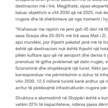
destinacion më i lirë. Megjithatë, sipas ekspertë
kaluar objektivin e vitit 2030 që në 2025, nuk 
rrugore dhe të shërbimeve që nga momenti i hy
“Krahasuar me rajonin ne jemi gati 45 deri në 
sesa Greqia dhe 25-35% më lirë sesa Mali i Zi.
apo mundësi, por thjesht paketat janë më të lira
është që destinacioni nuk është thjesht një hote
pikën kufitare apo që në aeroport dhe derisa t
prenotuar të gjitha problemet që dalin rrugës, sh
fizionominë dhe shqetësojnë një turist. Këto jan
korresponduar me përmirësimin e duhur të infras
vitin 2030. 12.5 milionë turistë kanë ardhur që 
arritur të plotësojmë infrastrukturën rrugore për t
Struktura e akomodimit në Shqipëri është e kun
vetëm 22% të kapaciteteve, ndërsa pjesa dër