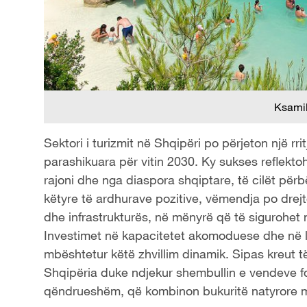
Ksamili
Sektori i turizmit në Shqipëri po përjeton një rr
parashikuara për vitin 2030. Ky sukses reflektohe
rajoni dhe nga diaspora shqiptare, të cilët pë
këtyre të ardhurave pozitive, vëmendja po drejt
dhe infrastrukturës, në mënyrë që të sigurohet n
Investimet në kapacitetet akomoduese dhe në le
mbështetur këtë zhvillim dinamik. Sipas kreut t
Shqipëria duke ndjekur shembullin e vendeve fqi
qëndrueshëm, që kombinon bukuritë natyrore me