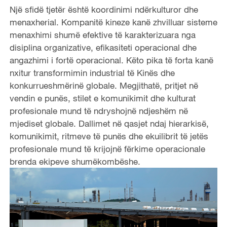
Një sfidë tjetër është koordinimi ndërkulturor dhe
menaxherial. Kompanitë kineze kanë zhvilluar sisteme
menaxhimi shumë efektive të karakterizuara nga
disiplina organizative, efikasiteti operacional dhe
angazhimi i fortë operacional. Këto pika të forta kanë
nxitur transformimin industrial të Kinës dhe
konkurrueshmërinë globale. Megjithatë, pritjet në
vendin e punës, stilet e komunikimit dhe kulturat
profesionale mund të ndryshojnë ndjeshëm në
mjediset globale. Dallimet në qasjet ndaj hierarkisë,
komunikimit, ritmeve të punës dhe ekuilibrit të jetës
profesionale mund të krijojnë fërkime operacionale
brenda ekipeve shumëkombëshe.