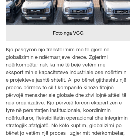
Foto nga VCG
Kjo pasqyron një transformim më të gjerë në
globalizimin e ndërmarrjeve kineze. Zgjerimi
ndërkombëtar nuk ka më të bëjë vetëm me
eksportimin e kapaciteteve industriale ose ndërtimin
e projekteve jashtë shtetit. Ai po bëhet gjithashtu një
proces përmes të cilit kompanitë kineze fitojnë
përvojë menaxheriale globale dhe zhvillojnë aftësi të
reja organizative. Kjo përvojë forcon ekspertizën e
tyre në përshtatjen institucionale, koordinimin
ndërkulturor, fleksibilitetin operacional dhe integrimin
strategjik afatgjatë. Në këtë kuptim, globalizimi po
bëhet jo vetëm një proces i zgjerimit ndërkombëtar,