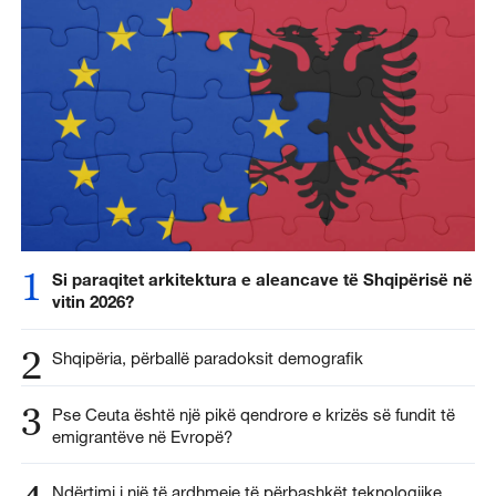
1
Si paraqitet arkitektura e aleancave të Shqipërisë në
vitin 2026?
2
Shqipëria, përballë paradoksit demografik
3
Pse Ceuta është një pikë qendrore e krizës së fundit të
emigrantëve në Evropë?
Ndërtimi i një të ardhmeje të përbashkët teknologjike