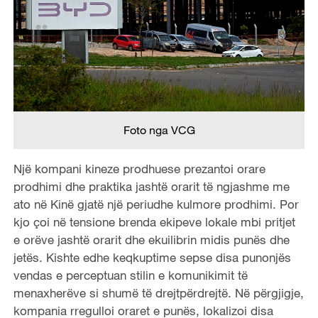
Foto nga VCG
Një kompani kineze prodhuese prezantoi orare
prodhimi dhe praktika jashtë orarit të ngjashme me
ato në Kinë gjatë një periudhe kulmore prodhimi. Por
kjo çoi në tensione brenda ekipeve lokale mbi pritjet
e orëve jashtë orarit dhe ekuilibrin midis punës dhe
jetës. Kishte edhe keqkuptime sepse disa punonjës
vendas e perceptuan stilin e komunikimit të
menaxherëve si shumë të drejtpërdrejtë. Në përgjigje,
kompania rregulloi oraret e punës, lokalizoi disa