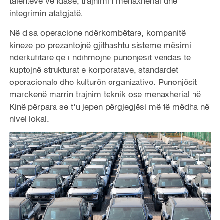
talenteve vendase, trajnimin menaxherial dhe
integrimin afatgjatë.
Në disa operacione ndërkombëtare, kompanitë
kineze po prezantojnë gjithashtu sisteme mësimi
ndërkufitare që i ndihmojnë punonjësit vendas të
kuptojnë strukturat e korporatave, standardet
operacionale dhe kulturën organizative. Punonjësit
marokenë marrin trajnim teknik ose menaxherial në
Kinë përpara se t'u jepen përgjegjësi më të mëdha në
nivel lokal.