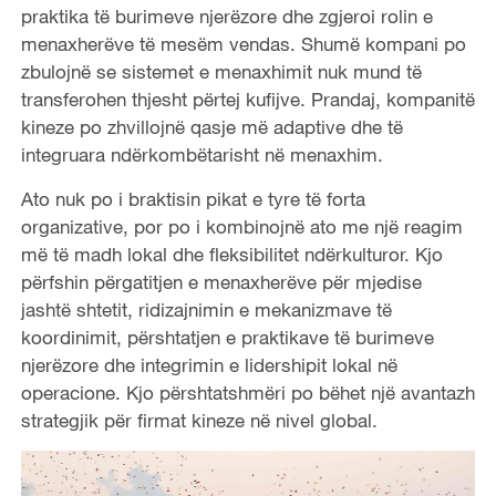
praktika të burimeve njerëzore dhe zgjeroi rolin e
menaxherëve të mesëm vendas. Shumë kompani po
zbulojnë se sistemet e menaxhimit nuk mund të
transferohen thjesht përtej kufijve. Prandaj, kompanitë
kineze po zhvillojnë qasje më adaptive dhe të
integruara ndërkombëtarisht në menaxhim.
Ato nuk po i braktisin pikat e tyre të forta
organizative, por po i kombinojnë ato me një reagim
më të madh lokal dhe fleksibilitet ndërkulturor. Kjo
përfshin përgatitjen e menaxherëve për mjedise
jashtë shtetit, ridizajnimin e mekanizmave të
koordinimit, përshtatjen e praktikave të burimeve
njerëzore dhe integrimin e lidershipit lokal në
operacione. Kjo përshtatshmëri po bëhet një avantazh
strategjik për firmat kineze në nivel global.