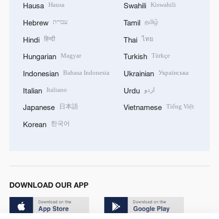
Hausa
Kiswahili
Hausa
Swahili
עברית
தமிழ்
Hebrew
Tamil
हिन्दी
ไทย
Hindi
Thai
Magyar
Türkçe
Hungarian
Turkish
Bahasa Indonesia
Українська
Indonesian
Ukrainian
Italiano
اردو
Italian
Urdu
日本語
Tiếng Việt
Japanese
Vietnamese
한국어
Korean
DOWNLOAD OUR APP