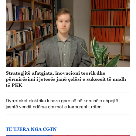
Strategjitë afatgjata, inovacioni teorik dhe
përmirësimi i jetesës janë çelësi e suksesit të madh
të PKK
Dyrrotaket elektrike kineze garojnë në korsinë e shpejtë
jashtë vendit ndërsa çmimet e karburantit rriten
TË TJERA NGA CGTN