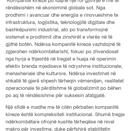
Kompanitë kineze po luajnë një rol gjithnjë e më të
rëndësishëm në ekonominë globale sot. Nga
prodhimi i avancuar dhe energjia e rinovueshme te
infrastruktura, logjistika, teknologjitë digjitale dhe
bashkëpunimi industrial, ato po transformojnë
sistemet e prodhimit dhe zinxhirët e vlerës në të
gjithë botën. Ndërsa kompanitë kineze vazhdojnë të
zgjerohen ndërkombëtarisht, fokusi po zhvendoset
nga hyrja e thjeshtë në tregjet e huaja në operimin
efektiv brenda mjediseve të ndryshme institucionale,
menaxheriale dhe kulturore. Ndërsa investimet në
shkallë të gjerë shpesh tërheqin vëmendjen, realitetet
operacionale të përditshme të globalizimit po bëhen
po aq të rëndësishme për suksesin afatgjatë.
Një sfidë e madhe me të cilën përballen kompanitë
kineze është kompleksiteti institucional. Shumë tregje
ndërkombëtare ofrojnë kushte tërheqëse në nivel
makro për investime, duke përfshirë stabilitetin