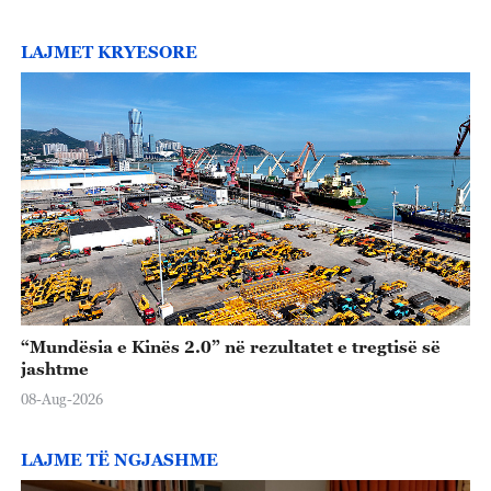
LAJMET KRYESORE
“Mundësia e Kinës 2.0” në rezultatet e tregtisë së
jashtme
08-Aug-2026
LAJME TË NGJASHME