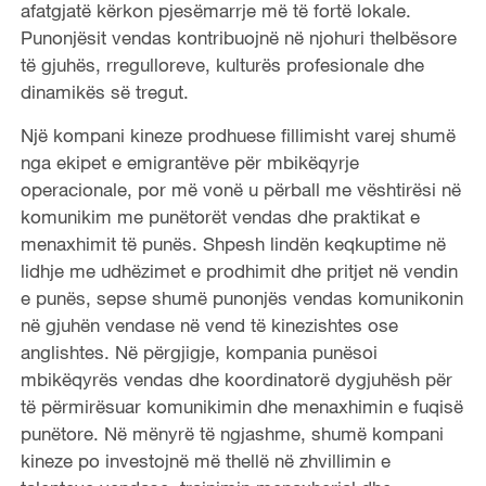
afatgjatë kërkon pjesëmarrje më të fortë lokale.
Punonjësit vendas kontribuojnë në njohuri thelbësore
të gjuhës, rregulloreve, kulturës profesionale dhe
dinamikës së tregut.
Një kompani kineze prodhuese fillimisht varej shumë
nga ekipet e emigrantëve për mbikëqyrje
operacionale, por më vonë u përball me vështirësi në
komunikim me punëtorët vendas dhe praktikat e
menaxhimit të punës. Shpesh lindën keqkuptime në
lidhje me udhëzimet e prodhimit dhe pritjet në vendin
e punës, sepse shumë punonjës vendas komunikonin
në gjuhën vendase në vend të kinezishtes ose
anglishtes. Në përgjigje, kompania punësoi
mbikëqyrës vendas dhe koordinatorë dygjuhësh për
të përmirësuar komunikimin dhe menaxhimin e fuqisë
punëtore. Në mënyrë të ngjashme, shumë kompani
kineze po investojnë më thellë në zhvillimin e