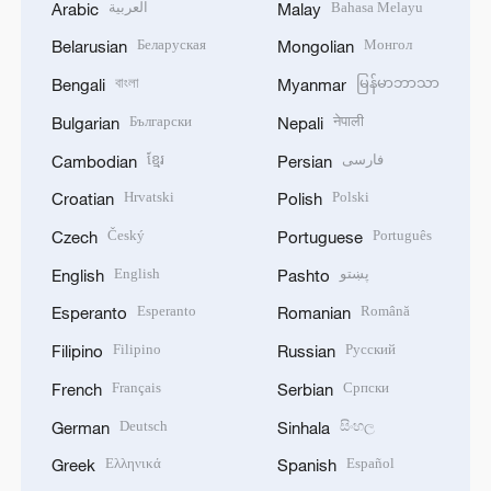
العربية
Bahasa Melayu
Arabic
Malay
Беларуская
Монгол
Belarusian
Mongolian
বাংলা
မြန်မာဘာသာ
Bengali
Myanmar
Български
नेपाली
Bulgarian
Nepali
ខ្មែរ
فارسی
Cambodian
Persian
Hrvatski
Polski
Croatian
Polish
Český
Português
Czech
Portuguese
English
پښتو
English
Pashto
Esperanto
Română
Esperanto
Romanian
Filipino
Русский
Filipino
Russian
Français
Српски
French
Serbian
Deutsch
සිංහල
German
Sinhala
Ελληνικά
Español
Greek
Spanish