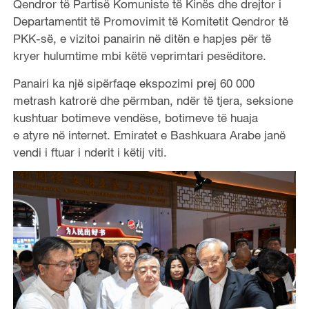
Qendror të Partisë Komuniste të Kinës dhe drejtor i
Departamentit të Promovimit të Komitetit Qendror të
PKK-së, e vizitoi panairin në ditën e hapjes për të
kryer hulumtime mbi këtë veprimtari pesëditore.
Panairi ka një sipërfaqe ekspozimi prej 60 000
metrash katrorë dhe përmban, ndër të tjera, seksione
kushtuar botimeve vendëse, botimeve të huaja
e atyre në internet. Emiratet e Bashkuara Arabe janë
vendi i ftuar i nderit i këtij viti.