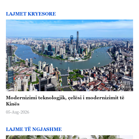
LAJMET KRYESORE
Modernizimi teknologjik, çelësi i modernizimit të
Kinës
05-Aug-2026
LAJME TË NGJASHME