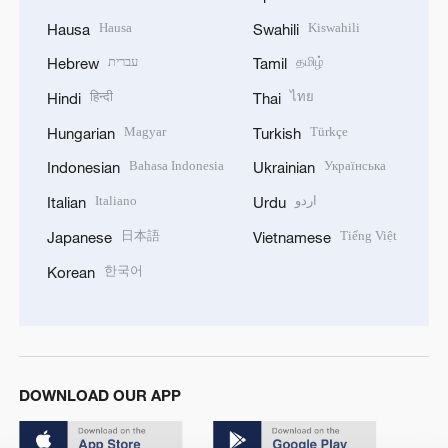
Hausa
Kiswahili
Hausa
Swahili
עברית
தமிழ்
Hebrew
Tamil
हिन्दी
ไทย
Hindi
Thai
Magyar
Türkçe
Hungarian
Turkish
Bahasa Indonesia
Українська
Indonesian
Ukrainian
Italiano
اردو
Italian
Urdu
日本語
Tiếng Việt
Japanese
Vietnamese
한국어
Korean
DOWNLOAD OUR APP