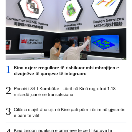
1
Kina nxjerr rregullore të rishikuar mbi mbrojtjen e
dizajnëve të qarqeve të integruara
2
Panairi i 34-t Kombëtar i Librit në Kinë regjistroi 1.18
miliardë juanë në transaksione
3
Cilësia e ajrit dhe ujit në Kinë pati përmirësim në gjysmën
e parë të vitit
Kina lançon indeksin e çmimeve të certifikatave të