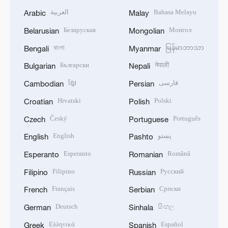
العربية
Bahasa Melayu
Arabic
Malay
Беларуская
Монгол
Belarusian
Mongolian
বাংলা
မြန်မာဘာသာ
Bengali
Myanmar
Български
नेपाली
Bulgarian
Nepali
ខ្មែរ
فارسی
Cambodian
Persian
Hrvatski
Polski
Croatian
Polish
Český
Português
Czech
Portuguese
English
پښتو
English
Pashto
Esperanto
Română
Esperanto
Romanian
Filipino
Русский
Filipino
Russian
Français
Српски
French
Serbian
Deutsch
සිංහල
German
Sinhala
Ελληνικά
Español
Greek
Spanish