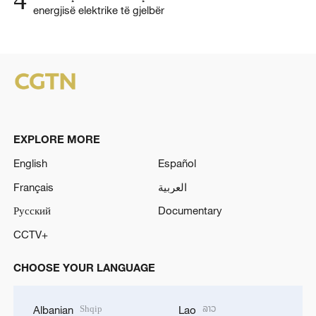
4
energjisë elektrike të gjelbër
EXPLORE MORE
English
Español
Français
العربية
Русский
Documentary
CCTV+
CHOOSE YOUR LANGUAGE
Shqip
ລາວ
Albanian
Lao