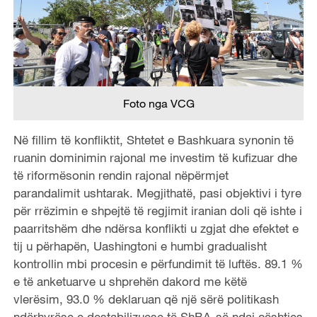
Foto nga VCG
Në fillim të konfliktit, Shtetet e Bashkuara synonin të
ruanin dominimin rajonal me investim të kufizuar dhe
të riformësonin rendin rajonal nëpërmjet
parandalimit ushtarak. Megjithatë, pasi objektivi i tyre
për rrëzimin e shpejtë të regjimit iranian
doli që ishte
i
paarritshëm dhe ndërsa konflikti u zgjat dhe efektet e
tij u përhapën, Uashingtoni e humbi gradualisht
kontrollin mbi procesin e përfundimit të luftës. 89.1 %
e të anketuarve u shprehën dakord me këtë
vlerësim,
93.0 % deklaruan që një sërë politikash
ndërhyrëse e destabilizuese të ShBA-së ndaj çështjes