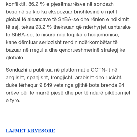
konfliktit. 86.2 % e pjesëmarrësve në sondazh
besojnë se kjo ka ekspozuar brishtësinë e rrjetit
global të aleancave të ShBA-së dhe rënien e ndikimit
të saj, teksa 93.2 % theksuan që ndërhyrjet ushtarake
të ShBA-së, të
nisura
nga logjika e hegjemonisë,
kanë dëmtuar seriozisht rendin ndërkombëtar të
bazuar në rregulla dhe qëndrueshmërinë strategjike
globale.
Sondazhi u publikua në platformat e CGTN
-it
në
anglisht, spanjisht, frëngjisht, arabisht dhe rusisht,
duke tërhequr 9 849 veta nga gjithë bota brenda 24
orëve për të marrë pjesë dhe për të ndarë pikëpamjet
e tyre.
LAJMET KRYESORE