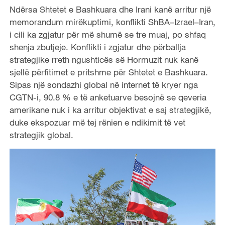
Ndërsa Shtetet e Bashkuara dhe Irani kanë arritur një
memorandum mirëkuptimi, konflikti ShBA
–
Izrael
–
Iran,
i cili ka zgjatur për më shumë se tre muaj, po shfaq
shenja zbutjeje. Konflikti i zgjatur dhe përballja
strategjike rreth ngushticës së Hormuzit nuk kanë
sjellë përfitimet e pritshme për Shtetet e Bashkuara.
Sipas një sondazhi global në internet të kryer nga
CGTN-i, 90.8 % e të anketuarve besojnë se qeveria
amerikane nuk i ka arritur objektivat e saj strategjikë,
duke ekspozuar më tej rënien e ndikimit të vet
strategjik global.