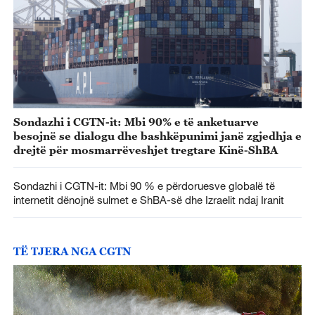
Sondazhi i CGTN-it: Mbi 90% e të anketuarve
besojnë se dialogu dhe bashkëpunimi janë zgjedhja e
drejtë për mosmarrëveshjet tregtare Kinë-ShBA
Sondazhi i CGTN-it: Mbi 90 % e përdoruesve globalë të
internetit dënojnë sulmet e ShBA-së dhe Izraelit ndaj Iranit
TË TJERA NGA CGTN