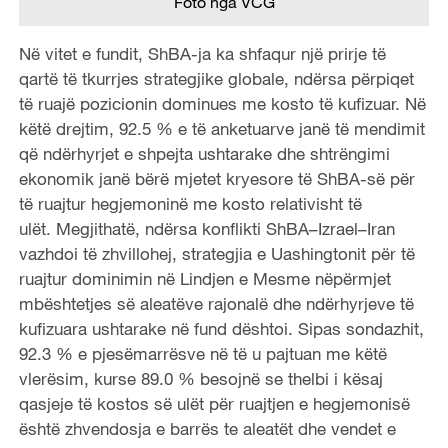
Foto nga VCG
Në vitet e fundit, S
h
BA-ja ka shfaqur një prirje të
qartë të tkurrjes strategjike globale, ndërsa përpiqet
të ruajë pozicionin dominues me kosto të kufizuar. Në
këtë drejtim, 92.5 % e të anketuarve janë të mendimit
që ndërhyrjet e shpejta ushtarake dhe shtrëngimi
ekonomik janë bërë mjetet kryesore të S
h
BA-së për
të ruajtur hegjemoninë me kosto relativisht të
ulët. Megjithatë, ndërsa konflikti S
h
BA–Izrael–Iran
vazhdoi të zhvillohej, strategjia e Uashingtonit për të
ruajtur dominimin në Lindjen e Mesme nëpërmjet
mbështetjes së aleatëve rajonalë dhe ndërhyrjeve të
kufizuara ushtarake në fund dështoi. Sipas sondazhit,
92.3 % e pjesëmarrësve në të u pajtuan me këtë
vlerësim, kurse
89.0 % besojnë se thelbi i kësaj
qasjeje të kostos së ulët për ruajtjen e hegjemonisë
është zhvendosja e barrës te aleatët dhe vendet e