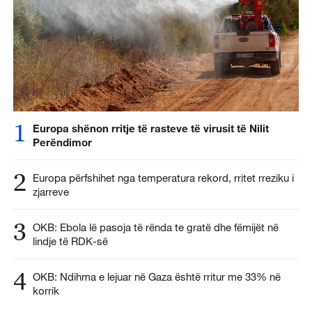
1
Europa shënon rritje të rasteve të virusit të Nilit
Perëndimor
2
Europa përfshihet nga temperatura rekord, rritet rreziku i
zjarreve
3
OKB: Ebola lë pasoja të rënda te gratë dhe fëmijët në
lindje të RDK-së
4
OKB: Ndihma e lejuar në Gaza është rritur me 33% në
korrik