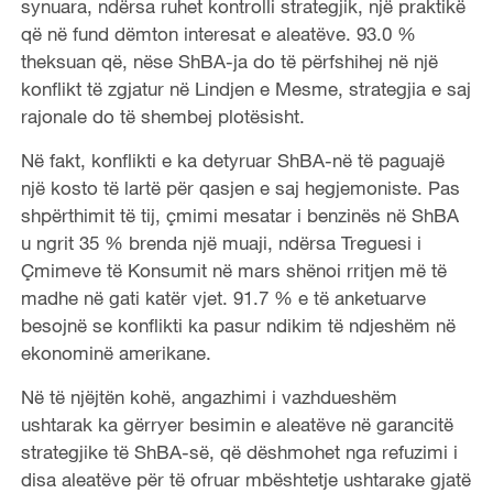
synuara, ndërsa ruhet kontrolli strategjik, një praktikë
që në fund dëmton interesat e aleatëve. 93.0 %
theksuan
që,
nëse ShBA-ja do të përfshihej në një
konflikt të zgjatur në Lindjen e Mesme, strategjia e saj
rajonale do të shembej plotësisht.
Në fakt, konflikti e ka detyruar S
h
BA-në të paguajë
një kosto të lartë për qasjen e saj hegjemoniste. Pas
shpërthimit të tij, çmimi mesatar i benzinës në S
h
BA
u ngrit 35 % brenda një muaji, ndërsa Treguesi i
Çmimeve të Konsumit në mars shënoi rritjen më të
madhe në gati katër vjet. 91.7 % e të anketuarve
besojnë se konflikti ka pasur ndikim të ndjeshëm në
ekonominë amerikane.
Në të njëjtën kohë, angazhimi i vazhdueshëm
ushtarak ka gërryer besimin e aleatëve në garancitë
strategjike të S
h
BA-së, që dëshmohet nga refuzimi i
disa aleatëve për të ofruar mbështetje ushtarake gjatë