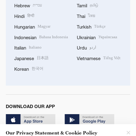
עברית
தமிழ்
Hebrew
Tamil
हिन्दी
ไทย
Hindi
Thai
Magyar
Türkçe
Hungarian
Turkish
Bahasa Indonesia
Українська
Indonesian
Ukrainian
Italiano
اردو
Italian
Urdu
日本語
Tiếng Việt
Japanese
Vietnamese
한국어
Korean
DOWNLOAD OUR APP
Our Privacy Statement & Cookie Policy