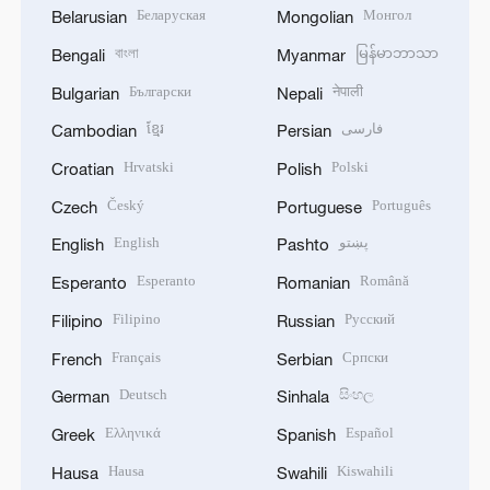
Беларуская
Монгол
Belarusian
Mongolian
বাংলা
မြန်မာဘာသာ
Bengali
Myanmar
Български
नेपाली
Bulgarian
Nepali
ខ្មែរ
فارسی
Cambodian
Persian
Hrvatski
Polski
Croatian
Polish
Český
Português
Czech
Portuguese
English
پښتو
English
Pashto
Esperanto
Română
Esperanto
Romanian
Filipino
Русский
Filipino
Russian
Français
Српски
French
Serbian
Deutsch
සිංහල
German
Sinhala
Ελληνικά
Español
Greek
Spanish
Hausa
Kiswahili
Hausa
Swahili