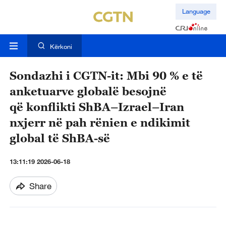
Language
Kërkoni
Sondazhi i CGTN-it: Mbi 90 % e të
anketuarve globalë besojnë
që konflikti ShBA–Izrael–Iran
nxjerr në pah rënien e ndikimit
global të ShBA-së
13:11:19 2026-06-18
Share