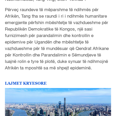
Përveç raundeve të mëparshme të ndihmës për
Afrikën, Tang tha se raundi i ri i ndihmës humanitare
emergjente përfshin mbështetje të vazhdueshme për
Republikën Demokratike të Kongos, një sasi
furnizimesh për parandalimin dhe kontrollin e
epidemive për Ugandën dhe mbështetje të
vazhdueshme për të mundësuar që Qendrat Afrikane
për Kontrollin dhe Parandalimin e Sëmundjeve të
luajnë rolin e tyre të plotë, duke synuar të ndihmojnë
Afrikën ta mposhtë sa më shpejt epideminë.
LAJMET KRYESORE