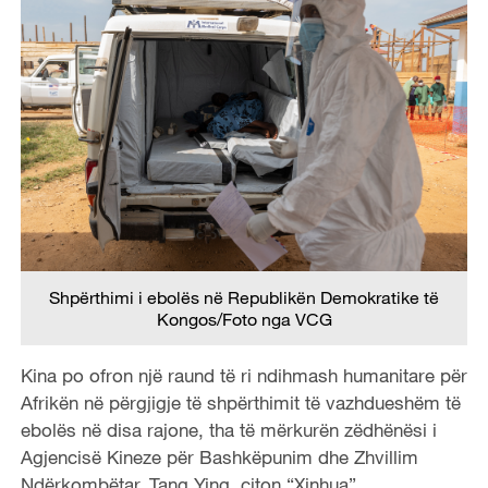
Shpërthimi i ebolës në Republikën Demokratike të
Kongos/Foto nga VCG
Kina po ofron një raund të ri ndihmash humanitare për
Afrikën në përgjigje të shpërthimit të vazhdueshëm të
ebolës në disa rajone, tha të mërkurën zëdhënësi i
Agjencisë Kineze për Bashkëpunim dhe Zhvillim
Ndërkombëtar, Tang Ying, citon “Xinhua”.