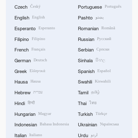
Český
Português
Czech
Portuguese
English
پښتو
English
Pashto
Esperanto
Română
Esperanto
Romanian
Filipino
Русский
Filipino
Russian
Français
Српски
French
Serbian
Deutsch
සිංහල
German
Sinhala
Ελληνικά
Español
Greek
Spanish
Hausa
Kiswahili
Hausa
Swahili
עברית
தமிழ்
Hebrew
Tamil
हिन्दी
ไทย
Hindi
Thai
Magyar
Türkçe
Hungarian
Turkish
Bahasa Indonesia
Українська
Indonesian
Ukrainian
Italiano
اردو
Italian
Urdu