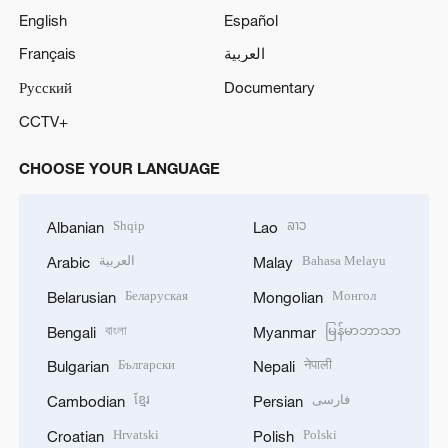
English
Español
Français
العربية
Русский
Documentary
CCTV+
CHOOSE YOUR LANGUAGE
Shqip
ລາວ
Albanian
Lao
العربية
Bahasa Melayu
Arabic
Malay
Беларуская
Монгол
Belarusian
Mongolian
বাংলা
မြန်မာဘာသာ
Bengali
Myanmar
Български
नेपाली
Bulgarian
Nepali
ខ្មែរ
فارسی
Cambodian
Persian
Hrvatski
Polski
Croatian
Polish