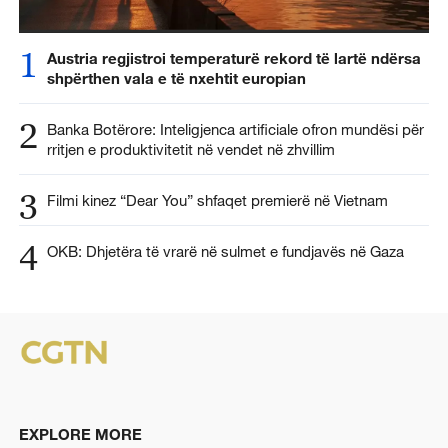
1
Austria regjistroi temperaturë rekord të lartë ndërsa
shpërthen vala e të nxehtit europian
2
Banka Botërore: Inteligjenca artificiale ofron mundësi për
rritjen e produktivitetit në vendet në zhvillim
3
Filmi kinez “Dear You” shfaqet premierë në Vietnam
4
OKB: Dhjetëra të vrarë në sulmet e fundjavës në Gaza
EXPLORE MORE