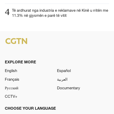
4
Të ardhurat nga industria e reklamave në Kinë u rritën me
11.3% në gjysmën e parë të vitit
EXPLORE MORE
English
Español
Français
العربية
Русский
Documentary
CCTV+
CHOOSE YOUR LANGUAGE