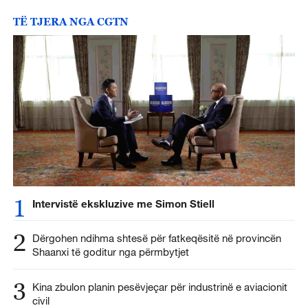
TË TJERA NGA CGTN
1
Intervistë ekskluzive me Simon Stiell
2
Dërgohen ndihma shtesë për fatkeqësitë në provincën
Shaanxi të goditur nga përmbytjet
3
Kina zbulon planin pesëvjeçar për industrinë e aviacionit
civil