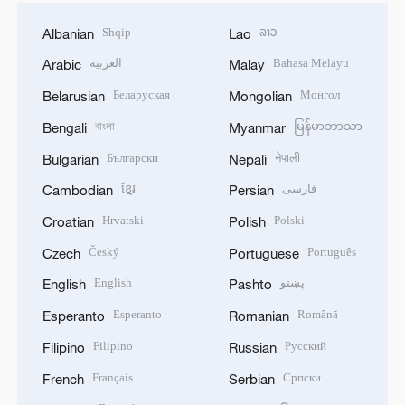
Shqip
ລາວ
Albanian
Lao
العربية
Bahasa Melayu
Arabic
Malay
Беларуская
Монгол
Belarusian
Mongolian
বাংলা
မြန်မာဘာသာ
Bengali
Myanmar
Български
नेपाली
Bulgarian
Nepali
ខ្មែរ
فارسی
Cambodian
Persian
Hrvatski
Polski
Croatian
Polish
Český
Português
Czech
Portuguese
English
پښتو
English
Pashto
Esperanto
Română
Esperanto
Romanian
Filipino
Русский
Filipino
Russian
Français
Српски
French
Serbian