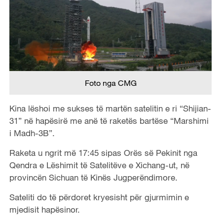
Foto nga CMG
Kina lëshoi me sukses të martën satelitin e ri “Shijian-
31” në hapësirë me anë të raketës bartëse “Marshimi
i Madh-3B”.
Raketa u ngrit më 17:45 sipas Orës së Pekinit nga
Qendra e Lëshimit të Satelitëve e Xichang-ut, në
provincën Sichuan të Kinës Jugperëndimore.
Sateliti do të përdoret kryesisht për gjurmimin e
mjedisit hapësinor.