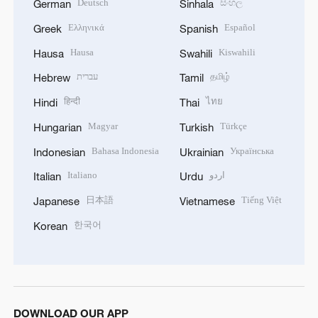
Deutsch
සිංහල
German
Sinhala
Ελληνικά
Español
Greek
Spanish
Hausa
Kiswahili
Hausa
Swahili
עברית
தமிழ்
Hebrew
Tamil
हिन्दी
ไทย
Hindi
Thai
Magyar
Türkçe
Hungarian
Turkish
Bahasa Indonesia
Українська
Indonesian
Ukrainian
Italiano
اردو
Italian
Urdu
日本語
Tiếng Việt
Japanese
Vietnamese
한국어
Korean
DOWNLOAD OUR APP