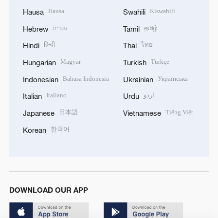
Hausa
Kiswahili
Hausa
Swahili
עברית
தமிழ்
Hebrew
Tamil
हिन्दी
ไทย
Hindi
Thai
Magyar
Türkçe
Hungarian
Turkish
Bahasa Indonesia
Українська
Indonesian
Ukrainian
Italiano
اردو
Italian
Urdu
日本語
Tiếng Việt
Japanese
Vietnamese
한국어
Korean
DOWNLOAD OUR APP