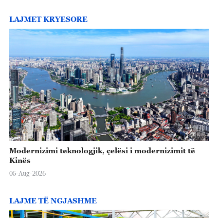
LAJMET KRYESORE
Modernizimi teknologjik, çelësi i modernizimit të
Kinës
05-Aug-2026
LAJME TË NGJASHME