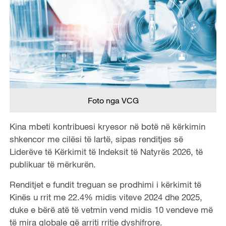
Foto nga VCG
Kina mbeti kontribuesi kryesor në botë në kërkimin
shkencor me cilësi të lartë, sipas renditjes së
Liderëve të Kërkimit të Indeksit të Natyrës 2026, të
publikuar të mërkurën.
Renditjet e fundit treguan se prodhimi i kërkimit të
Kinës u rrit me 22.4% midis viteve 2024 dhe 2025,
duke e bërë atë të vetmin vend midis 10 vendeve më
të mira globale që arriti rritje dyshifrore.