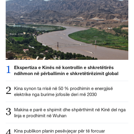
1
Ekspertiza e Kinës në kontrollin e shkretëtirës
ndihmon në përballimin e shkretëtirëzimit global
2
Kina synon ta rrisë në 50 % prodhimin e energjisë
elektrike nga burime jofosile deri më 2030
3
Makina e parë e shpimit dhe shpërthimit në Kinë del nga
linja e prodhimit në Wuhan
4
Kina publikon planin pesëvjeçar për të forcuar