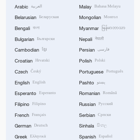
العربية
Bahasa Melayu
Arabic
Malay
Беларуская
Монгол
Belarusian
Mongolian
বাংলা
မြန်မာဘာသာ
Bengali
Myanmar
Български
नेपाली
Bulgarian
Nepali
ខ្មែរ
فارسی
Cambodian
Persian
Hrvatski
Polski
Croatian
Polish
Český
Português
Czech
Portuguese
English
پښتو
English
Pashto
Esperanto
Română
Esperanto
Romanian
Filipino
Русский
Filipino
Russian
Français
Српски
French
Serbian
Deutsch
සිංහල
German
Sinhala
Ελληνικά
Español
Greek
Spanish