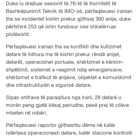
Duke iu drejtuar sesionit të 76-të të Komitetit të
Bashkëpunimit Teknik të IMO-së, përfaqësuesi iranian
tha se incidentet kishin prekur gjithsej 360 anije, duke
përfshirë 253 që ishin fundosur ose shkatërruar
plotësisht.
Përfaqësuesi iranian tha se konflikti dhe kufizimet
detare të lidhura me të kishin prekur rëndë anijet,
detarët, operacionet portuale, shërbimet e kërkim-
shpëtimit, sistemet e reagimit ndaj emergjencave,
shërbimet e trafikut të anijeve, objektet e komunikimit
dhe infrastrukturën e sigurisë detare.
Sipas shifrave të paraqitura nga Irani, 28 detarë u
morën peng gjatë kësaj periudhe, pesë prej të cilëve
mbeten në robëri.
Përfaqësuesi raportoi gjithashtu dëme në katër
ndërtesa operacionesh detare, katër stacione kontrolli