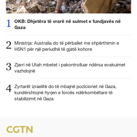
1
OKB: Dhjetëra të vrarë në sulmet e fundjavës në
Gaza
2
Ministrja: Australia do të përballet me shpërthimin e
H5N1 për një periudhë të gjatë kohore
3
Zjarri në Utah mbetet i pakontrolluar ndërsa evakuimet
vazhdojnë
4
Zyrtarët izraelitë do të mbajnë pozicionet në Gaza,
kundërshtojnë hyrjen e forcës ndërkombëtare të
stabilizimit në Gaza