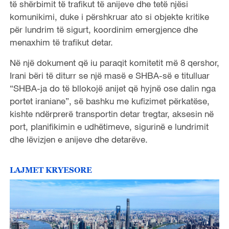
të shërbimit të trafikut të anijeve dhe tetë njësi
komunikimi, duke i përshkruar ato si objekte kritike
për lundrim të sigurt, koordinim emergjence dhe
menaxhim të trafikut detar.
Në një dokument që iu paraqit komitetit më 8 qershor,
Irani bëri të diturr se një masë e SHBA-së e titulluar
“SHBA-ja do të bllokojë anijet që hyjnë ose dalin nga
portet iraniane”, së bashku me kufizimet përkatëse,
kishte ndërprerë transportin detar tregtar, aksesin në
port, planifikimin e udhëtimeve, sigurinë e lundrimit
dhe lëvizjen e anijeve dhe detarëve.
LAJMET KRYESORE