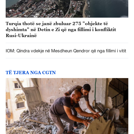
Turqia thotë se janë zbuluar 275 "objekte të
dyshimta" në Detin e Zi që nga fillimi i konfliktit
Rusi-Ukrainë
IOM: Qindra vdekje në Mesdheun Qendror që nga fillimi i vitit
TË TJERA NGA CGTN