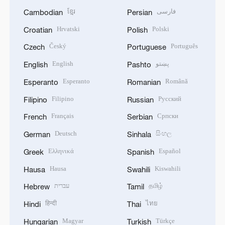
ខ្មែរ
فارسی
Cambodian
Persian
Hrvatski
Polski
Croatian
Polish
Český
Português
Czech
Portuguese
English
پښتو
English
Pashto
Esperanto
Română
Esperanto
Romanian
Filipino
Русский
Filipino
Russian
Français
Српски
French
Serbian
Deutsch
සිංහල
German
Sinhala
Ελληνικά
Español
Greek
Spanish
Hausa
Kiswahili
Hausa
Swahili
עברית
தமிழ்
Hebrew
Tamil
हिन्दी
ไทย
Hindi
Thai
Magyar
Türkçe
Hungarian
Turkish