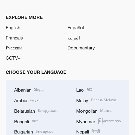
EXPLORE MORE
English
Español
Français
العربية
Русский
Documentary
CCTV+
CHOOSE YOUR LANGUAGE
Shqip
ລາວ
Albanian
Lao
العربية
Bahasa Melayu
Arabic
Malay
Беларуская
Монгол
Belarusian
Mongolian
বাংলা
မြန်မာဘာသာ
Bengali
Myanmar
Български
नेपाली
Bulgarian
Nepali