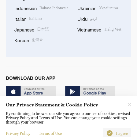
Bahasa Indonesia
Українська
Indonesian
Ukrainian
Italiano
اردو
Italian
Urdu
日本語
Tiếng Việt
Japanese
Vietnamese
한국어
Korean
DOWNLOAD OUR APP
Our Privacy Statement & Cookie Policy
By continuing to browse our site you agree to our use of cookies, revised
Privacy Policy and Terms of Use. You can change your cookie settings
through your browser.
© China Radio International.CRI. All Rights Reserved. 16A
Shijingshan Road, Beijing, China. 100040
Privacy Policy
Terms of Use
I agree