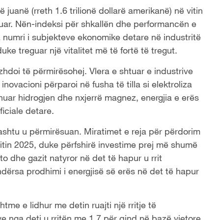
ë juanë (rreth 1.6 trilionë dollarë amerikanë) në vitin
aluar. Nën-indeksi për shkallën dhe performancën e
sa numri i subjekteve ekonomike detare në industritë
uke treguar një vitalitet më të fortë të tregut.
azhdoi të përmirësohej. Vlera e shtuar e industrive
inovacioni përparoi në fusha të tilla si elektroliza
dhuar hidrogjen dhe nxjerrë magnez, energjia e erës
ficiale detare.
hashtu u përmirësuan. Miratimet e reja për përdorim
itin 2025, duke përfshirë investime prej më shumë
to dhe gazit natyror në det të hapur u rrit
dërsa prodhimi i energjisë së erës në det të hapur
tme e lidhur me detin ruajti një rritje të
 nga deti u rritën me 1.7 për qind në bazë vjetore,