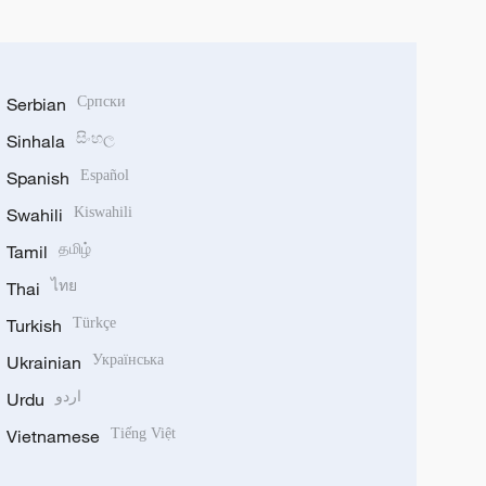
Serbian
Српски
Sinhala
සිංහල
Spanish
Español
Swahili
Kiswahili
Tamil
தமிழ்
Thai
ไทย
Turkish
Türkçe
Ukrainian
Українська
Urdu
اردو
Vietnamese
Tiếng Việt