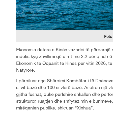
Foto
Ekonomia detare e Kinës vazhdoi të përparojë në 
indeks kyç zhvillimi që u rrit me 2.2 për qind në
Ekonomik të Oqeanit të Kinës për vitin 2026, të
Natyrore.
I përpiluar nga Shërbimi Kombëtar i të Dhënave 
si vit bazë dhe 100 si vlerë bazë. Ai ofron një 
gjitha fushat, duke përfshirë shkallën dhe perf
strukturor, ruajtjen dhe shfrytëzimin e burimeve
mirëqenien publike, shkruan “Xinhua”.