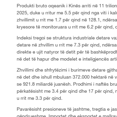
Produkti bruto oqeanik i Kinës arriti në 11 trilion
2025, duke u rritur me 5.5 për qind nga viti i k
zhvillimit u rrit me 1.7 për qind në 128.1, ndër
kryesore të monitoruara u rrit me 6.2 për qind, d
Indeksi tregoi se struktura industriale detare v
detare në zhvillim u rrit me 7.3 për qind, ndërsa 
direkte e ujit natyror të detit për të bashkëpro
në det të hapur dhe modelet e inteligjencës arti
Zhvillimi dhe shfrytëzimi i burimeve detare gjit
në det dhe ishull mbuluan 372.000 hektarë në v
se 921.8 miliardë juanësh. Prodhimi i naftës bru
përkatësisht me 3.4 për qind dhe 17 për qind, n
u rrit me 3.3 për qind.
Pavarësisht presioneve të jashtme, tregtia e jash
qëndrueshme. Importet dhe eksportet e mallrave