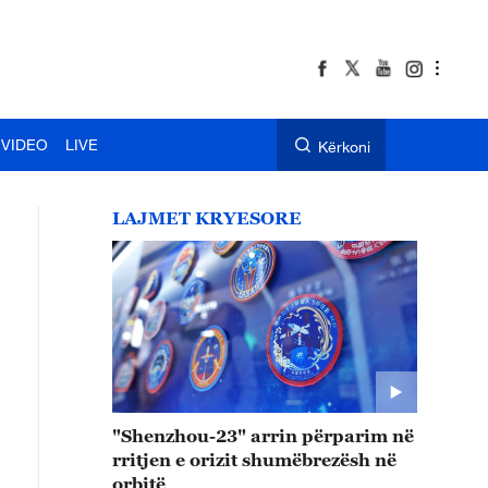
VIDEO
LIVE
Kërkoni
LAJMET KRYESORE
"Shenzhou-23" arrin përparim në
rritjen e orizit shumëbrezësh në
orbitë