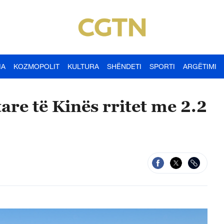
IA
KOZMOPOLIT
KULTURA
SHËNDETI
SPORTI
ARGËTIMI
are të Kinës rritet me 2.2