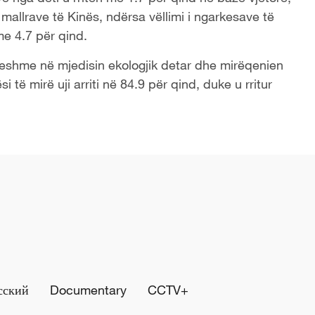
 mallrave të Kinës, ndërsa vëllimi i ngarkesave të
me 4.7 për qind.
ueshme në mjedisin ekologjik detar dhe mirëqenien
 të mirë uji arriti në 84.9 për qind, duke u rritur
сский
Documentary
CCTV+