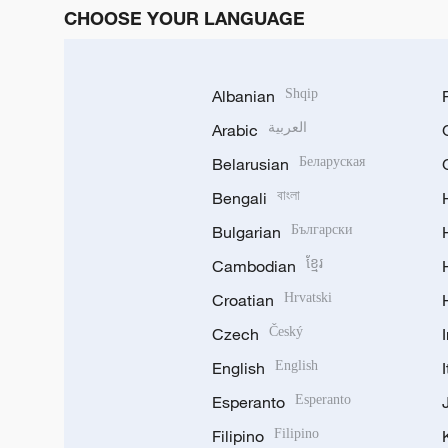
CHOOSE YOUR LANGUAGE
Albanian
Shqip
Arabic
العربية
Belarusian
Беларуская
Bengali
বাংলা
Bulgarian
Български
Cambodian
ខ្មែរ
Croatian
Hrvatski
Czech
Český
English
English
Esperanto
Esperanto
Filipino
Filipino