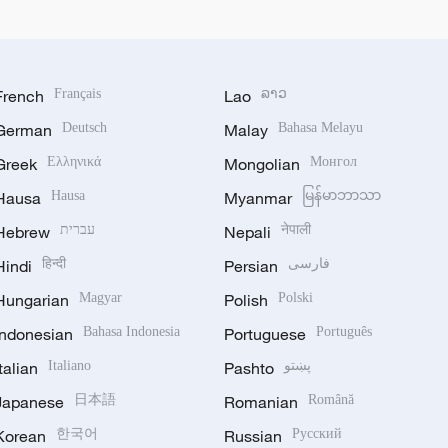
French
Français
Lao
ລາວ
German
Deutsch
Malay
Bahasa Melayu
Greek
Ελληνικά
Mongolian
Монгол
Hausa
Hausa
Myanmar
မြန်မာဘာသာ
Hebrew
עברית
Nepali
नेपाली
Hindi
हिन्दी
Persian
فارسی
Hungarian
Magyar
Polish
Polski
Indonesian
Bahasa Indonesia
Portuguese
Português
Italian
Italiano
Pashto
پښتو
Japanese
日本語
Romanian
Română
Korean
한국어
Russian
Русский