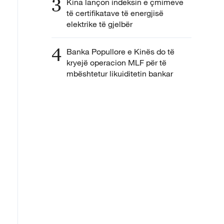
3
Kina lançon indeksin e çmimeve
të certifikatave të energjisë
elektrike të gjelbër
4
Banka Popullore e Kinës do të
kryejë operacion MLF për të
mbështetur likuiditetin bankar