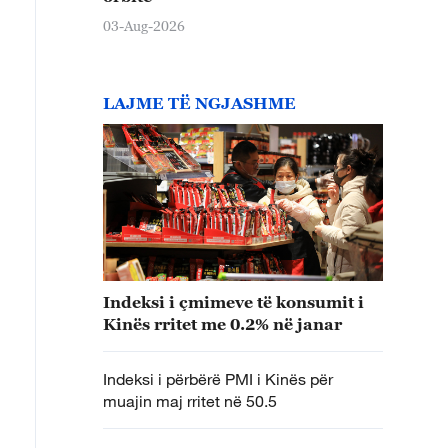
03-Aug-2026
LAJME TË NGJASHME
Indeksi i çmimeve të konsumit i
Kinës rritet me 0.2% në janar
Indeksi i përbërë PMI i Kinës për
muajin maj rritet në 50.5