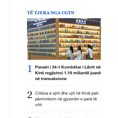
TË TJERA NGA CGTN
1
Panairi i 34-t Kombëtar i Librit në
Kinë regjistroi 1.18 miliardë juanë
në transaksione
2
Cilësia e ajrit dhe ujit në Kinë pati
përmirësim në gjysmën e parë të
vitit