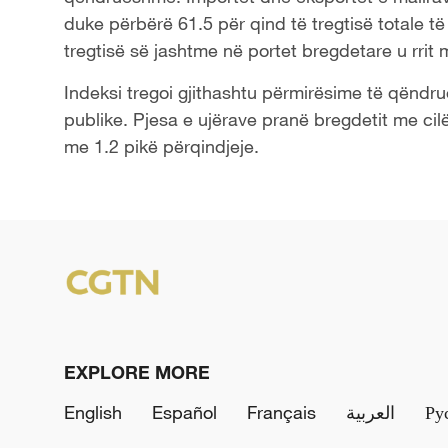
duke përbërë 61.5 për qind të tregtisë totale të
tregtisë së jashtme në portet bregdetare u rrit 
Indeksi tregoi gjithashtu përmirësime të qëndr
publike. Pjesa e ujërave pranë bregdetit me cilësi
me 1.2 pikë përqindjeje.
EXPLORE MORE
English
Español
Français
العربية
Ру