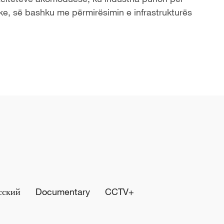
ike, së bashku me përmirësimin e infrastrukturës
сский
Documentary
CCTV+