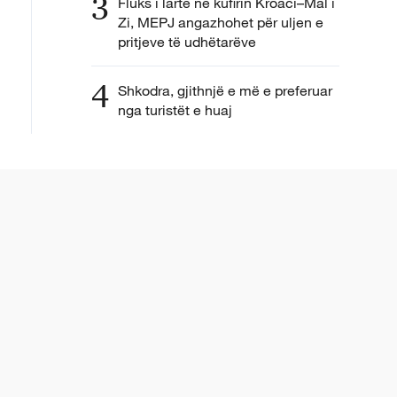
3
Fluks i lartë në kufirin Kroaci–Mal i
Zi, MEPJ angazhohet për uljen e
pritjeve të udhëtarëve
4
Shkodra, gjithnjë e më e preferuar
nga turistët e huaj