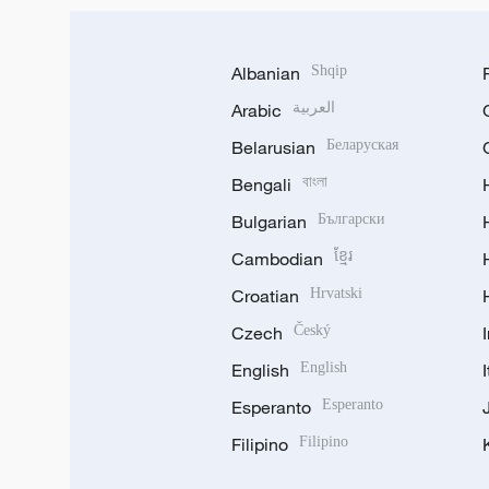
Albanian
Shqip
Arabic
العربية
Belarusian
Беларуская
Bengali
বাংলা
Bulgarian
Български
Cambodian
ខ្មែរ
Croatian
Hrvatski
Czech
Český
English
English
Esperanto
Esperanto
Filipino
Filipino