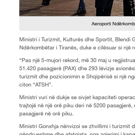
Aeroporti Ndërkombë
Ministri i Turizmit, Kulturës dhe Sportit, Blendi
Ndërkombëtar i Tiranës, duke e cilësuar si një re
“Pas një 5-mujori rekord, më 30 maj u regjistrua 
51.420 pasagjerë (PAX) dhe 293 lëvizje avionës
turizmit dhe pozicionimin e Shqipërisë si një n
citon “ATSH”.
Ministri vuri në dukje se sivjet kapaciteti oper
trajtojë në një orë piku deri në 5200 pasagjerë
pasagjerë në orë piku.
Ministri Gonxhja nënvizoi se zhvillimi i turizmit
qëndrueshme dhe afatgjata, nga zgjerimi i kap