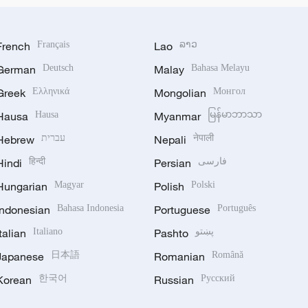
French
Français
Lao
ລາວ
German
Deutsch
Malay
Bahasa Melayu
Greek
Ελληνικά
Mongolian
Монгол
Hausa
Hausa
Myanmar
မြန်မာဘာသာ
Hebrew
עברית
Nepali
नेपाली
Hindi
हिन्दी
Persian
فارسی
Hungarian
Magyar
Polish
Polski
Indonesian
Bahasa Indonesia
Portuguese
Português
Italian
Italiano
Pashto
پښتو
Japanese
日本語
Romanian
Română
Korean
한국어
Russian
Русский