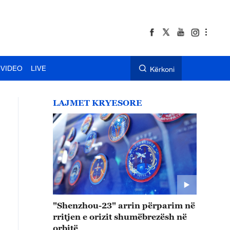
VIDEO
LIVE
Kërkoni
LAJMET KRYESORE
"Shenzhou-23" arrin përparim në
rritjen e orizit shumëbrezësh në
orbitë