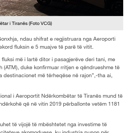
tar i Tiranës (Foto VCG)
 Gonxhja, ndau shifrat e regjistruara nga Aeroporti
kord fluksin e 5 muajve të parë të vitit.
fluksi më i lartë ditor i pasagjerëve deri tani, me
h (ATM), duke konfirmuar rritjen e qëndrueshme të
ga destinacionet më tërheqëse në rajon”,-tha ai,
acional i Aeroportit Ndërkombëtar të Tiranës mund të
, ndërkohë që në vitin 2019 përballonte vetëm 1181
 duhet të vijojë të mbështetet nga investime të
aciteteve akomoduese, ku industria punon për