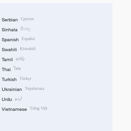
Serbian
Српски
Sinhala
සිංහල
Spanish
Español
Swahili
Kiswahili
Tamil
தமிழ்
Thai
ไทย
Turkish
Türkçe
Ukrainian
Українська
Urdu
اردو
Vietnamese
Tiếng Việt