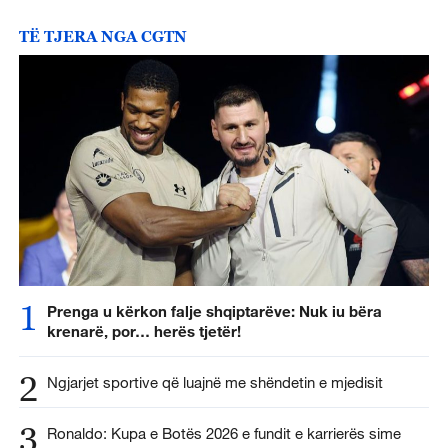
TË TJERA NGA CGTN
1
Prenga u kërkon falje shqiptarëve: Nuk iu bëra
krenarë, por… herës tjetër!
2
Ngjarjet sportive që luajnë me shëndetin e mjedisit
3
Ronaldo: Kupa e Botës 2026 e fundit e karrierës sime