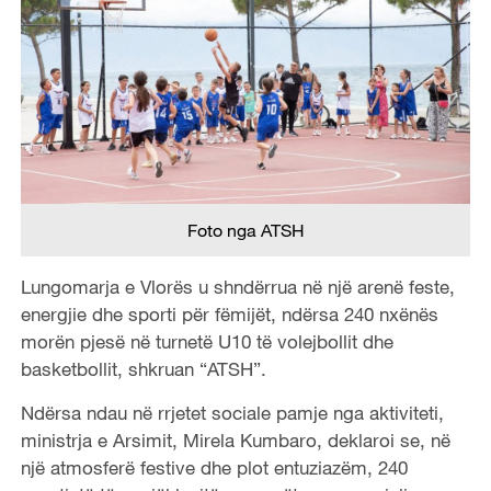
Foto nga ATSH
Lungomarja e Vlorës u shndërrua në një arenë feste,
energjie dhe sporti për fëmijët, ndërsa 240 nxënës
morën pjesë në turnetë U10 të volejbollit dhe
basketbollit, shkruan “ATSH”.
Ndërsa ndau në rrjetet sociale pamje nga aktiviteti,
ministrja e Arsimit, Mirela Kumbaro, deklaroi se, në
një atmosferë festive dhe plot entuziazëm, 240