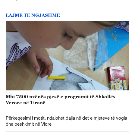
LAJME TË NGJASHME
Mbi 7500 nxënës pjesë e programit të Shkollës
Verore në Tiranë
Përkeqësimi i motit, ndalohet dalja në det e mjeteve të vogla
dhe peshkimit në Vlorë