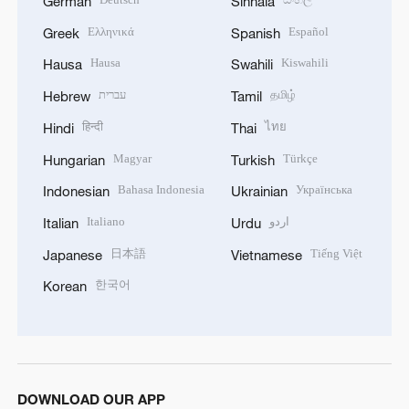
German
Sinhala
Ελληνικά
Español
Greek
Spanish
Hausa
Kiswahili
Hausa
Swahili
עברית
தமிழ்
Hebrew
Tamil
हिन्दी
ไทย
Hindi
Thai
Magyar
Türkçe
Hungarian
Turkish
Bahasa Indonesia
Українська
Indonesian
Ukrainian
Italiano
اردو
Italian
Urdu
日本語
Tiếng Việt
Japanese
Vietnamese
한국어
Korean
DOWNLOAD OUR APP