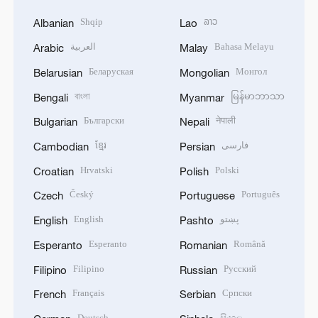
Shqip
ລາວ
Albanian
Lao
العربية
Bahasa Melayu
Arabic
Malay
Беларуская
Монгол
Belarusian
Mongolian
বাংলা
မြန်မာဘာသာ
Bengali
Myanmar
Български
नेपाली
Bulgarian
Nepali
ខ្មែរ
فارسی
Cambodian
Persian
Hrvatski
Polski
Croatian
Polish
Český
Português
Czech
Portuguese
English
پښتو
English
Pashto
Esperanto
Română
Esperanto
Romanian
Filipino
Русский
Filipino
Russian
Français
Српски
French
Serbian
Deutsch
සිංහල