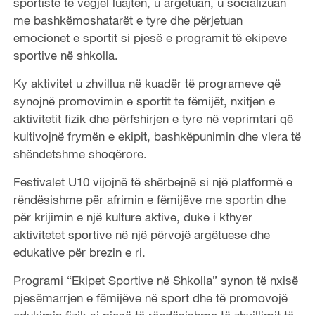
sportistë të vegjël luajtën, u argëtuan, u socializuan
me bashkëmoshatarët e tyre dhe përjetuan
emocionet e sportit si pjesë e programit të ekipeve
sportive në shkolla.
Ky aktivitet u zhvillua në kuadër të programeve që
synojnë promovimin e sportit te fëmijët, nxitjen e
aktivitetit fizik dhe përfshirjen e tyre në veprimtari që
kultivojnë frymën e ekipit, bashkëpunimin dhe vlera të
shëndetshme shoqërore.
Festivalet U10 vijojnë të shërbejnë si një platformë e
rëndësishme për afrimin e fëmijëve me sportin dhe
për krijimin e një kulture aktive, duke i kthyer
aktivitetet sportive në një përvojë argëtuese dhe
edukative për brezin e ri.
Programi “Ekipet Sportive në Shkolla” synon të nxisë
pjesëmarrjen e fëmijëve në sport dhe të promovojë