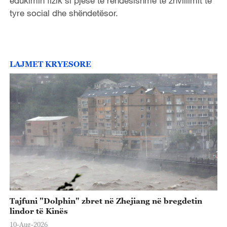
edukimin fizik si pjesë të rëndësishme të zhvillimit të
tyre social dhe shëndetësor.
LAJMET KRYESORE
Tajfuni "Dolphin" zbret në Zhejiang në bregdetin
lindor të Kinës
10-Aug-2026