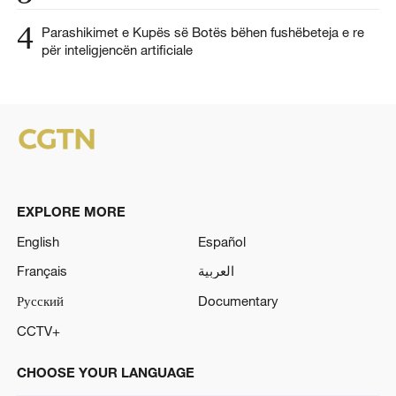
4
Parashikimet e Kupës së Botës bëhen fushëbeteja e re
për inteligjencën artificiale
EXPLORE MORE
English
Español
Français
العربية
Русский
Documentary
CCTV+
CHOOSE YOUR LANGUAGE