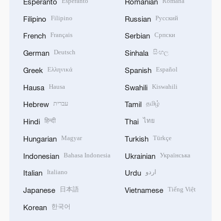
Esperanto
Română
Esperanto
Romanian
Filipino
Русский
Filipino
Russian
Français
Српски
French
Serbian
Deutsch
සිංහල
German
Sinhala
Ελληνικά
Español
Greek
Spanish
Hausa
Kiswahili
Hausa
Swahili
עברית
தமிழ்
Hebrew
Tamil
हिन्दी
ไทย
Hindi
Thai
Magyar
Türkçe
Hungarian
Turkish
Bahasa Indonesia
Українська
Indonesian
Ukrainian
Italiano
اردو
Italian
Urdu
日本語
Tiếng Việt
Japanese
Vietnamese
한국어
Korean