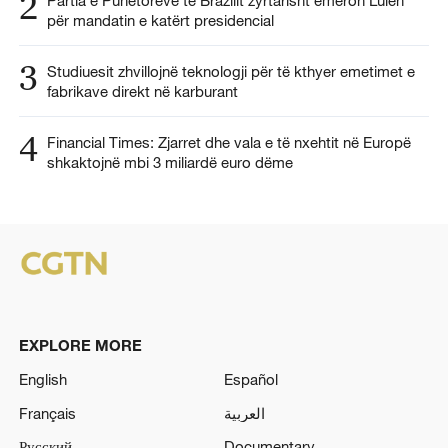
2
Partia e Punëtorëve të Brazilit zyrtarisht emëron Lulën
për mandatin e katërt presidencial
3
Studiuesit zhvillojnë teknologji për të kthyer emetimet e
fabrikave direkt në karburant
4
Financial Times: Zjarret dhe vala e të nxehtit në Europë
shkaktojnë mbi 3 miliardë euro dëme
EXPLORE MORE
English
Español
Français
العربية
Русский
Documentary