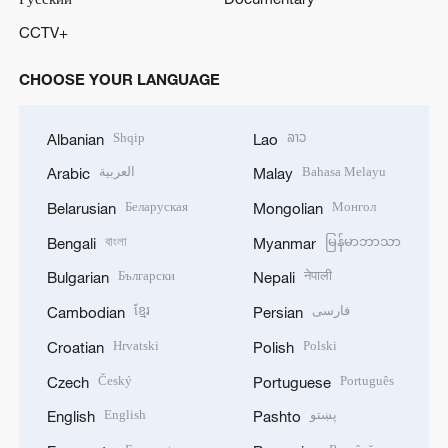
CCTV+
CHOOSE YOUR LANGUAGE
Shqip
ລາວ
Albanian
Lao
العربية
Bahasa Melayu
Arabic
Malay
Беларуская
Монгол
Belarusian
Mongolian
বাংলা
မြန်မာဘာသာ
Bengali
Myanmar
Български
नेपाली
Bulgarian
Nepali
ខ្មែរ
فارسی
Cambodian
Persian
Hrvatski
Polski
Croatian
Polish
Český
Português
Czech
Portuguese
English
پښتو
English
Pashto