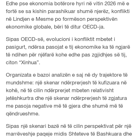
Edhe pse ekonomia botërore hyri në vitin 2026 më e
fortë se sa kishin parashikuar shumë njerëz, konflikti
në Lindjen e Mesme po formëson perspektivën
ekonomike globale, bëri të ditur OECD-ja.
Sipas OECD-së, evolucioni i konfliktit mbetet i
pasigurt, ndërsa pasojat e tij ekonomike ka të ngjarë
të ndihen për njëfarë kohe edhe pas zgjidhjes së tij,
citon “Xinhua”.
Organizata e bazoi analizën e saj në dy trajektore të
mundshme: një skenar ndërprerjesh të kufizuara në
kohë, në të cilin ndërprerjet mbeten relativisht
jetëshkurtra dhe një skenar ndërprerjesh të zgjatura
me pasoja negative më të gjera dhe shumë më të
qëndrueshme.
Sipas një skenari bazë në të cilin perspektivat për një
marrëveshje paqeje midis Shteteve të Bashkuara dhe