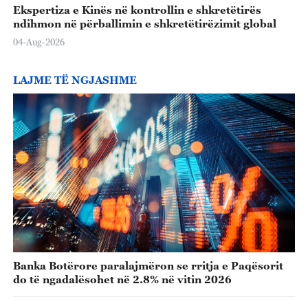
Ekspertiza e Kinës në kontrollin e shkretëtirës
ndihmon në përballimin e shkretëtirëzimit global
04-Aug-2026
LAJME TË NGJASHME
Banka Botërore paralajmëron se rritja e Paqësorit
do të ngadalësohet në 2.8% në vitin 2026