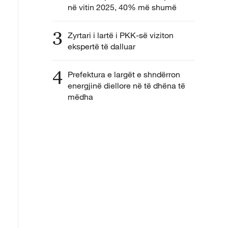
në vitin 2025, 40% më shumë
3
Zyrtari i lartë i PKK-së viziton
ekspertë të dalluar
4
Prefektura e largët e shndërron
energjinë diellore në të dhëna të
mëdha