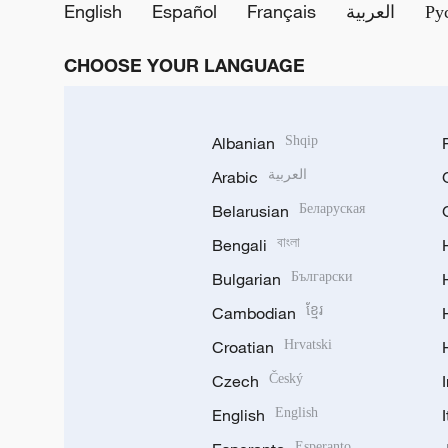
English
Español
Français
العربية
Ру
CHOOSE YOUR LANGUAGE
Albanian
Shqip
Arabic
العربية
Belarusian
Беларуская
Bengali
বাংলা
Bulgarian
Български
Cambodian
ខ្មែរ
Croatian
Hrvatski
Czech
Český
English
English
Esperanto