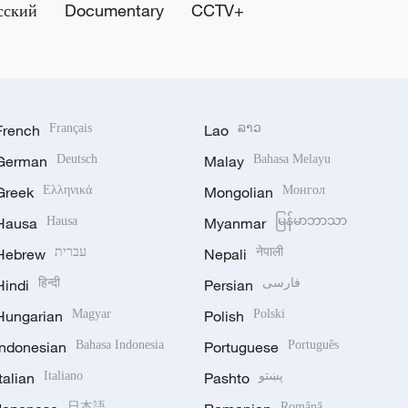
сский
Documentary
CCTV+
French
Français
Lao
ລາວ
German
Deutsch
Malay
Bahasa Melayu
Greek
Ελληνικά
Mongolian
Монгол
Hausa
Hausa
Myanmar
မြန်မာဘာသာ
Hebrew
עברית
Nepali
नेपाली
Hindi
हिन्दी
Persian
فارسی
Hungarian
Magyar
Polish
Polski
Indonesian
Bahasa Indonesia
Portuguese
Português
Italian
Italiano
Pashto
پښتو
日本語
Română