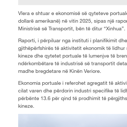
Vlera e shtuar e ekonomisë së qyteteve portuale k
dollarë amerikanë) në vitin 2025, sipas një raport
Ministrisë së Transportit, bën të ditur “Xinhua”.
Raporti, i përpiluar nga instituti i planifikimit d
gjithëpërfshirës të aktivitetit ekonomik të lidhu
kineze dhe qytetet portuale të lumenjve të bre
ndërkombëtare të industrisë së transportit deta
madhe bregdetare në Kinën Veriore.
Ekonomia portuale i referohet agregatit të akti
cilat varen dhe përdorin industri specifike të l
përbënte 13.6 për qind të prodhimit të përgjit
kineze.