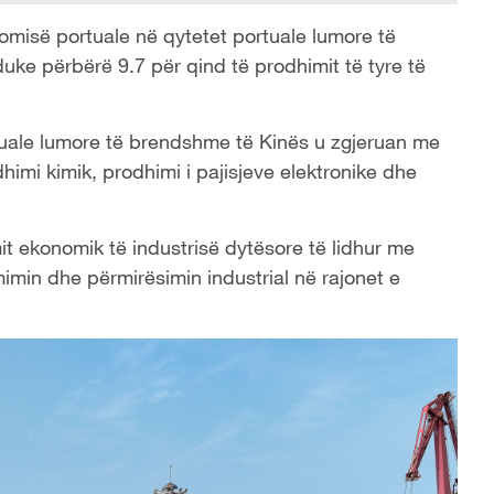
nomisë portuale në qytetet portuale lumore të
 duke përbërë 9.7 për qind të prodhimit të tyre të
ortuale lumore të brendshme të Kinës u zgjeruan me
himi kimik, prodhimi i pajisjeve elektronike dhe
it ekonomik të industrisë dytësore të lidhur me
mimin dhe përmirësimin industrial në rajonet e