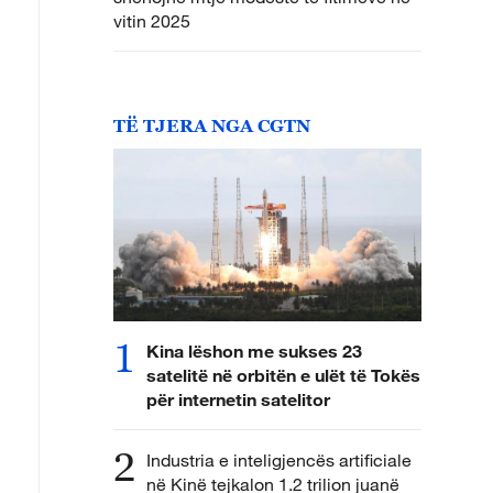
vitin 2025
TË TJERA NGA CGTN
1
Kina lëshon me sukses 23
satelitë në orbitën e ulët të Tokës
për internetin satelitor
2
Industria e inteligjencës artificiale
në Kinë tejkalon 1.2 trilion juanë