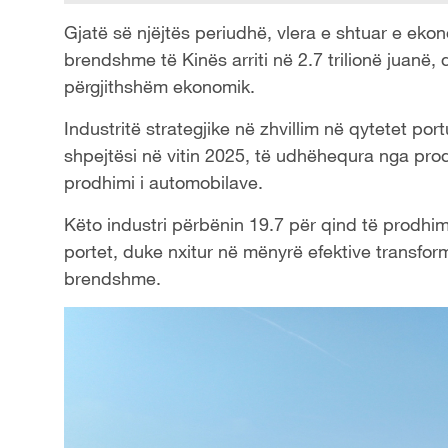
Gjatë së njëjtës periudhë, vlera e shtuar e eko
brendshme të Kinës arriti në 2.7 trilionë juanë,
përgjithshëm ekonomik.
Industritë strategjike në zhvillim në qytetet p
shpejtësi në vitin 2025, të udhëhequra nga prod
prodhimi i automobilave.
Këto industri përbënin 19.7 për qind të prodhim
portet, duke nxitur në mënyrë efektive transfor
brendshme.