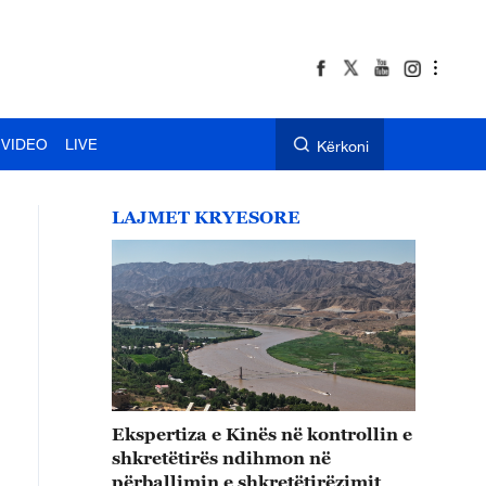
VIDEO
LIVE
Kërkoni
LAJMET KRYESORE
Ekspertiza e Kinës në kontrollin e
shkretëtirës ndihmon në
përballimin e shkretëtirëzimit