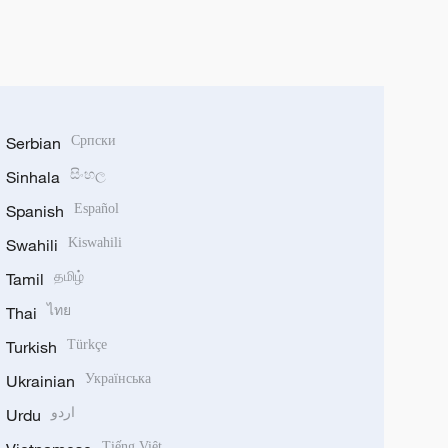
Serbian
Српски
Sinhala
සිංහල
Spanish
Español
Swahili
Kiswahili
Tamil
தமிழ்
Thai
ไทย
Turkish
Türkçe
Ukrainian
Українська
Urdu
اردو
Tiếng Việt