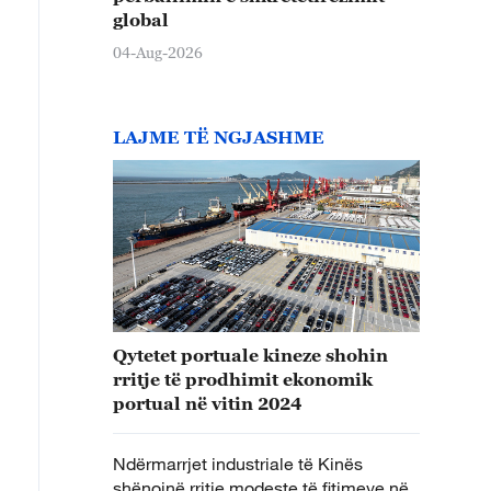
global
04-Aug-2026
LAJME TË NGJASHME
Qytetet portuale kineze shohin
rritje të prodhimit ekonomik
portual në vitin 2024
Ndërmarrjet industriale të Kinës
shënojnë rritje modeste të fitimeve në