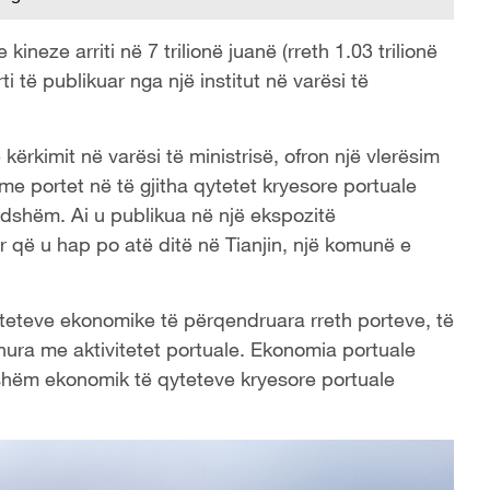
ineze arriti në 7 trilionë juanë (rreth 1.03 trilionë
i të publikuar nga një institut në varësi të
he kërkimit në varësi të ministrisë, ofron një vlerësim
r me portet në të gjitha qytetet kryesore portuale
ndshëm. Ai u publikua në një ekspozitë
r që u hap po atë ditë në Tianjin, një komunë e
viteteve ekonomike të përqendruara rreth porteve, të
idhura me aktivitetet portuale. Ekonomia portuale
hshëm ekonomik të qyteteve kryesore portuale