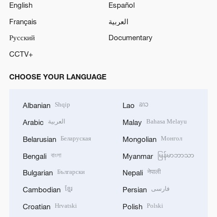
English
Español
Français
العربية
Русский
Documentary
CCTV+
CHOOSE YOUR LANGUAGE
Shqip
ລາວ
Albanian
Lao
العربية
Bahasa Melayu
Arabic
Malay
Беларуская
Монгол
Belarusian
Mongolian
বাংলা
မြန်မာဘာသာ
Bengali
Myanmar
Български
नेपाली
Bulgarian
Nepali
ខ្មែរ
فارسی
Cambodian
Persian
Hrvatski
Polski
Croatian
Polish