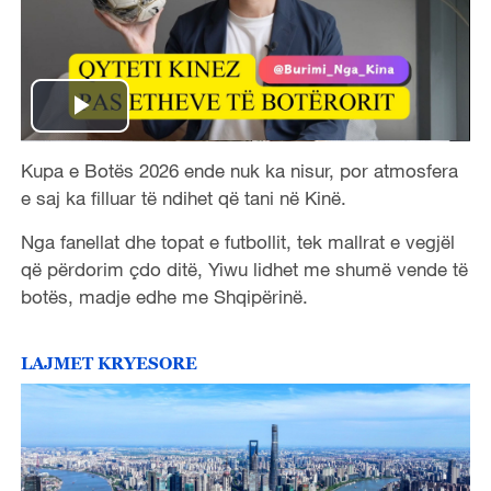
P
Kupa e Botës 2026 ende nuk ka nisur, por atmosfera
l
e saj ka filluar të ndihet që tani në Kinë.
a
Nga fanellat dhe topat e futbollit, tek mallrat e vegjël
që përdorim çdo ditë, Yiwu lidhet me shumë vende të
y
botës, madje edhe me Shqipërinë.
V
LAJMET KRYESORE
i
d
e