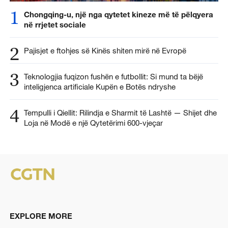
1
Chongqing-u, një nga qytetet kineze më të pëlqyera
në rrjetet sociale
2
Pajisjet e ftohjes së Kinës shiten mirë në Evropë
3
Teknologjia fuqizon fushën e futbollit: Si mund ta bëjë
inteligjenca artificiale Kupën e Botës ndryshe
4
Tempulli i Qiellit: Rilindja e Sharmit të Lashtë — Shijet dhe
Loja në Modë e një Qytetërimi 600-vjeçar
EXPLORE MORE