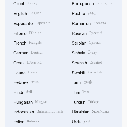
Český
Português
Czech
Portuguese
English
پښتو
English
Pashto
Esperanto
Română
Esperanto
Romanian
Filipino
Русский
Filipino
Russian
Français
Српски
French
Serbian
Deutsch
සිංහල
German
Sinhala
Ελληνικά
Español
Greek
Spanish
Hausa
Kiswahili
Hausa
Swahili
עברית
தமிழ்
Hebrew
Tamil
हिन्दी
ไทย
Hindi
Thai
Magyar
Türkçe
Hungarian
Turkish
Bahasa Indonesia
Українська
Indonesian
Ukrainian
Italiano
اردو
Italian
Urdu