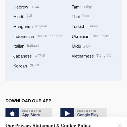
עברית
தமிழ்
Hebrew
Tamil
हिन्दी
ไทย
Hindi
Thai
Magyar
Türkçe
Hungarian
Turkish
Bahasa Indonesia
Українська
Indonesian
Ukrainian
Italiano
اردو
Italian
Urdu
日本語
Tiếng Việt
Japanese
Vietnamese
한국어
Korean
DOWNLOAD OUR APP
Our Privacy Statement & Cookie Policy