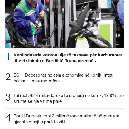
1
Konfindustria kërkon ulje të taksave për karburantet
dhe rikthimin e Bordit të Transparencës
2
BSH: Dobësohet ndjesia ekonomike në korrik, rritet
besimi i konsumatorëve
3
Tatimet: 42.4 miliardë lekë të ardhura në korrik, 13.8% më
shumë se një vit më parë
4
Porti i Durrësit, mbi 2 milionë tonë mallra të përpunuara
gjashtë muajt e parë të vitit