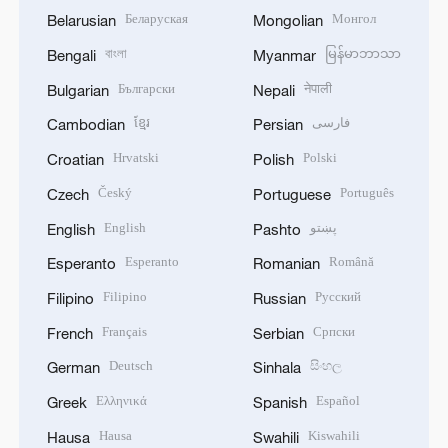
Беларуская
Монгол
Belarusian
Mongolian
বাংলা
မြန်မာဘာသာ
Bengali
Myanmar
Български
नेपाली
Bulgarian
Nepali
ខ្មែរ
فارسی
Cambodian
Persian
Hrvatski
Polski
Croatian
Polish
Český
Português
Czech
Portuguese
English
پښتو
English
Pashto
Esperanto
Română
Esperanto
Romanian
Filipino
Русский
Filipino
Russian
Français
Српски
French
Serbian
Deutsch
සිංහල
German
Sinhala
Ελληνικά
Español
Greek
Spanish
Hausa
Kiswahili
Hausa
Swahili