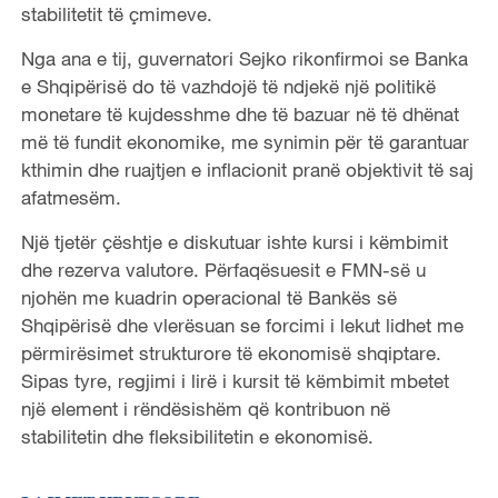
stabilitetit të çmimeve.
Nga ana e tij, guvernatori Sejko rikonfirmoi se Banka
e Shqipërisë do të vazhdojë të ndjekë një politikë
monetare të kujdesshme dhe të bazuar në të dhënat
më të fundit ekonomike, me synimin për të garantuar
kthimin dhe ruajtjen e inflacionit pranë objektivit të saj
afatmesëm.
Një tjetër çështje e diskutuar ishte kursi i këmbimit
dhe rezerva valutore. Përfaqësuesit e FMN-së u
njohën me kuadrin operacional të Bankës së
Shqipërisë dhe vlerësuan se forcimi i lekut lidhet me
përmirësimet strukturore të ekonomisë shqiptare.
Sipas tyre, regjimi i lirë i kursit të këmbimit mbetet
një element i rëndësishëm që kontribuon në
stabilitetin dhe fleksibilitetin e ekonomisë.