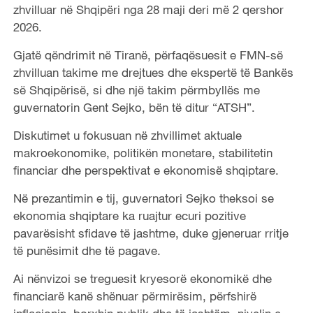
zhvilluar në Shqipëri nga 28 maji deri më 2 qershor
2026.
Gjatë qëndrimit në Tiranë, përfaqësuesit e FMN-së
zhvilluan takime me drejtues dhe ekspertë të Bankës
së Shqipërisë, si dhe një takim përmbyllës me
guvernatorin Gent Sejko, bën të ditur “ATSH”.
Diskutimet u fokusuan në zhvillimet aktuale
makroekonomike, politikën monetare, stabilitetin
financiar dhe perspektivat e ekonomisë shqiptare.
Në prezantimin e tij, guvernatori Sejko theksoi se
ekonomia shqiptare ka ruajtur ecuri pozitive
pavarësisht sfidave të jashtme, duke gjeneruar rritje
të punësimit dhe të pagave.
Ai nënvizoi se treguesit kryesorë ekonomikë dhe
financiarë kanë shënuar përmirësim, përfshirë