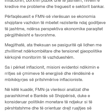
inflacionin, borxhin publik dhe të jashtëm, nivelin e
kredive me probleme dhe treguesit e sektorit bankar.
Përfaqësuesit e FMN-së vlerësuan se ekonomia
shqiptare vazhdon të mbetet rezistente ndaj goditjeve
të jashtme, ndërsa perspektiva ekonomike paraqitet
përgjithësisht e favorshme.
Megjithatë, ata theksuan se pasiguritë që lidhen me
zhvillimet ndërkombëtare dhe tensionet gjeopolitike
kërkojnë monitorim të vazhdueshëm.
Sa i përket inflacionit, misioni evidentoi ndikimin e
rritjes së çmimeve të energjisë dhe rëndësinë e
mbikëqyrjes së pritshmërive inflacioniste.
Në këtë kuadër, FMN-ja vlerësoi analizat dhe
parashikimet e Bankës së Shqipërisë, duke e
konsideruar politikën monetare të ndjekur si të
përshtatshme dhe të orientuar drejt ruajtjes së