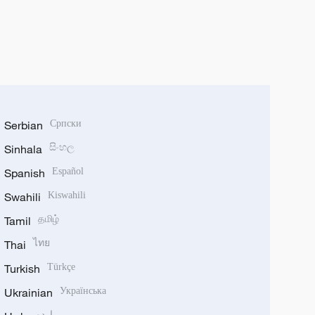
Serbian
Српски
Sinhala
සිංහල
Spanish
Español
Swahili
Kiswahili
Tamil
தமிழ்
Thai
ไทย
Turkish
Türkçe
Ukrainian
Українська
اردو