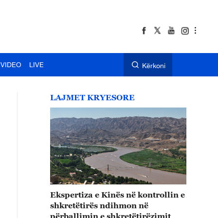
VIDEO
LIVE
Kërkoni
LAJMET KRYESORE
Ekspertiza e Kinës në kontrollin e
shkretëtirës ndihmon në
përballimin e shkretëtirëzimit