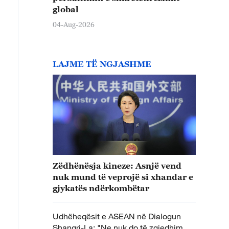
global
04-Aug-2026
LAJME TË NGJASHME
Zëdhënësja kineze: Asnjë vend
nuk mund të veprojë si xhandar e
gjykatës ndërkombëtar
Udhëheqësit e ASEAN në Dialogun
Shangri-La: "Ne nuk do të zgjedhim