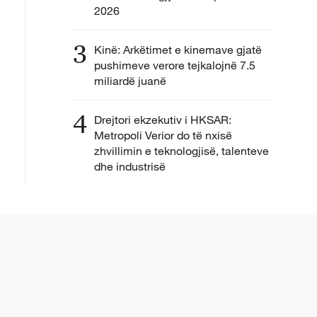
2026
3
Kinë: Arkëtimet e kinemave gjatë
pushimeve verore tejkalojnë 7.5
miliardë juanë
4
Drejtori ekzekutiv i HKSAR:
Metropoli Verior do të nxisë
zhvillimin e teknologjisë, talenteve
dhe industrisë