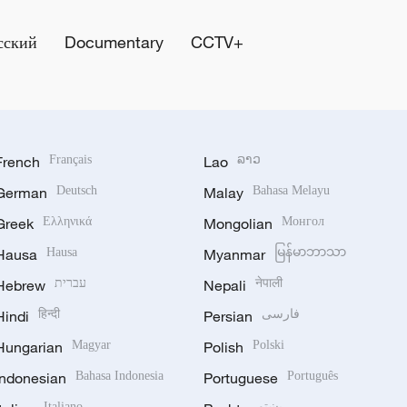
сский
Documentary
CCTV+
French
Français
Lao
ລາວ
German
Deutsch
Malay
Bahasa Melayu
Greek
Ελληνικά
Mongolian
Монгол
Hausa
Hausa
Myanmar
မြန်မာဘာသာ
Hebrew
עברית
Nepali
नेपाली
Hindi
हिन्दी
Persian
فارسی
Hungarian
Magyar
Polish
Polski
Indonesian
Bahasa Indonesia
Portuguese
Português
Italiano
پښتو