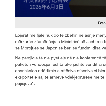
Foto
Lojërat me fjalë nuk do të zbehin në asnjë mënyr
mërkurën zëdhënësja e Ministrisë së Jashtme të
së Mbrojtjes së Japonisë bëri së fundmi disa vë
Në përgjigje të një pyetjeje në një konferencë 
paketon vendosjen ushtarake jashtë vendit si us
anashkalon ndërtimin e aftësive ofensive si bl
eksportet e saj të armëve vdekjeprurëse me të 
pajisjeve".