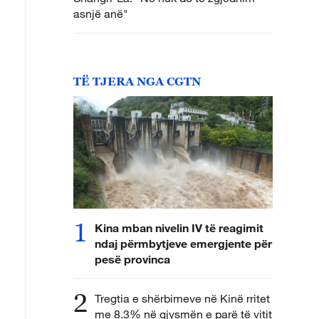
asnjë anë"
TË TJERA NGA CGTN
1
Kina mban nivelin IV të reagimit
ndaj përmbytjeve emergjente për
pesë provinca
2
Tregtia e shërbimeve në Kinë rritet
me 8.3% në gjysmën e parë të vitit