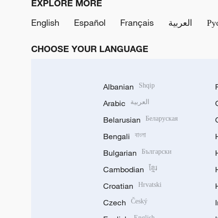
EXPLORE MORE
English
Español
Français
العربية
Ру
CHOOSE YOUR LANGUAGE
Albanian
Shqip
Arabic
العربية
Belarusian
Беларуская
Bengali
বাংলা
Bulgarian
Български
Cambodian
ខ្មែរ
Croatian
Hrvatski
Czech
Český
English