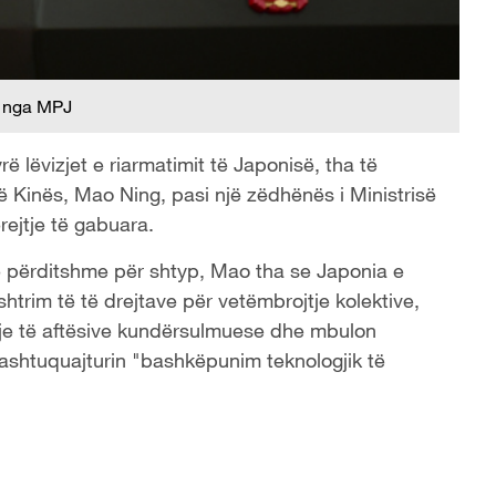
 nga MPJ
ë lëvizjet e riarmatimit të Japonisë, tha të
 Kinës, Mao Ning, pasi një zëdhënës i Ministrisë
rejtje të gabuara.
të përditshme për shtyp, Mao tha se Japonia e
htrim të të drejtave për vetëmbrojtje kolektive,
erje të aftësive kundërsulmuese dhe mbulon
ashtuquajturin "bashkëpunim teknologjik të