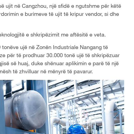
ë ujit në Cangzhou, një sfidë e ngutshme për këtë
orimin e burimeve të ujit të kripur vendor, si dhe
knologjitë e shkripëzimit me aftësitë e veta.
00 tonëve ujë në Zonën Industriale Nangang të
ineze për të prodhuar 30.000 tonë ujë të shkripëzuar
jisë së huaj, duke shënuar aplikimin e parë të një
onësh të zhvilluar në mënyrë të pavarur.