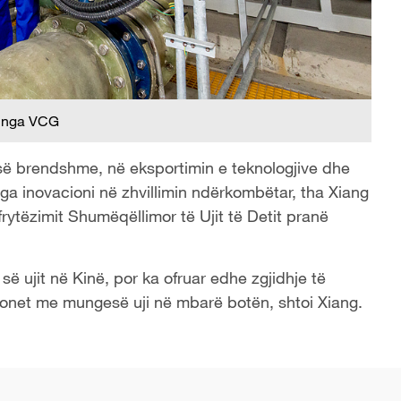
 nga VCG
së brendshme, në eksportimin e teknologjive dhe
nga inovacioni në zhvillimin ndërkombëtar, tha Xiang
hfrytëzimit Shumëqëllimor të Ujit të Detit pranë
ë ujit në Kinë, por ka ofruar edhe zgjidhje të
jonet me mungesë uji në mbarë botën, shtoi Xiang.