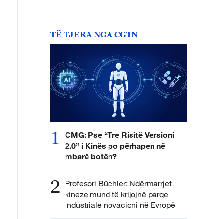
TË TJERA NGA CGTN
1
CMG: Pse “Tre Risitë Versioni
2.0” i Kinës po përhapen në
mbarë botën?
2
Profesori Büchler: Ndërmarrjet
kineze mund të krijojnë parqe
industriale novacioni në Evropë