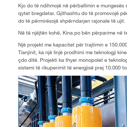
Kjo do të ndihmojë në përballimin e mungesës s
qytet bregdetar. Gjithashtu do të promovojë përd
do të përmirësojë shpërndarjen rajonale të ujit.
Në të njëjtën kohë, Kina po bën përparime në te
Një projekt me kapacitet për trajtimin e 150.0
Tianjinit, ka një linjë prodhimi me teknologji k
çdo ditë. Projekti ka thyer monopolet e teknolog
sistemi të rikuperimit të energjisë prej 10.000 t