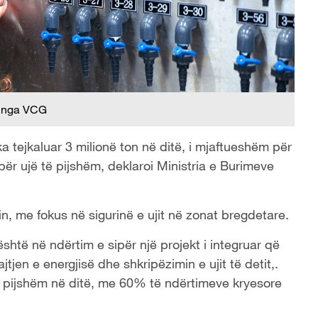
 nga VCG
 ka tejkaluar 3 milionë ton në ditë, i mjaftueshëm për
ër ujë të pijshëm, deklaroi Ministria e Burimeve
in, me fokus në sigurinë e ujit në zonat bregdetare.
htë në ndërtim e sipër një projekt i integruar që
tjen e energjisë dhe shkripëzimin e ujit të detit,.
të pijshëm në ditë, me 60% të ndërtimeve kryesore