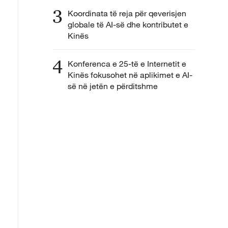
3
Koordinata të reja për qeverisjen
globale të AI-së dhe kontributet e
Kinës
4
Konferenca e 25-të e Internetit e
Kinës fokusohet në aplikimet e AI-
së në jetën e përditshme