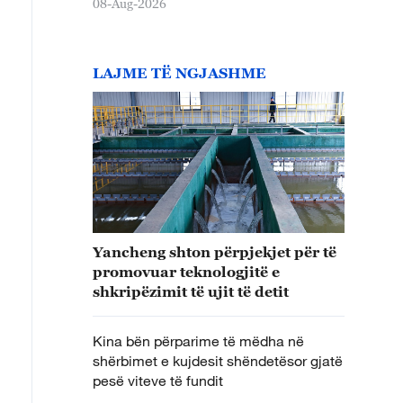
08-Aug-2026
LAJME TË NGJASHME
Yancheng shton përpjekjet për të
promovuar teknologjitë e
shkripëzimit të ujit të detit
Kina bën përparime të mëdha në
shërbimet e kujdesit shëndetësor gjatë
pesë viteve të fundit