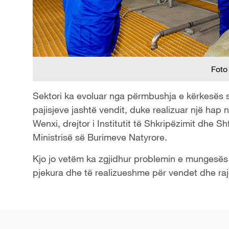
Foto
Sektori ka evoluar nga përmbushja e kërkesës 
pajisjeve jashtë vendit, duke realizuar një hap 
Wenxi, drejtor i Institutit të Shkripëzimit dhe S
Ministrisë së Burimeve Natyrore.
Kjo jo vetëm ka zgjidhur problemin e mungesës s
pjekura dhe të realizueshme për vendet dhe ra