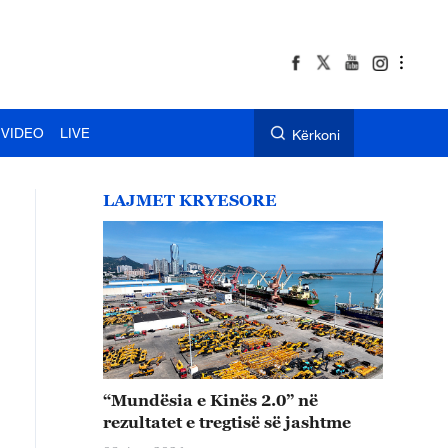
VIDEO
LIVE
Kërkoni
LAJMET KRYESORE
“Mundësia e Kinës 2.0” në
rezultatet e tregtisë së jashtme