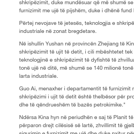
shkripëzimit, duke mundësuar që më shumë se 30 
furnizimit me ujë të pijshëm, duke i dhënë fund 
Përtej nevojave të jetesës, teknologjia e shkrip
industriale në zonat bregdetare.
Në ishullin Yushan në provincën Zhejiang të Ki
shkripëzimit të ujit të detit, i cili mbështetet 
teknologjinë e shkripëzimit të dyfishtë të zhvill
tonë ujë në ditë, më shumë se 140 milionë tonë 
larta industriale.
Guo Ai, menaxher i departamentit të furnizimit 
shkripëzimi i ujit të detit është thelbësor për p
dhe të qëndrueshëm të bazës petrokimike."
Ndërsa Kina hyn në periudhën e saj të Planit të
përparon drejt cilësisë së lartë, zhvillimit të 
sigurimin e furnizimit me ujë dhe duke nxitur p