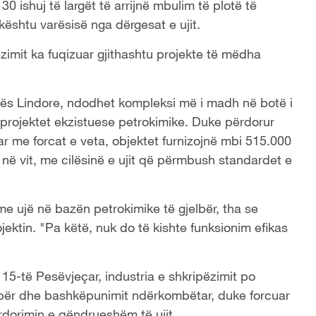
ishuj të largët të arrijnë mbulim të plotë të
kështu varësisë nga dërgesat e ujit.
ëzimit ka fuqizuar gjithashtu projekte të mëdha
nës Lindore, ndodhet kompleksi më i madh në botë i
tek projektet ekzistuese petrokimike. Duke përdorur
uar me forcat e veta, objektet furnizojnë mbi 515.000
në vit, me cilësinë e ujit që përmbush standardet e
me ujë në bazën petrokimike të gjelbër, tha se
rojektin. "Pa këtë, nuk do të kishte funksionim efikas
 15-të Pesëvjeçar, industria e shkripëzimit po
gjelbër dhe bashkëpunimit ndërkombëtar, duke forcuar
ërdorimin e qëndrueshëm të ujit.