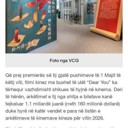
Foto nga VCG
Që prej premierës së tij gjatë pushimeve të 1 Majit të
këtij viti, filmi kinez me buxhet të ulët “Dear You” ka
tërhequr vazhdimisht shikues të hyjnë në kinema. Deri
të hënën, arkëtimet e tij nga shitja e biletave kanë
tejkaluar 1.1 miliardë juanë (rreth 160 milionë dollarë)
duke hyrë në katër vendet e para në listën e
arkëtimeve të kinemave kineze për vitin 2026.