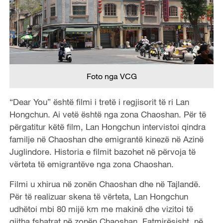
Foto nga VCG
“Dear You” është filmi i tretë i regjisorit të ri Lan
Hongchun. Ai vetë është nga zona Chaoshan. Për të
përgatitur këtë film, Lan Hongchun intervistoi qindra
familje në Chaoshan dhe emigrantë kinezë në Azinë
Juglindore. Historia e filmit bazohet në përvoja të
vërteta të emigrantëve nga zona Chaoshan.
Filmi u xhirua në zonën Chaoshan dhe në Tajlandë.
Për të realizuar skena të vërteta, Lan Hongchun
udhëtoi mbi 80 mijë km me makinë dhe vizitoi të
gjitha fshatrat në zonën Chaoshan. Fatmirësisht, në