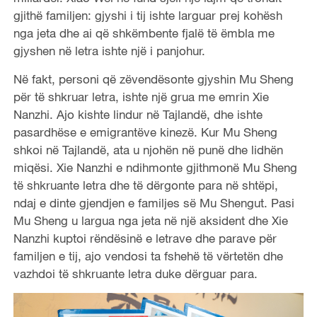
gjithë familjen: gjyshi i tij ishte larguar prej kohësh
nga jeta dhe ai që shkëmbente fjalë të ëmbla me
gjyshen në letra ishte një i panjohur.
Në fakt, personi që zëvendësonte gjyshin Mu Sheng
për të shkruar letra, ishte një grua me emrin Xie
Nanzhi. Ajo kishte lindur në Tajlandë, dhe ishte
pasardhëse e emigrantëve kinezë. Kur Mu Sheng
shkoi në Tajlandë, ata u njohën në punë dhe lidhën
miqësi. Xie Nanzhi e ndihmonte gjithmonë Mu Sheng
të shkruante letra dhe të dërgonte para në shtëpi,
ndaj e dinte gjendjen e familjes së Mu Shengut. Pasi
Mu Sheng u largua nga jeta në një aksident dhe Xie
Nanzhi kuptoi rëndësinë e letrave dhe parave për
familjen e tij, ajo vendosi ta fshehë të vërtetën dhe
vazhdoi të shkruante letra duke dërguar para.