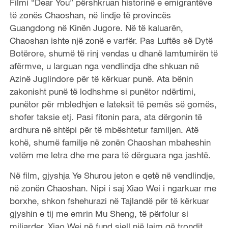
Filmi “Dear You” përshkruan historinë e emigrantëve
të zonës Chaoshan, në lindje të provincës
Guangdong në Kinën Jugore. Në të kaluarën,
Chaoshan ishte një zonë e varfër. Pas Luftës së Dytë
Botërore, shumë të rinj vendas u dhanë lamtumirën të
afërmve, u larguan nga vendlindja dhe shkuan në
Azinë Juglindore për të kërkuar punë. Ata bënin
zakonisht punë të lodhshme si punëtor ndërtimi,
punëtor për mbledhjen e lateksit të pemës së gomës,
shofer taksie etj. Pasi fitonin para, ata dërgonin të
ardhura në shtëpi për të mbështetur familjen. Atë
kohë, shumë familje në zonën Chaoshan mbaheshin
vetëm me letra dhe me para të dërguara nga jashtë.
Në film, gjyshja Ye Shurou jeton e qetë në vendlindje,
në zonën Chaoshan. Nipi i saj Xiao Wei i ngarkuar me
borxhe, shkon fshehurazi në Tajlandë për të kërkuar
gjyshin e tij me emrin Mu Sheng, të përfolur si
miliarder. Xiao Wei në fund sjell një lajm që trondit