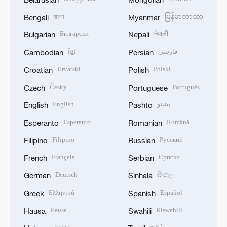
বাংলা
မြန်မာဘာသာ
Bengali
Myanmar
Български
नेपाली
Bulgarian
Nepali
ខ្មែរ
فارسی
Cambodian
Persian
Hrvatski
Polski
Croatian
Polish
Český
Português
Czech
Portuguese
English
پښتو
English
Pashto
Esperanto
Română
Esperanto
Romanian
Filipino
Русский
Filipino
Russian
Français
Српски
French
Serbian
Deutsch
සිංහල
German
Sinhala
Ελληνικά
Español
Greek
Spanish
Hausa
Kiswahili
Hausa
Swahili