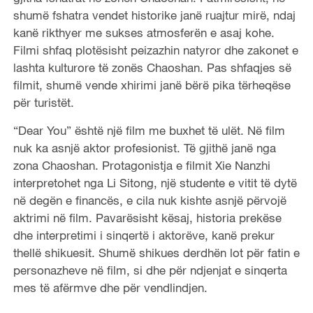
shumë fshatra vendet historike janë ruajtur mirë, ndaj
kanë rikthyer me sukses atmosferën e asaj kohe.
Filmi shfaq plotësisht peizazhin natyror dhe zakonet e
lashta kulturore të zonës Chaoshan. Pas shfaqjes së
filmit, shumë vende xhirimi janë bërë pika tërheqëse
për turistët.
“Dear You” është një film me buxhet të ulët. Në film
nuk ka asnjë aktor profesionist. Të gjithë janë nga
zona Chaoshan. Protagonistja e filmit Xie Nanzhi
interpretohet nga Li Sitong, një studente e vitit të dytë
në degën e financës, e cila nuk kishte asnjë përvojë
aktrimi në film. Pavarësisht kësaj, historia prekëse
dhe interpretimi i sinqertë i aktorëve, kanë prekur
thellë shikuesit. Shumë shikues derdhën lot për fatin e
personazheve në film, si dhe për ndjenjat e sinqerta
mes të afërmve dhe për vendlindjen.