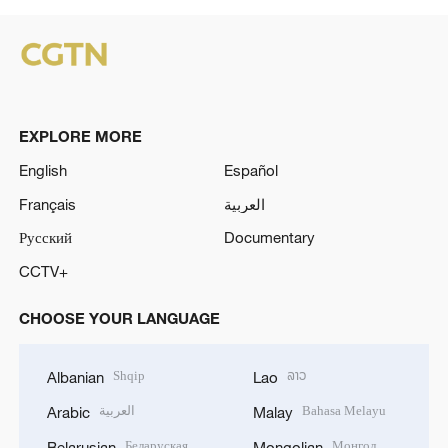
EXPLORE MORE
English
Español
Français
العربية
Русский
Documentary
CCTV+
CHOOSE YOUR LANGUAGE
Shqip
ລາວ
Albanian
Lao
العربية
Bahasa Melayu
Arabic
Malay
Беларуская
Монгол
Belarusian
Mongolian