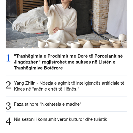
1
"Trashëgimia e Prodhimit me Dorë të Porcelanit në
Jingdezhen" regjistrohet me sukses në Listën e
Trashëgimive Botërore
2
Yang Zhilin - Ndezja e agimit të inteligjencës artificiale të
Kinës në "anën e errët të Hënës."
3
Faza stinore "Nxehtësia e madhe"
4
Nis sezoni i konsumit veror kulturor dhe turistik