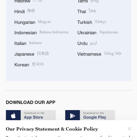
עברית
தமிழ்
Hebrew
Tamil
हिन्दी
ไทย
Hindi
Thai
Magyar
Türkçe
Hungarian
Turkish
Bahasa Indonesia
Українська
Indonesian
Ukrainian
Italiano
اردو
Italian
Urdu
日本語
Tiếng Việt
Japanese
Vietnamese
한국어
Korean
DOWNLOAD OUR APP
Our Privacy Statement & Cookie Policy