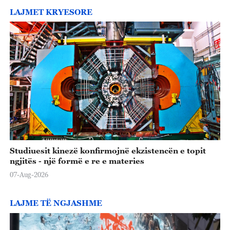
LAJMET KRYESORE
Studiuesit kinezë konfirmojnë ekzistencën e topit
ngjitës - një formë e re e materies
07-Aug-2026
LAJME TË NGJASHME