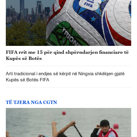
FIFA rrit me 15 për qind shpërndarjen financiare të
Kupës së Botës
Arti tradicional i endjes së kërpit në Ningxia shkëlqen gjatë
Kupës së Botës FIFA
TË TJERA NGA CGTN