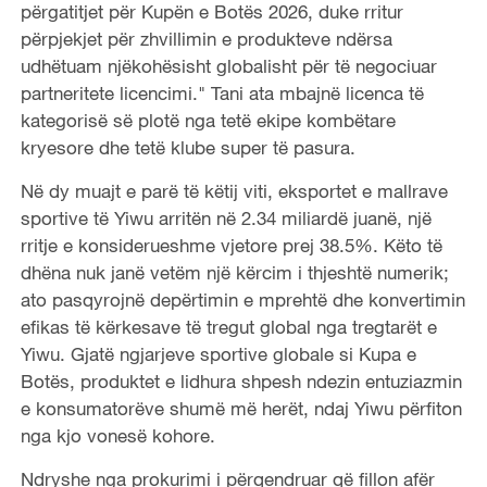
përgatitjet për Kupën e Botës 2026, duke rritur
përpjekjet për zhvillimin e produkteve ndërsa
udhëtuam njëkohësisht globalisht për të negociuar
partneritete licencimi." Tani ata mbajnë licenca të
kategorisë së plotë nga tetë ekipe kombëtare
kryesore dhe tetë klube super të pasura.
Në dy muajt e parë të këtij viti, eksportet e mallrave
sportive të Yiwu arritën në 2.34 miliardë juanë, një
rritje e konsiderueshme vjetore prej 38.5%. Këto të
dhëna nuk janë vetëm një kërcim i thjeshtë numerik;
ato pasqyrojnë depërtimin e mprehtë dhe konvertimin
efikas të kërkesave të tregut global nga tregtarët e
Yiwu. Gjatë ngjarjeve sportive globale si Kupa e
Botës, produktet e lidhura shpesh ndezin entuziazmin
e konsumatorëve shumë më herët, ndaj Yiwu përfiton
nga kjo vonesë kohore.
Ndryshe nga prokurimi i përqendruar që fillon afër