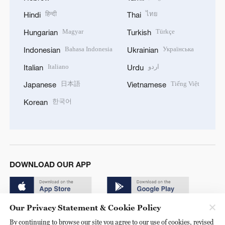
हिन्दी
ไทย
Hindi
Thai
Magyar
Türkçe
Hungarian
Turkish
Bahasa Indonesia
Українська
Indonesian
Ukrainian
Italiano
اردو
Italian
Urdu
日本語
Tiếng Việt
Japanese
Vietnamese
한국어
Korean
DOWNLOAD OUR APP
Our Privacy Statement & Cookie Policy
By continuing to browse our site you agree to our use of cookies, revised