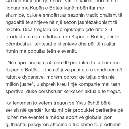
Që nga maji dhe qershori i vitit të kaluar, porositë e
lidhura me Kupën e Botës kanë mbërritur me
shumicë, duke e shndërruar sezonin tradicionalisht të
ngadaltë të shitjeve në një sezon jashtëzakonisht të
nxehtë. Disa tregtarë po projektojnë çdo ditë 2-3
produkte të reja të lidhura me Kupën e Botës, për të
përmbushur kërkesat e klientëve dhe për të ruajtur
ritmin me popullaritetin e eventit.
"Ne sapo lançuam 50 ose 60 produkte të lidhura me
Kupën e Botës... dhe një javë pasi ato u vendosën në
raftet e dyqaneve, morëm porosi që tejkalonin një
milion juanë", u shpreh kreu i një kompanie mallrash
sportive, duke përshkruar kërkesën aktuale të tregut.
Ky fenomen jo vetëm tregon se Yiwu është bërë
sërish një qendër furnizimi për produktet periferike që
lidhen me eventet e mëdha sportive globale, por
gjithashtu pasqyron aftësinë e fuqishme të prodhimit