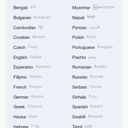
বাংলা
မြန်မာဘာသာ
Bengali
Myanmar
Български
नेपाली
Bulgarian
Nepali
ខ្មែរ
فارسی
Cambodian
Persian
Hrvatski
Polski
Croatian
Polish
Český
Português
Czech
Portuguese
English
پښتو
English
Pashto
Esperanto
Română
Esperanto
Romanian
Filipino
Русский
Filipino
Russian
Français
Српски
French
Serbian
Deutsch
සිංහල
German
Sinhala
Ελληνικά
Español
Greek
Spanish
Hausa
Kiswahili
Hausa
Swahili
עברית
தமிழ்
Hebrew
Tamil