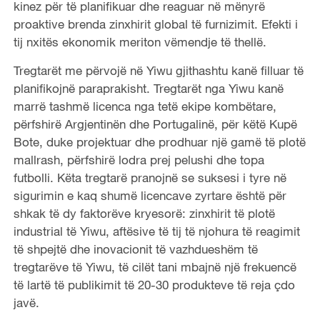
kinez për të planifikuar dhe reaguar në mënyrë
proaktive brenda zinxhirit global të furnizimit. Efekti i
tij nxitës ekonomik meriton vëmendje të thellë.
Tregtarët me përvojë në Yiwu gjithashtu kanë filluar të
planifikojnë paraprakisht. Tregtarët nga Yiwu kanë
marrë tashmë licenca nga tetë ekipe kombëtare,
përfshirë Argjentinën dhe Portugalinë, për këtë Kupë
Bote, duke projektuar dhe prodhuar një gamë të plotë
mallrash, përfshirë lodra prej pelushi dhe topa
futbolli. Këta tregtarë pranojnë se suksesi i tyre në
sigurimin e kaq shumë licencave zyrtare është për
shkak të dy faktorëve kryesorë: zinxhirit të plotë
industrial të Yiwu, aftësive të tij të njohura të reagimit
të shpejtë dhe inovacionit të vazhdueshëm të
tregtarëve të Yiwu, të cilët tani mbajnë një frekuencë
të lartë të publikimit të 20-30 produkteve të reja çdo
javë.