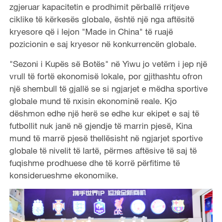
zgjeruar kapacitetin e prodhimit përballë rritjeve
ciklike të kërkesës globale, është një nga aftësitë
kryesore që i lejon "Made in China" të ruajë
pozicionin e saj kryesor në konkurrencën globale.
"Sezoni i Kupës së Botës" në Yiwu jo vetëm i jep një
vrull të fortë ekonomisë lokale, por gjithashtu ofron
një shembull të gjallë se si ngjarjet e mëdha sportive
globale mund të nxisin ekonominë reale. Kjo
dëshmon edhe një herë se edhe kur ekipet e saj të
futbollit nuk janë në gjendje të marrin pjesë, Kina
mund të marrë pjesë thellësisht në ngjarjet sportive
globale të nivelit të lartë, përmes aftësive të saj të
fuqishme prodhuese dhe të korrë përfitime të
konsiderueshme ekonomike.