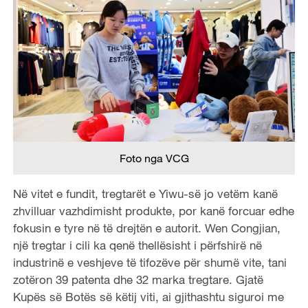
Foto nga VCG
Në vitet e fundit, tregtarët e Yiwu-së jo vetëm kanë
zhvilluar vazhdimisht produkte, por kanë forcuar edhe
fokusin e tyre në të drejtën e autorit. Wen Congjian,
një tregtar i cili ka qenë thellësisht i përfshirë në
industrinë e veshjeve të tifozëve për shumë vite, tani
zotëron 39 patenta dhe 32 marka tregtare. Gjatë
Kupës së Botës së këtij viti, ai gjithashtu siguroi me