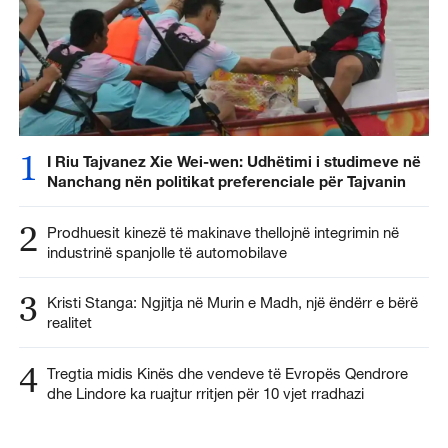
1
I Riu Tajvanez Xie Wei-wen: Udhëtimi i studimeve në
Nanchang nën politikat preferenciale për Tajvanin
2
Prodhuesit kinezë të makinave thellojnë integrimin në
industrinë spanjolle të automobilave
3
Kristi Stanga: Ngjitja në Murin e Madh, një ëndërr e bërë
realitet
4
Tregtia midis Kinës dhe vendeve të Evropës Qendrore
dhe Lindore ka ruajtur rritjen për 10 vjet rradhazi