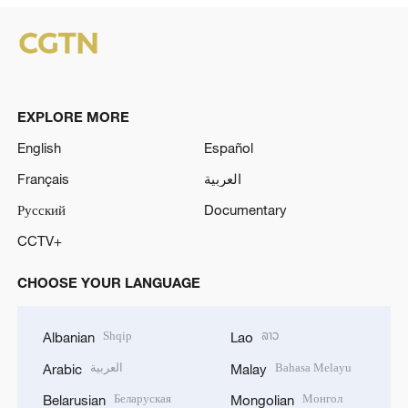
EXPLORE MORE
English
Español
Français
العربية
Русский
Documentary
CCTV+
CHOOSE YOUR LANGUAGE
Shqip
ລາວ
Albanian
Lao
العربية
Bahasa Melayu
Arabic
Malay
Беларуская
Монгол
Belarusian
Mongolian