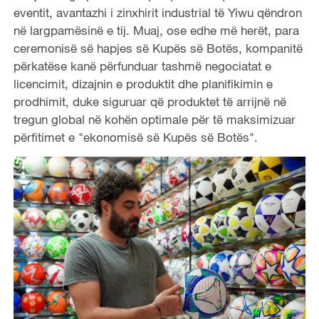
eventit, avantazhi i zinxhirit industrial të Yiwu qëndron
në largpamësinë e tij. Muaj, ose edhe më herët, para
ceremonisë së hapjes së Kupës së Botës, kompanitë
përkatëse kanë përfunduar tashmë negociatat e
licencimit, dizajnin e produktit dhe planifikimin e
prodhimit, duke siguruar që produktet të arrijnë në
tregun global në kohën optimale për të maksimizuar
përfitimet e "ekonomisë së Kupës së Botës".