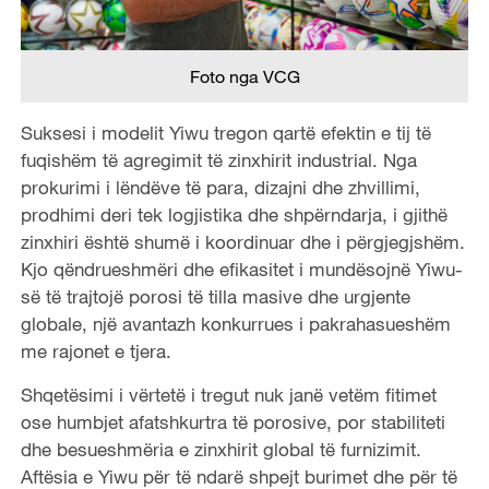
Foto nga VCG
Suksesi i modelit Yiwu tregon qartë efektin e tij të
fuqishëm të agregimit të zinxhirit industrial. Nga
prokurimi i lëndëve të para, dizajni dhe zhvillimi,
prodhimi deri tek logjistika dhe shpërndarja, i gjithë
zinxhiri është shumë i koordinuar dhe i përgjegjshëm.
Kjo qëndrueshmëri dhe efikasitet i mundësojnë Yiwu-
së të trajtojë porosi të tilla masive dhe urgjente
globale, një avantazh konkurrues i pakrahasueshëm
me rajonet e tjera.
Shqetësimi i vërtetë i tregut nuk janë vetëm fitimet
ose humbjet afatshkurtra të porosive, por stabiliteti
dhe besueshmëria e zinxhirit global të furnizimit.
Aftësia e Yiwu për të ndarë shpejt burimet dhe për të