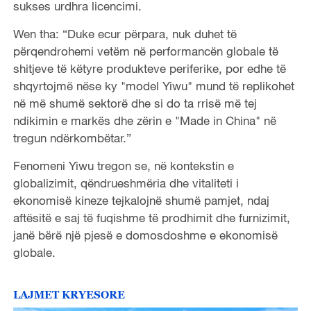
sukses urdhra licencimi.
Wen tha: “Duke ecur përpara, nuk duhet të
përqendrohemi vetëm në performancën globale të
shitjeve të këtyre produkteve periferike, por edhe të
shqyrtojmë nëse ky "model Yiwu" mund të replikohet
në më shumë sektorë dhe si do ta rrisë më tej
ndikimin e markës dhe zërin e "Made in China" në
tregun ndërkombëtar.”
Fenomeni Yiwu tregon se, në kontekstin e
globalizimit, qëndrueshmëria dhe vitaliteti i
ekonomisë kineze tejkalojnë shumë pamjet, ndaj
aftësitë e saj të fuqishme të prodhimit dhe furnizimit,
janë bërë një pjesë e domosdoshme e ekonomisë
globale.
LAJMET KRYESORE