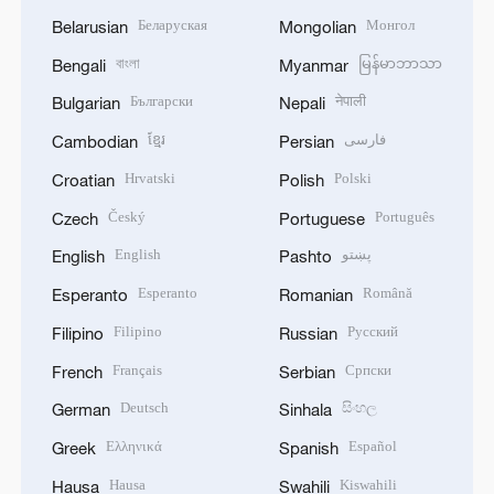
Беларуская
Монгол
Belarusian
Mongolian
বাংলা
မြန်မာဘာသာ
Bengali
Myanmar
Български
नेपाली
Bulgarian
Nepali
ខ្មែរ
فارسی
Cambodian
Persian
Hrvatski
Polski
Croatian
Polish
Český
Português
Czech
Portuguese
English
پښتو
English
Pashto
Esperanto
Română
Esperanto
Romanian
Filipino
Русский
Filipino
Russian
Français
Српски
French
Serbian
Deutsch
සිංහල
German
Sinhala
Ελληνικά
Español
Greek
Spanish
Hausa
Kiswahili
Hausa
Swahili