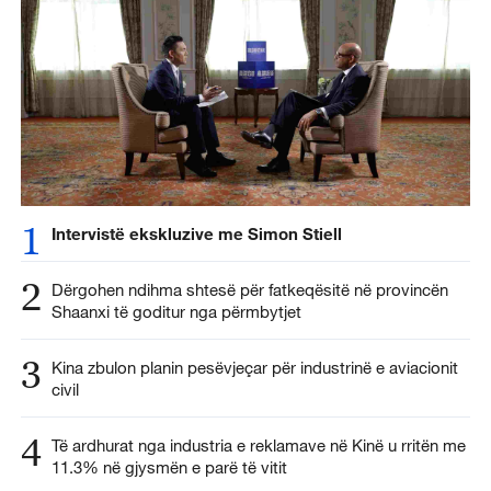
1
Intervistë ekskluzive me Simon Stiell
2
Dërgohen ndihma shtesë për fatkeqësitë në provincën
Shaanxi të goditur nga përmbytjet
3
Kina zbulon planin pesëvjeçar për industrinë e aviacionit
civil
4
Të ardhurat nga industria e reklamave në Kinë u rritën me
11.3% në gjysmën e parë të vitit