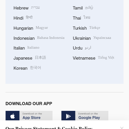
עברית
தமிழ்
Hebrew
Tamil
हिन्दी
ไทย
Hindi
Thai
Magyar
Türkçe
Hungarian
Turkish
Bahasa Indonesia
Українська
Indonesian
Ukrainian
Italiano
اردو
Italian
Urdu
日本語
Tiếng Việt
Japanese
Vietnamese
한국어
Korean
DOWNLOAD OUR APP
Our Privacy Statement & Cookie Policy