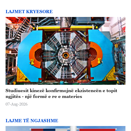
LAJMET KRYESORE
Studiuesit kinezë konfirmojnë ekzistencën e topit
ngjitës - një formë e re e materies
07-Aug-2026
LAJME TË NGJASHME