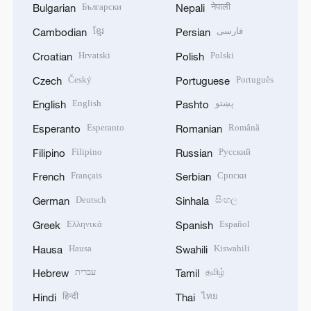
Български
नेपाली
Bulgarian
Nepali
ខ្មែរ
فارسی
Cambodian
Persian
Hrvatski
Polski
Croatian
Polish
Český
Português
Czech
Portuguese
English
پښتو
English
Pashto
Esperanto
Română
Esperanto
Romanian
Filipino
Русский
Filipino
Russian
Français
Српски
French
Serbian
Deutsch
සිංහල
German
Sinhala
Ελληνικά
Español
Greek
Spanish
Hausa
Kiswahili
Hausa
Swahili
עברית
தமிழ்
Hebrew
Tamil
हिन्दी
ไทย
Hindi
Thai