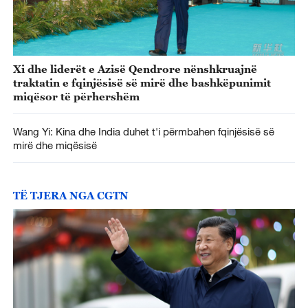
Xi dhe liderët e Azisë Qendrore nënshkruajnë
traktatin e fqinjësisë së mirë dhe bashkëpunimit
miqësor të përhershëm
Wang Yi: Kina dhe India duhet t'i përmbahen fqinjësisë së
mirë dhe miqësisë
TË TJERA NGA CGTN