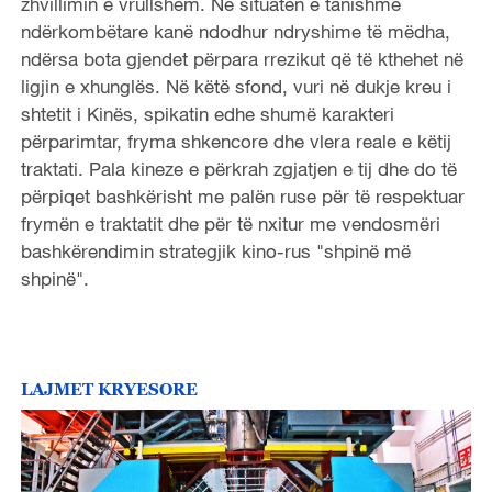
zhvillimin e vrullshëm. Në situatën e tanishme
e
ndërkombëtare kanë ndodhur ndryshime të mëdha,
ndërsa bota gjendet përpara rrezikut që të kthehet në
o
ligjin e xhunglës. Në këtë sfond, vuri në dukje kreu i
shtetit i Kinës, spikatin edhe shumë karakteri
përparimtar, fryma shkencore dhe vlera reale e këtij
traktati. Pala kineze e përkrah zgjatjen e tij dhe do të
përpiqet bashkërisht me palën ruse për të respektuar
frymën e traktatit dhe për të nxitur me vendosmëri
bashkërendimin strategjik kino-rus "shpinë më
shpinë".
LAJMET KRYESORE