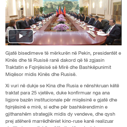
P
Gjatë bisedimeve të mërkurën në Pekin, presidentët e
l
Kinës dhe të Rusisë ranë dakord që të zgjasin
a
Traktatin e Fqinjësisë së Mirë dhe Bashkëpunimit
Miqësor midis Kinës dhe Rusisë.
y
Xi vuri në dukje se Kina dhe Rusia e nënshkruan këtë
V
traktat para 25 vjetëve, duke konfirmuar nga ana
ligjore bazën institucionale për miqësinë e gjatë dhe
i
fqinjësinë e mirë, si edhe për bashkërendimin e
gjithanshëm strategjik midis dy vendeve, dhe qysh
d
prej atëherë marrëdhëniet kino-ruse kanë realizuar