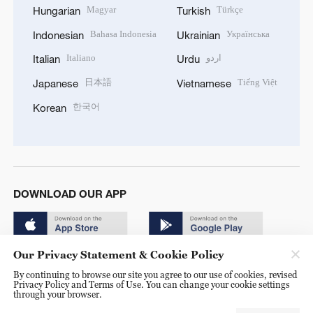
Magyar
Türkçe
Hungarian
Turkish
Bahasa Indonesia
Українська
Indonesian
Ukrainian
Italiano
اردو
Italian
Urdu
日本語
Tiếng Việt
Japanese
Vietnamese
한국어
Korean
DOWNLOAD OUR APP
Our Privacy Statement & Cookie Policy
By continuing to browse our site you agree to our use of cookies, revised
Privacy Policy and Terms of Use. You can change your cookie settings
through your browser.
© China Radio International.CRI. All Rights Reserved. 16A