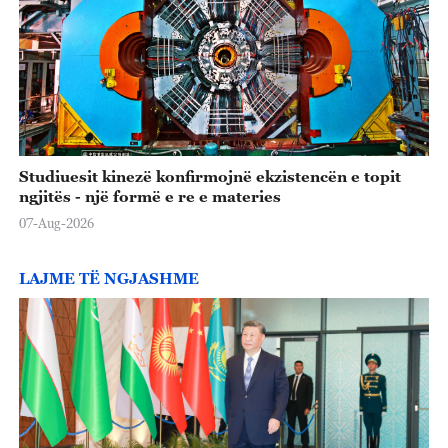
Studiuesit kinezë konfirmojnë ekzistencën e topit
ngjitës - një formë e re e materies
07-Aug-2026
LAJME TË NGJASHME