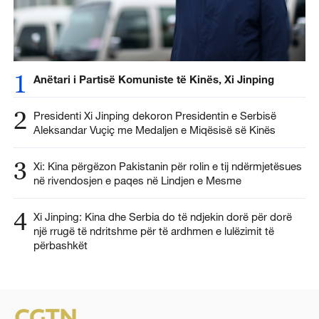
1
Anëtari i Partisë Komuniste të Kinës, Xi Jinping
2
Presidenti Xi Jinping dekoron Presidentin e Serbisë
Aleksandar Vuçiç me Medaljen e Miqësisë së Kinës
3
Xi: Kina përgëzon Pakistanin për rolin e tij ndërmjetësues
në rivendosjen e paqes në Lindjen e Mesme
4
Xi Jinping: Kina dhe Serbia do të ndjekin dorë për dorë
një rrugë të ndritshme për të ardhmen e lulëzimit të
përbashkët