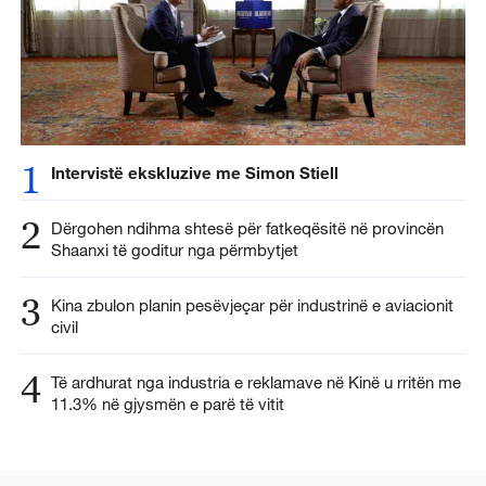
1
Intervistë ekskluzive me Simon Stiell
2
Dërgohen ndihma shtesë për fatkeqësitë në provincën
Shaanxi të goditur nga përmbytjet
3
Kina zbulon planin pesëvjeçar për industrinë e aviacionit
civil
4
Të ardhurat nga industria e reklamave në Kinë u rritën me
11.3% në gjysmën e parë të vitit