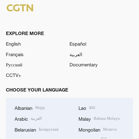
EXPLORE MORE
English
Español
Français
العربية
Русский
Documentary
CCTV+
CHOOSE YOUR LANGUAGE
Shqip
ລາວ
Albanian
Lao
العربية
Bahasa Melayu
Arabic
Malay
Беларуская
Монгол
Belarusian
Mongolian