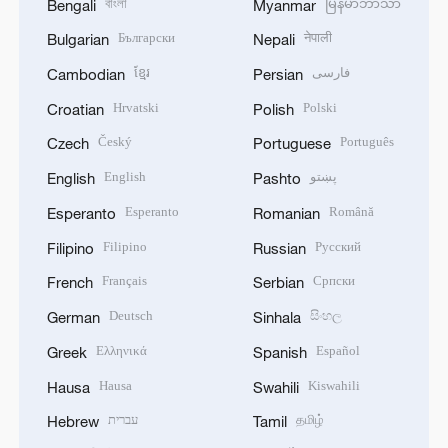
বাংলা
မြန်မာဘာသာ
Bengali
Myanmar
Български
नेपाली
Bulgarian
Nepali
ខ្មែរ
فارسی
Cambodian
Persian
Hrvatski
Polski
Croatian
Polish
Český
Português
Czech
Portuguese
English
پښتو
English
Pashto
Esperanto
Română
Esperanto
Romanian
Filipino
Русский
Filipino
Russian
Français
Српски
French
Serbian
Deutsch
සිංහල
German
Sinhala
Ελληνικά
Español
Greek
Spanish
Hausa
Kiswahili
Hausa
Swahili
עברית
தமிழ்
Hebrew
Tamil