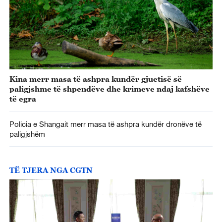
Kina merr masa të ashpra kundër gjuetisë së
paligjshme të shpendëve dhe krimeve ndaj kafshëve
të egra
Policia e Shangait merr masa të ashpra kundër dronëve të
paligjshëm
TË TJERA NGA CGTN