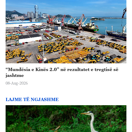
“Mundësia e Kinës 2.0” në rezultatet e tregtisë së
jashtme
08-Aug-2026
LAJME TË NGJASHME