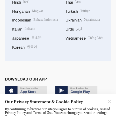
हिन्दी
ไทย
Hindi
Thai
Magyar
Türkçe
Hungarian
Turkish
Bahasa Indonesia
Українська
Indonesian
Ukrainian
Italiano
اردو
Italian
Urdu
日本語
Tiếng Việt
Japanese
Vietnamese
한국어
Korean
DOWNLOAD OUR APP
Our Privacy Statement & Cookie Policy
By continuing to browse our site you agree to our use of cookies, revised
Privacy Policy and Terms of Use. You can change your cookie settings