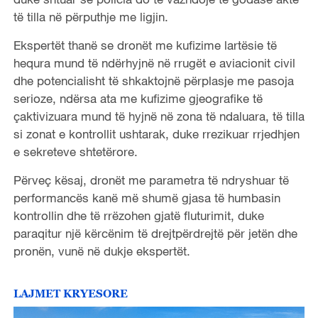
të tilla në përputhje me ligjin.
Ekspertët thanë se dronët me kufizime lartësie të
hequra mund të ndërhyjnë në rrugët e aviacionit civil
dhe potencialisht të shkaktojnë përplasje me pasoja
serioze, ndërsa ata me kufizime gjeografike të
çaktivizuara mund të hyjnë në zona të ndaluara, të tilla
si zonat e kontrollit ushtarak, duke rrezikuar rrjedhjen
e sekreteve shtetërore.
Përveç kësaj, dronët me parametra të ndryshuar të
performancës kanë më shumë gjasa të humbasin
kontrollin dhe të rrëzohen gjatë fluturimit, duke
paraqitur një kërcënim të drejtpërdrejtë për jetën dhe
pronën, vunë në dukje ekspertët.
LAJMET KRYESORE