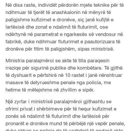
Në disa raste, individët përdorën mjete teknike për të
ndihmuar të tjerët të anashkalonin në mënyrë të
paligjshme kufizimet e dronëve, siç janë kufijtë e
lartësisë dhe zonat e ndalimit të fluturimit, ose
ndërhynë në parametrat e ngarkesës së vendosur në
fabrikë, duke ndihmuar fluturimet e paautorizuara të
dronëve për fitim të paligjshëm, sipas ministrisë.
Ministria paralajmëroi se akte të tilla paraqesin
rreziqe për sigurinë publike dhe kombëtare. Të gjithë
të dyshuarit e përfshirë në 10 rastet i janë nënshtruar
masave të detyrueshme penale nga policia, me
hetime të mëtejshme në zhvillim e sipër.
Një zyrtar i ministrisë paralajmëroi gjithashtu se
ofrimi privat i shërbimeve për të hequr kufizimet e
zonës së ndalimit të fluturimit dhe lartësisë për
pronarët e dronëve mund të përbëjë një vepër penale,
duke shtuar se policia do të vazhdojë të godasë akte