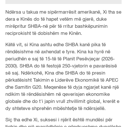
Ndërsa u takua me sipërmarrësit amerikanë, Xi tha se
dera e Kinës do të hapet vetëm më gjerë, duke
mirëpritur SHBA-në për të rritur bashkëpunimin
reciprokisht të dobishëm me Kinën.
Këtë vit, si Kina ashtu edhe SHBA kanë pika të
rëndësishme në axhendat e tyre. Kina ka hyrë në
periudhën e saj të 15-të të Planit Pesëvjeçar (2026-
2030). SHBA do të festojë 250-vjetorin e pavarësisë
së saj. Ndërkohë, Kina dhe SHBA do të presin
përkatësisht Takimin e Liderëve Ekonomikë të APEC
dhe Samitin G20. Meqenëse të dyja ngjarjet kanë një
ndikim të rëndësishëm në qeverisjen ekonomike
globale dhe do t'i japin vrull zhvillimit global, krerët e
dy shteteve shprehën mbështetje të ndërsjellë.
Siç tha edhe Xi, suksesi i njërit është mundësi për
tjetrin dhe një marrëdhënie e qëndrueshme dypalëshe