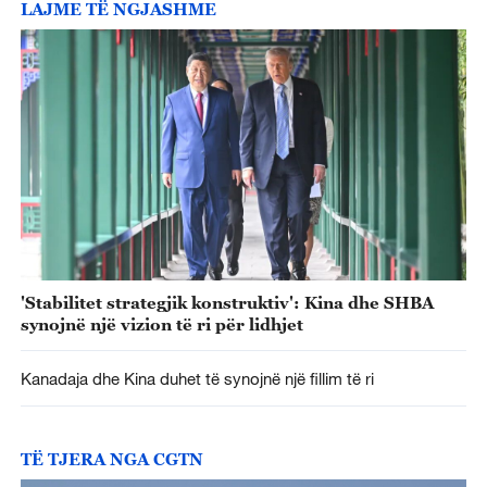
LAJME TË NGJASHME
'Stabilitet strategjik konstruktiv': Kina dhe SHBA
synojnë një vizion të ri për lidhjet
Kanadaja dhe Kina duhet të synojnë një fillim të ri
TË TJERA NGA CGTN