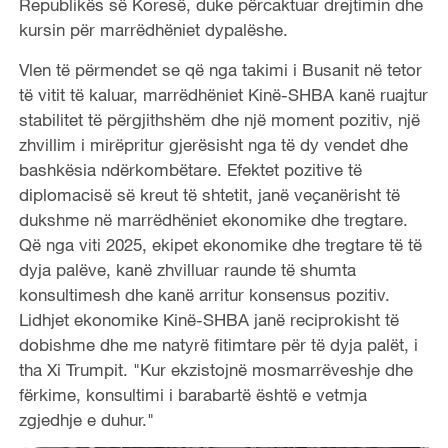
Republikës së Koresë, duke përcaktuar drejtimin dhe
kursin për marrëdhëniet dypalëshe.
Vlen të përmendet se që nga takimi i Busanit në tetor
të vitit të kaluar, marrëdhëniet Kinë-SHBA kanë ruajtur
stabilitet të përgjithshëm dhe një moment pozitiv, një
zhvillim i mirëpritur gjerësisht nga të dy vendet dhe
bashkësia ndërkombëtare. Efektet pozitive të
diplomacisë së kreut të shtetit, janë veçanërisht të
dukshme në marrëdhëniet ekonomike dhe tregtare.
Që nga viti 2025, ekipet ekonomike dhe tregtare të të
dyja palëve, kanë zhvilluar raunde të shumta
konsultimesh dhe kanë arritur konsensus pozitiv.
Lidhjet ekonomike Kinë-SHBA janë reciprokisht të
dobishme dhe me natyrë fitimtare për të dyja palët, i
tha Xi Trumpit. "Kur ekzistojnë mosmarrëveshje dhe
fërkime, konsultimi i barabartë është e vetmja
zgjedhje e duhur."