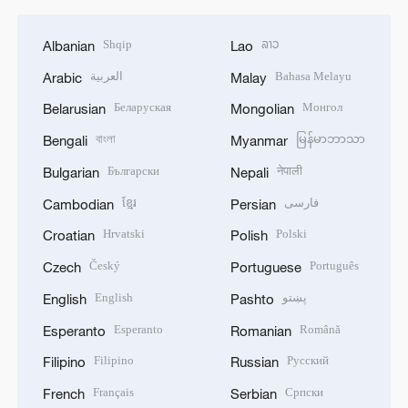
Shqip
ລາວ
Albanian
Lao
العربية
Bahasa Melayu
Arabic
Malay
Беларуская
Монгол
Belarusian
Mongolian
বাংলা
မြန်မာဘာသာ
Bengali
Myanmar
Български
नेपाली
Bulgarian
Nepali
ខ្មែរ
فارسی
Cambodian
Persian
Hrvatski
Polski
Croatian
Polish
Český
Português
Czech
Portuguese
English
پښتو
English
Pashto
Esperanto
Română
Esperanto
Romanian
Filipino
Русский
Filipino
Russian
Français
Српски
French
Serbian