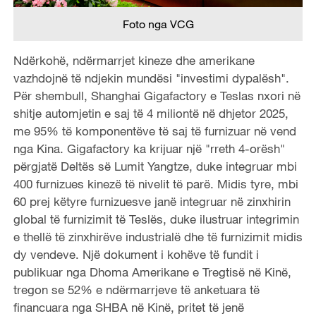
Foto nga VCG
Ndërkohë, ndërmarrjet kineze dhe amerikane
vazhdojnë të ndjekin mundësi "investimi dypalësh".
Për shembull, Shanghai Gigafactory e Teslas nxori në
shitje automjetin e saj të 4 miliontë në dhjetor 2025,
me 95% të komponentëve të saj të furnizuar në vend
nga Kina. Gigafactory ka krijuar një "rreth 4-orësh"
përgjatë Deltës së Lumit Yangtze, duke integruar mbi
400 furnizues kinezë të nivelit të parë. Midis tyre, mbi
60 prej këtyre furnizuesve janë integruar në zinxhirin
global të furnizimit të Teslës, duke ilustruar integrimin
e thellë të zinxhirëve industrialë dhe të furnizimit midis
dy vendeve. Një dokument i kohëve të fundit i
publikuar nga Dhoma Amerikane e Tregtisë në Kinë,
tregon se 52% e ndërmarrjeve të anketuara të
financuara nga SHBA në Kinë, pritet të jenë