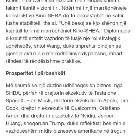
Kinës, i tha CGTN se rezultati më i rëndësishëm i
takimit është vizioni i ri. Ndërtimi i një marrëdhënieje
konstruktive Kinë-SHBA do të përcaktohet në katër
fusha stabiliteti, tha ai. "Unë besoj se kjo shënon një
kapitull të ri në marrëdhëniet Kinë-SHBA." Diplomacia
e kreut të shtetit vazhdon të luajë një rol strategjik
udhëheqës, shtoi Wang, duke shprehur bindjen se
gjendja aktuale e marrëdhënieve dypalëshe, mbart
rëndësi të rëndësishme praktike.
Prosperitet i përbashkët
Më shumë se një duzinë udhëheqësish biznesi nga
SHBA, përfshirë drejtorin ekzekutiv të Tesla dhe
SpaceX, Elon Musk, drejtorin ekzekutiv të Apple, Tim
Cook, drejtorin ekzekutiv të Qualcomm, Cristiano
Amon dhe drejtorin ekzekutiv të Nvidia, Jensen
Huang, shoqëruan Trump, duke reflektuar besimin e
vazhdueshëm midis bizneseve amerikane në tregun