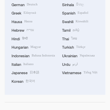
Deutsch
සිංහල
German
Sinhala
Ελληνικά
Español
Greek
Spanish
Hausa
Kiswahili
Hausa
Swahili
עברית
தமிழ்
Hebrew
Tamil
हिन्दी
ไทย
Hindi
Thai
Magyar
Türkçe
Hungarian
Turkish
Bahasa Indonesia
Українська
Indonesian
Ukrainian
Italiano
اردو
Italian
Urdu
日本語
Tiếng Việt
Japanese
Vietnamese
한국어
Korean