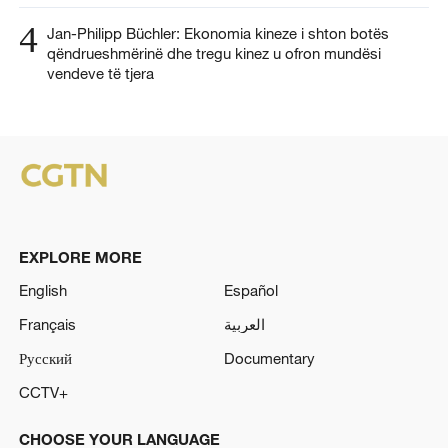
4
Jan-Philipp Büchler: Ekonomia kineze i shton botës
qëndrueshmërinë dhe tregu kinez u ofron mundësi
vendeve të tjera
EXPLORE MORE
English
Español
Français
العربية
Русский
Documentary
CCTV+
CHOOSE YOUR LANGUAGE