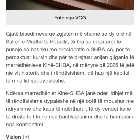
Foto nga VCG
Gjatë bisedimeve që zgjatën më shumë se dy orë në
Sallën e Madhe të Popullit, Xi tha se mezi pret të
punojë së bashku me presidentin e SHBA-së, për të
përcaktuar kursin dhe për të drejtuar anijen gjigante të
marrëdhënieve Kinë-SHBA, në mënyrë që 2026 të jetë
një vit historik dhe i rëndësishëm, që hap një kapitull
të ri në lidhjet dypalëshe.
Ndërsa marrëdhëniet Kinë-SHBA janë ndër lidhjet më
të rëndësishme dypalëshe në një botë të mbushur me
ndryshime dhe kaos të ndërthurur, të dy vendet kanë
të drejtë të fitojnë nga bashkëpunimi dhe të humbasin
nga konfrontimi.
Vizion i ri