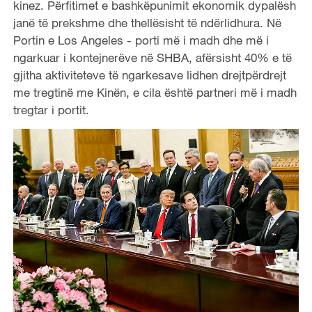
kinez. Përfitimet e bashkëpunimit ekonomik dypalësh
janë të prekshme dhe thellësisht të ndërlidhura. Në
Portin e Los Angeles - porti më i madh dhe më i
ngarkuar i kontejnerëve në SHBA, afërsisht 40% e të
gjitha aktiviteteve të ngarkesave lidhen drejtpërdrejt
me tregtinë me Kinën, e cila është partneri më i madh
tregtar i portit.