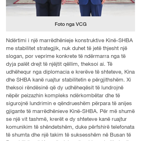
Foto nga VCG
Ndërtimi i një marrëdhënieje konstruktive Kinë-SHBA
me stabilitet strategjik, nuk duhet të jetë thjesht një
slogan, por veprime konkrete të ndërmarra nga të
dyja palët drejt të njëjtit qëllim, theksoi ai. Të
udhëhequr nga diplomacia e krerëve të shteteve, Kina
dhe SHBA kanë ruajtur stabilitetin e përgjithshëm. Xi
theksoi rëndësinë që dy udhëheqësit të lundrojnë
nëpër peizazhin kompleks ndërkombëtar dhe të
sigurojnë lundrimin e qëndrueshëm përpara të anijes
gjigante të marrëdhënieve Kinë-SHBA. Për më shumë
se një vit tashmë, krerët e dy shteteve kanë ruajtur
komunikim të shëndetshëm, duke përfshirë telefonata
të shumta dhe një takim të suksesshëm në Busan të