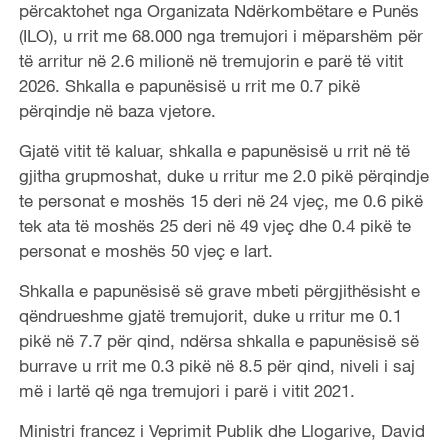
përcaktohet nga Organizata Ndërkombëtare e Punës
(ILO), u rrit me 68.000 nga tremujori i mëparshëm për
të arritur në 2.6 milionë në tremujorin e parë të vitit
2026. Shkalla e papunësisë u rrit me 0.7 pikë
përqindje në baza vjetore.
Gjatë vitit të kaluar, shkalla e papunësisë u rrit në të
gjitha grupmoshat, duke u rritur me 2.0 pikë përqindje
te personat e moshës 15 deri në 24 vjeç, me 0.6 pikë
tek ata të moshës 25 deri në 49 vjeç dhe 0.4 pikë te
personat e moshës 50 vjeç e lart.
Shkalla e papunësisë së grave mbeti përgjithësisht e
qëndrueshme gjatë tremujorit, duke u rritur me 0.1
pikë në 7.7 për qind, ndërsa shkalla e papunësisë së
burrave u rrit me 0.3 pikë në 8.5 për qind, niveli i saj
më i lartë që nga tremujori i parë i vitit 2021.
Ministri francez i Veprimit Publik dhe Llogarive, David