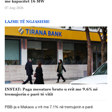
me kapacitet 16 MW
07-Aug-2026
LAJME TË NGJASHME
INSTAT: Paga mesatare bruto u rrit me 9.6% në
tremujorin e parë të vitit
PBB-ja e Makaos u rrit me 7.1% në tremujorin e parë