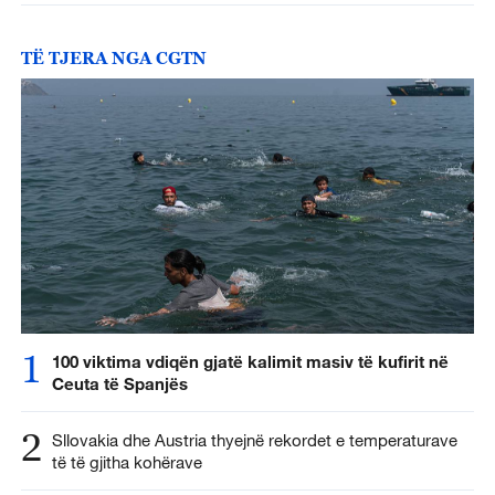
TË TJERA NGA CGTN
1
100 viktima vdiqën gjatë kalimit masiv të kufirit në
Ceuta të Spanjës
2
Sllovakia dhe Austria thyejnë rekordet e temperaturave
të të gjitha kohërave