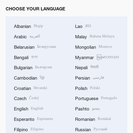
CHOOSE YOUR LANGUAGE
Shqip
ລາວ
Albanian
Lao
العربية
Bahasa Melayu
Arabic
Malay
Беларуская
Монгол
Belarusian
Mongolian
বাংলা
မြန်မာဘာသာ
Bengali
Myanmar
Български
नेपाली
Bulgarian
Nepali
ខ្មែរ
فارسی
Cambodian
Persian
Hrvatski
Polski
Croatian
Polish
Český
Português
Czech
Portuguese
English
پښتو
English
Pashto
Esperanto
Română
Esperanto
Romanian
Filipino
Русский
Filipino
Russian