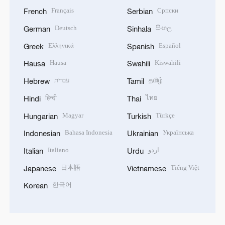
Français
Српски
French
Serbian
Deutsch
සිංහල
German
Sinhala
Ελληνικά
Español
Greek
Spanish
Hausa
Kiswahili
Hausa
Swahili
עברית
தமிழ்
Hebrew
Tamil
हिन्दी
ไทย
Hindi
Thai
Magyar
Türkçe
Hungarian
Turkish
Bahasa Indonesia
Українська
Indonesian
Ukrainian
Italiano
اردو
Italian
Urdu
日本語
Tiếng Việt
Japanese
Vietnamese
한국어
Korean