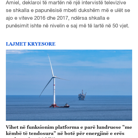
Amiel, deklaroi të martën në një intervistë televizive
se shkalla e papunësisë mbeti dukshëm më e ulët se
ajo e viteve 2016 dhe 2017, ndërsa shkalla e
punësimit ishte në nivelin e saj më të lartë në 50 vjet.
LAJMET KRYESORE
Vihet në funksionim platforma e parë lundruese "me
këmbë të tendosura" në botë për energjinë e erës