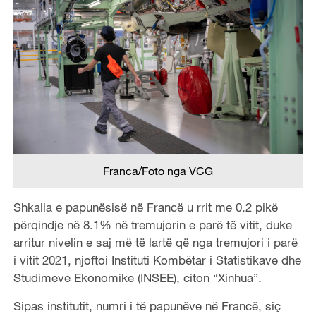
Franca/Foto nga VCG
Shkalla e papunësisë në Francë u rrit me 0.2 pikë
përqindje në 8.1% në tremujorin e parë të vitit, duke
arritur nivelin e saj më të lartë që nga tremujori i parë
i vitit 2021, njoftoi Instituti Kombëtar i Statistikave dhe
Studimeve Ekonomike (INSEE), citon “Xinhua”.
Sipas institutit, numri i të papunëve në Francë, siç