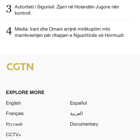
3
Autoriteti i Sigurisë: Zjarri në Holandën Jugore nën
kontroll
4
Media: Irani dhe Omani arrijnë mirëkuptim mbi
marrëveshjen për rihapjen e Ngushticës së Hormuzit
EXPLORE MORE
English
Español
Français
العربية
Русский
Documentary
CCTV+