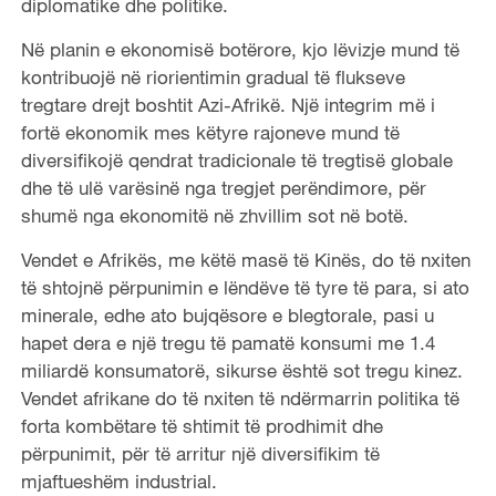
diplomatike dhe politike.
Në planin e ekonomisë botërore, kjo lëvizje mund të
kontribuojë në riorientimin gradual të flukseve
tregtare drejt boshtit Azi-Afrikë. Një integrim më i
fortë ekonomik mes këtyre rajoneve mund të
diversifikojë qendrat tradicionale të tregtisë globale
dhe të ulë varësinë nga tregjet perëndimore, për
shumë nga ekonomitë në zhvillim sot në botë.
Vendet e Afrikës, me këtë masë të Kinës, do të nxiten
të shtojnë përpunimin e lëndëve të tyre të para, si ato
minerale, edhe ato bujqësore e blegtorale, pasi u
hapet dera e një tregu të pamatë konsumi me 1.4
miliardë konsumatorë, sikurse është sot tregu kinez.
Vendet afrikane do të nxiten të ndërmarrin politika të
forta kombëtare të shtimit të prodhimit dhe
përpunimit, për të arritur një diversifikim të
mjaftueshëm industrial.