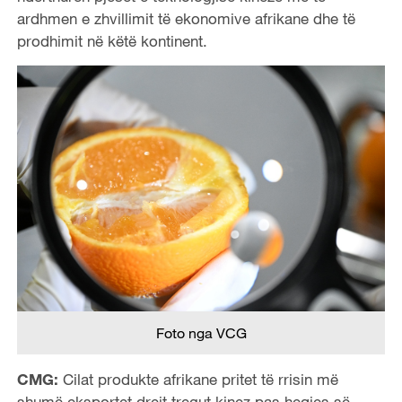
ardhmen e zhvillimit të ekonomive afrikane dhe të
prodhimit në këtë kontinent.
Foto nga VCG
CMG:
Cilat produkte afrikane pritet të rrisin më
shumë eksportet drejt tregut kinez pas heqjes së