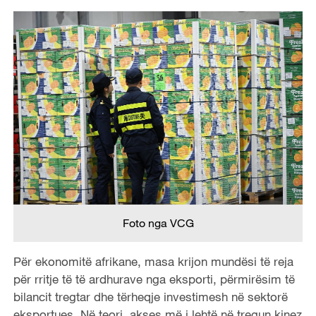
Foto nga VCG
Për ekonomitë afrikane, masa krijon mundësi të reja
për rritje të të ardhurave nga eksporti, përmirësim të
bilancit tregtar dhe tërheqje investimesh në sektorë
eksportues. Në teori, akses më i lehtë në tregun kinez