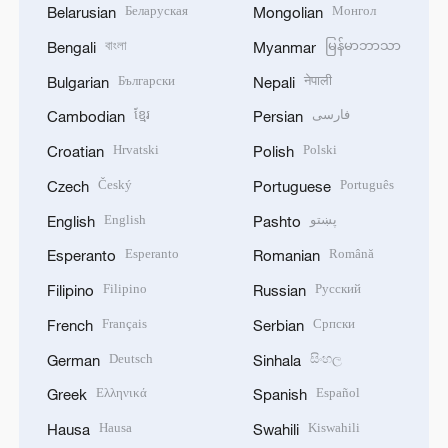
Беларуская
Монгол
Belarusian
Mongolian
বাংলা
မြန်မာဘာသာ
Bengali
Myanmar
Български
नेपाली
Bulgarian
Nepali
ខ្មែរ
فارسی
Cambodian
Persian
Hrvatski
Polski
Croatian
Polish
Český
Português
Czech
Portuguese
English
پښتو
English
Pashto
Esperanto
Română
Esperanto
Romanian
Filipino
Русский
Filipino
Russian
Français
Српски
French
Serbian
Deutsch
සිංහල
German
Sinhala
Ελληνικά
Español
Greek
Spanish
Hausa
Kiswahili
Hausa
Swahili