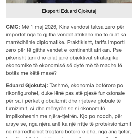
Eksperti Eduard Gjokutaj
CMG:
Më 1 maj 2026, Kina vendosi taksa zero për
importet nga të gjitha vendet afrikane me të cilat ka
marrëdhënie diplomatike. Praktikisht, tarifa importi
zero për të gjitha vendet e kontinentit afrikan. Pse
pikërisht tani dhe cilat janë objektivat strategjike
ekonomike të ekonomisë së dytë më të madhe të
botës me këtë masë?
Eduard Gjokutaj:
Tashmë, ekonomia botërore po
rikonfigurohet, duke lënë pas atë pjesë funksionale
për sa i përket globalizmit dhe rrjeteve globale të
furnizimit, si dhe mënyrën se si ekonomitë
implikoheshin me njëra-tjetrën. Kjo po ndodh, për
arsye se, nga njëra anë ka një rritje të proteksionizmit
në marrëdhëniet tregtare botërore dhe, nga ana tjetër,