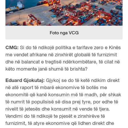
Foto nga VCG
CMG:
Si do të ndikojë politika e tarifave zero e Kinës
me vendet afrikane në zinxhirët globalë të furnizimit
dhe në balancat e tregtisë ndërkombëtare, të cilat në
këto momente janë shumë të brishta?
Eduard Gjokutaj:
Gjykoj se do të ketë ndikim direkt
në atë raport të mbarë ekonomive të botës me
ekonomitë që kanë konsumin më të madh, për shkak
të numrit të popullsisë së disa prej tyre, por edhe të
nivelit të jetesës dhe konsumit në vende të tjera.
Vendimi do të ndikojë te pjesët e zinxhirëve të
furnizimit, të atyre ekonomive që lidhen direkt dhe