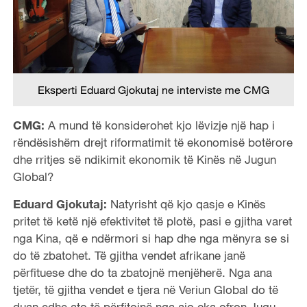
Eksperti Eduard Gjokutaj ne interviste me CMG
CMG:
A mund të konsiderohet kjo lëvizje një hap i
rëndësishëm drejt riformatimit të ekonomisë botërore
dhe rritjes së ndikimit ekonomik të Kinës në Jugun
Global?
Eduard Gjokutaj:
Natyrisht që kjo qasje e Kinës
pritet të ketë një efektivitet të plotë, pasi e gjitha varet
nga Kina, që e ndërmori si hap dhe nga mënyra se si
do të zbatohet. Të gjitha vendet afrikane janë
përfituese dhe do ta zbatojnë menjëherë. Nga ana
tjetër, të gjitha vendet e tjera në Veriun Global do të
duan edhe ato të përfitojnë nga ajo çka ofron Jugu