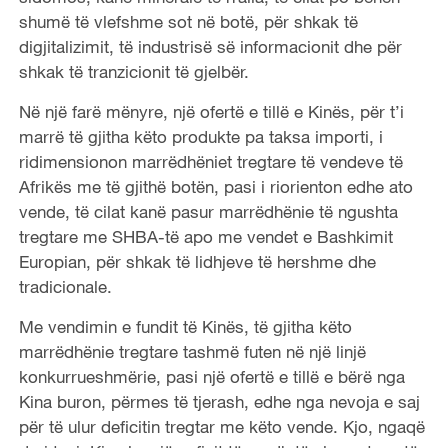
shumë të vlefshme sot në botë, për shkak të
digjitalizimit, të industrisë së informacionit dhe për
shkak të tranzicionit të gjelbër.
Në një farë mënyre, një ofertë e tillë e Kinës, për t’i
marrë të gjitha këto produkte pa taksa importi, i
ridimensionon marrëdhëniet tregtare të vendeve të
Afrikës me të gjithë botën, pasi i riorienton edhe ato
vende, të cilat kanë pasur marrëdhënie të ngushta
tregtare me SHBA-të apo me vendet e Bashkimit
Europian, për shkak të lidhjeve të hershme dhe
tradicionale.
Me vendimin e fundit të Kinës, të gjitha këto
marrëdhënie tregtare tashmë futen në një linjë
konkurrueshmërie, pasi një ofertë e tillë e bërë nga
Kina buron, përmes të tjerash, edhe nga nevoja e saj
për të ulur deficitin tregtar me këto vende. Kjo, ngaqë