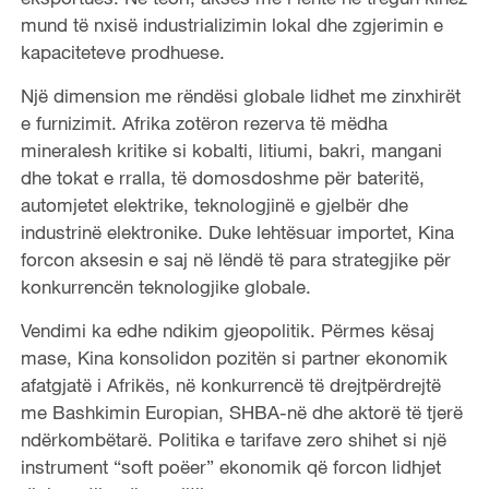
mund të nxisë industrializimin lokal dhe zgjerimin e
kapaciteteve prodhuese.
Një dimension me rëndësi globale lidhet me zinxhirët
e furnizimit. Afrika zotëron rezerva të mëdha
mineralesh kritike si kobalti, litiumi, bakri, mangani
dhe tokat e rralla, të domosdoshme për bateritë,
automjetet elektrike, teknologjinë e gjelbër dhe
industrinë elektronike. Duke lehtësuar importet, Kina
forcon aksesin e saj në lëndë të para strategjike për
konkurrencën teknologjike globale.
Vendimi ka edhe ndikim gjeopolitik. Përmes kësaj
mase, Kina konsolidon pozitën si partner ekonomik
afatgjatë i Afrikës, në konkurrencë të drejtpërdrejtë
me Bashkimin Europian, SHBA-në dhe aktorë të tjerë
ndërkombëtarë. Politika e tarifave zero shihet si një
instrument “soft poëer” ekonomik që forcon lidhjet