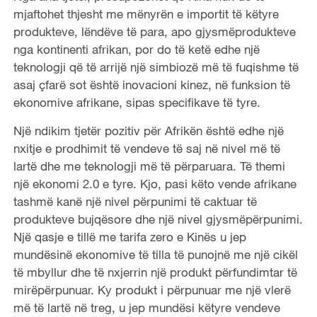
mjaftohet thjesht me mënyrën e importit të këtyre
produkteve, lëndëve të para, apo gjysmëprodukteve
nga kontinenti afrikan, por do të ketë edhe një
teknologji që të arrijë një simbiozë më të fuqishme të
asaj çfarë sot është inovacioni kinez, në funksion të
ekonomive afrikane, sipas specifikave të tyre.
Një ndikim tjetër pozitiv për Afrikën është edhe një
nxitje e prodhimit të vendeve të saj në nivel më të
lartë dhe me teknologji më të përparuara. Të themi
një ekonomi 2.0 e tyre. Kjo, pasi këto vende afrikane
tashmë kanë një nivel përpunimi të caktuar të
produkteve bujqësore dhe një nivel gjysmëpërpunimi.
Një qasje e tillë me tarifa zero e Kinës u jep
mundësinë ekonomive të tilla të punojnë me një cikël
të mbyllur dhe të nxjerrin një produkt përfundimtar të
mirëpërpunuar. Ky produkt i përpunuar me një vlerë
më të lartë në treg, u jep mundësi këtyre vendeve