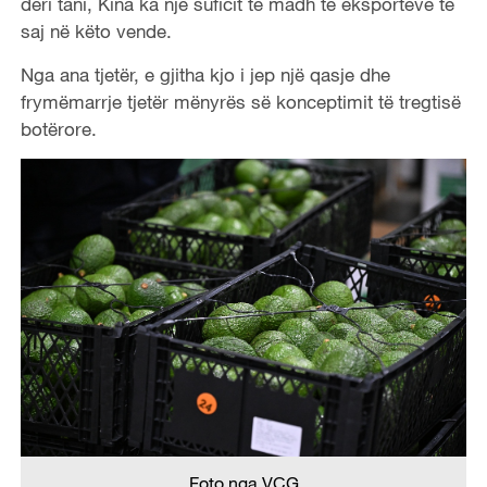
deri tani, Kina ka një suficit të madh të eksporteve të
saj në këto vende.
Nga ana tjetër, e gjitha kjo i jep një qasje dhe
frymëmarrje tjetër mënyrës së konceptimit të tregtisë
botërore.
Foto nga VCG