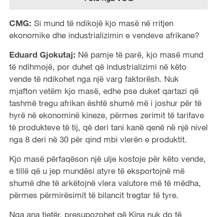
CMG:
Si mund të ndikojë kjo masë në rritjen
ekonomike dhe industrializimin e vendeve afrikane?
Eduard Gjokutaj:
Në pamje të parë, kjo masë mund
të ndihmojë, por duhet që industrializimi në këto
vende të ndikohet nga një varg faktorësh. Nuk
mjafton vetëm kjo masë, edhe pse duket qartazi që
tashmë tregu afrikan është shumë më i joshur për të
hyrë në ekonominë kineze, përmes zerimit të tarifave
të produkteve të tij, që deri tani kanë qenë në një nivel
nga 8 deri në 30 për qind mbi vlerën e produktit.
Kjo masë përfaqëson një ulje kostoje për këto vende,
e tillë që u jep mundësi atyre të eksportojnë më
shumë dhe të arkëtojnë vlera valutore më të mëdha,
përmes përmirësimit të bilancit tregtar të tyre.
Nga ana tjetër, presupozohet që Kina nuk do të