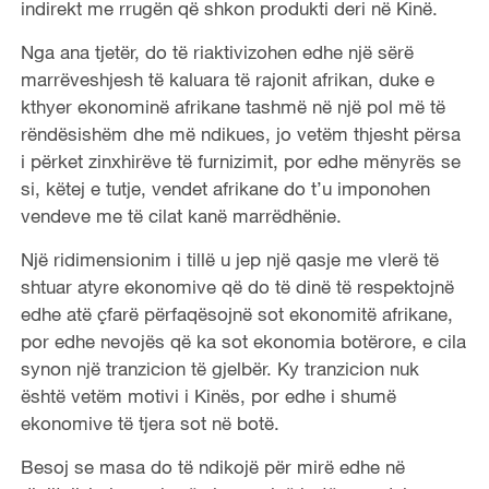
indirekt me rrugën që shkon produkti deri në Kinë.
Nga ana tjetër, do të riaktivizohen edhe një sërë
marrëveshjesh të kaluara të rajonit afrikan, duke e
kthyer ekonominë afrikane tashmë në një pol më të
rëndësishëm dhe më ndikues, jo vetëm thjesht përsa
i përket zinxhirëve të furnizimit, por edhe mënyrës se
si, këtej e tutje, vendet afrikane do t’u imponohen
vendeve me të cilat kanë marrëdhënie.
Një ridimensionim i tillë u jep një qasje me vlerë të
shtuar atyre ekonomive që do të dinë të respektojnë
edhe atë çfarë përfaqësojnë sot ekonomitë afrikane,
por edhe nevojës që ka sot ekonomia botërore, e cila
synon një tranzicion të gjelbër. Ky tranzicion nuk
është vetëm motivi i Kinës, por edhe i shumë
ekonomive të tjera sot në botë.
Besoj se masa do të ndikojë për mirë edhe në