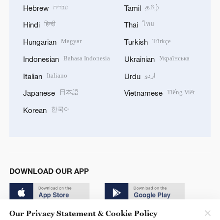
עברית
தமிழ்
Hebrew
Tamil
हिन्दी
ไทย
Hindi
Thai
Magyar
Türkçe
Hungarian
Turkish
Bahasa Indonesia
Українська
Indonesian
Ukrainian
Italiano
اردو
Italian
Urdu
日本語
Tiếng Việt
Japanese
Vietnamese
한국어
Korean
DOWNLOAD OUR APP
Our Privacy Statement & Cookie Policy