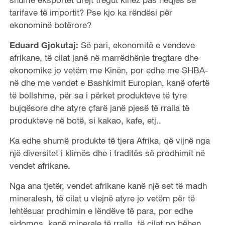
tarifave të importit? Pse kjo ka rëndësi për
ekonominë botërore?
Eduard Gjokutaj:
Së pari, ekonomitë e vendeve
afrikane, të cilat janë në marrëdhënie tregtare dhe
ekonomike jo vetëm me Kinën, por edhe me SHBA-
në dhe me vendet e Bashkimit Europian, kanë ofertë
të bollshme, për sa i përket produkteve të tyre
bujqësore dhe atyre çfarë janë pjesë të rralla të
produkteve në botë, si kakao, kafe, etj..
Ka edhe shumë produkte të tjera Afrika, që vijnë nga
një diversitet i klimës dhe i traditës së prodhimit në
vendet afrikane.
Nga ana tjetër, vendet afrikane kanë një set të madh
mineralesh, të cilat u vlejnë atyre jo vetëm për të
lehtësuar prodhimin e lëndëve të para, por edhe
sidomos, kanë minerale të rralla, të cilat po bëhen