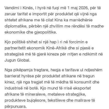
Vendimi i Kinës, i hyrë në fuqi më 1 maj 2026, për të
zeruar tarifat e importit për produktet që vijnë nga
shtetet afrikane me të cilat Kina ka marrëdhënie
diplomatike, përbën një zhvillim me rëndësi të madhe
ekonomike dhe gjeopolitike.
Kjo politikë shihet si një hap i ri në forcimin e
partneritetit ekonomik Kinë-Afrikë dhe si pjesë e
strategjisë më të gjerë kineze për rritjen e ndikimit në
Jugun Global.
Nga pikëpamja tregtare, heqja e tarifave ul ndjeshëm
barrierat hyrëse për produktet afrikane në tregun
kinez, një nga tregjet më të mëdha të konsumit dhe
industrisë në botë. Kjo mund të rrisë eksportet
afrikane të mineraleve, metaleve strategjike,
produkteve bujqësore, tekstileve dhe mallrave të
përpunuara.