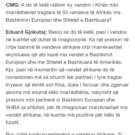
CMG:
A do të ketë ndikim ky vendim i Kinës mbi
marrëdhëniet tregtare të 53 vendeve të Afrikës me
Bashkimin Europian dhe Shtetet e Bashkuara?
Eduard Gjokutaj:
Besoj se do të ketë, pasi i vendos
në kushtet që duhet të rinegociojnë. Ka një presion në
rritje tashmë të vendeve afrikane mbi marrëveshjet
ekzistuese që ato kanë me vendet e Bashkimit
Europian dhe me Shtetet e Bashkuara të Amerikës.
Kjo, pasi në momentin që vendet afrikane do të
riorientohen më së shumti tek partneri i tyre tregtar
kryesor që është sot Kina, duke i forcuar dhe zgjeruar
akoma më shumë këto marrëdhënie, natyrisht që
presioni mbi partnerë si Bashkimi Europian dhe
SHBA-ja shtohet, për të rinegociuar marrëveshjet me
vendet afrikane, në kushte më pozitive për këto të
fundit.
Pra, rritet konkurrueshmëria e vendeve afrikane. Si