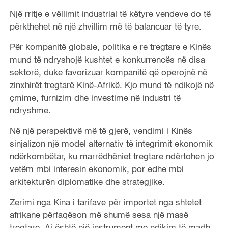
Një rritje e vëllimit industrial të këtyre vendeve do të
përkthehet në një zhvillim më të balancuar të tyre.
Për kompanitë globale, politika e re tregtare e Kinës
mund të ndryshojë kushtet e konkurrencës në disa
sektorë, duke favorizuar kompanitë që operojnë në
zinxhirët tregtarë Kinë-Afrikë. Kjo mund të ndikojë në
çmime, furnizim dhe investime në industri të
ndryshme.
Në një perspektivë më të gjerë, vendimi i Kinës
sinjalizon një model alternativ të integrimit ekonomik
ndërkombëtar, ku marrëdhëniet tregtare ndërtohen jo
vetëm mbi interesin ekonomik, por edhe mbi
arkitekturën diplomatike dhe strategjike.
Zerimi nga Kina i tarifave për importet nga shtetet
afrikane përfaqëson më shumë sesa një masë
tregtare. Ai është një instrument me ndikim të madh