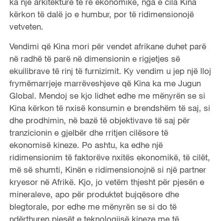
ka një arkitekturë të re ekonomike, nga e cila Kina
kërkon të dalë jo e humbur, por të ridimensionojë
vetveten.
Vendimi që Kina mori për vendet afrikane duhet parë
në radhë të parë në dimensionin e rigjetjes së
ekuilibrave të rinj të furnizimit. Ky vendim u jep një lloj
frymëmarrjeje marrëveshjeve që Kina ka me Jugun
Global. Mendoj se kjo lidhet edhe me mënyrën se si
Kina kërkon të nxisë konsumin e brendshëm të saj, si
dhe prodhimin, në bazë të objektivave të saj për
tranzicionin e gjelbër dhe rritjen cilësore të
ekonomisë kineze. Po ashtu, ka edhe një
ridimensionim të faktorëve nxitës ekonomikë, të cilët,
më së shumti, Kinën e ridimensionojnë si një partner
kryesor në Afrikë. Kjo, jo vetëm thjesht për pjesën e
mineraleve, apo për produktet bujqësore dhe
blegtorale, por edhe me mënyrën se si do të
ndërthuren pjesët e teknologjisë kineze me të