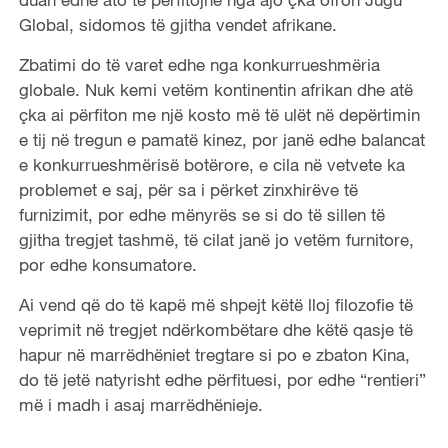
Global, sidomos të gjitha vendet afrikane.
Zbatimi do të varet edhe nga konkurrueshmëria
globale. Nuk kemi vetëm kontinentin afrikan dhe atë
çka ai përfiton me një kosto më të ulët në depërtimin
e tij në tregun e pamatë kinez, por janë edhe balancat
e konkurrueshmërisë botërore, e cila në vetvete ka
problemet e saj, për sa i përket zinxhirëve të
furnizimit, por edhe mënyrës se si do të sillen të
gjitha tregjet tashmë, të cilat janë jo vetëm furnitore,
por edhe konsumatore.
Ai vend që do të kapë më shpejt këtë lloj filozofie të
veprimit në tregjet ndërkombëtare dhe këtë qasje të
hapur në marrëdhëniet tregtare si po e zbaton Kina,
do të jetë natyrisht edhe përfituesi, por edhe “rentieri”
më i madh i asaj marrëdhënieje.