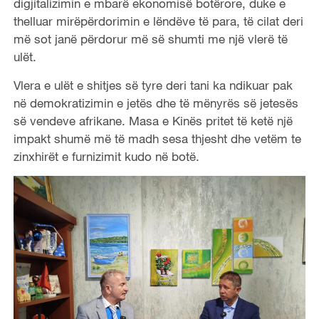
digjitalizimin e mbarë ekonomisë botërore, duke e
thelluar mirëpërdorimin e lëndëve të para, të cilat deri
më sot janë përdorur më së shumti me një vlerë të
ulët.
Vlera e ulët e shitjes së tyre deri tani ka ndikuar pak
në demokratizimin e jetës dhe të mënyrës së jetesës
së vendeve afrikane. Masa e Kinës pritet të ketë një
impakt shumë më të madh sesa thjesht dhe vetëm te
zinxhirët e furnizimit kudo në botë.