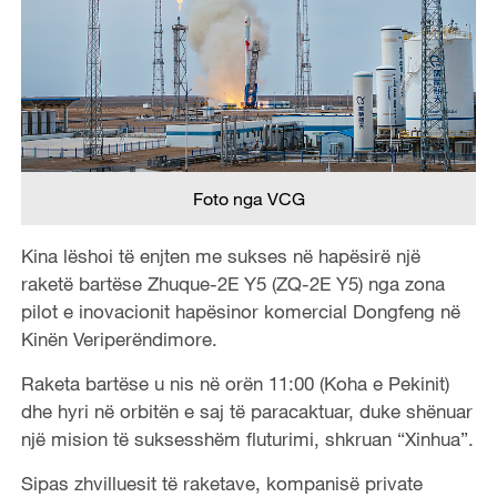
Foto nga VCG
Kina lëshoi të enjten ​​me sukses në hapësirë ​​një
raketë bartëse Zhuque-2E Y5 (ZQ-2E Y5) nga zona
pilot e inovacionit hapësinor komercial Dongfeng në
Kinën Veriperëndimore.
Raketa bartëse u nis në orën 11:00 (Koha e Pekinit)
dhe hyri në orbitën e saj të paracaktuar, duke shënuar
një mision të suksesshëm fluturimi, shkruan “Xinhua”.
Sipas zhvilluesit të raketave, kompanisë private