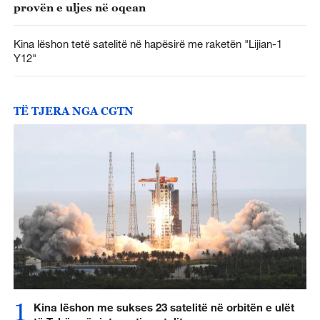
provën e uljes në oqean
Kina lëshon tetë satelitë në hapësirë me raketën "Lijian-1
Y12"
TË TJERA NGA CGTN
1
Kina lëshon me sukses 23 satelitë në orbitën e ulët