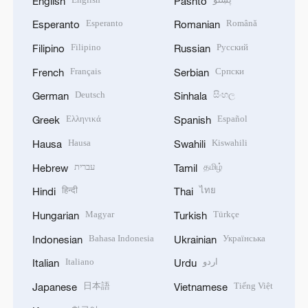
English
Pashto
Esperanto
Română
Esperanto
Romanian
Filipino
Русский
Filipino
Russian
Français
Српски
French
Serbian
Deutsch
සිංහල
German
Sinhala
Ελληνικά
Español
Greek
Spanish
Hausa
Kiswahili
Hausa
Swahili
עברית
தமிழ்
Hebrew
Tamil
हिन्दी
ไทย
Hindi
Thai
Magyar
Türkçe
Hungarian
Turkish
Bahasa Indonesia
Українська
Indonesian
Ukrainian
Italiano
اردو
Italian
Urdu
日本語
Tiếng Việt
Japanese
Vietnamese