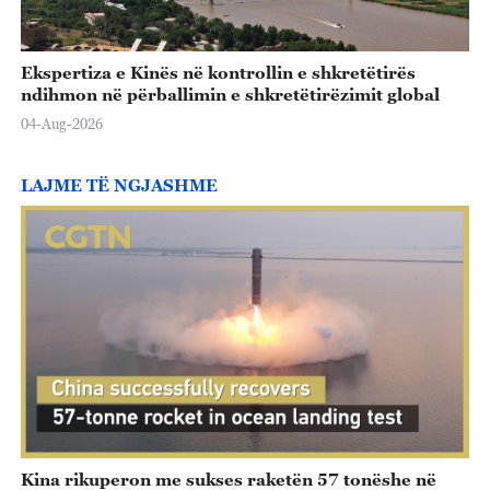
Ekspertiza e Kinës në kontrollin e shkretëtirës
ndihmon në përballimin e shkretëtirëzimit global
04-Aug-2026
LAJME TË NGJASHME
Kina rikuperon me sukses raketën 57 tonëshe në