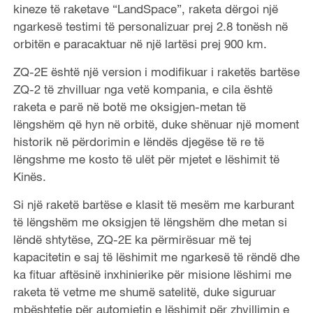
kineze të raketave “LandSpace”, raketa dërgoi një
ngarkesë testimi të personalizuar prej 2.8 tonësh në
orbitën e paracaktuar në një lartësi prej 900 km.
ZQ-2E është një version i modifikuar i raketës bartëse
ZQ-2 të zhvilluar nga vetë kompania, e cila është
raketa e parë në botë me oksigjen-metan të
lëngshëm që hyn në orbitë, duke shënuar një moment
historik në përdorimin e lëndës djegëse të re të
lëngshme me kosto të ulët për mjetet e lëshimit të
Kinës.
Si një raketë bartëse e klasit të mesëm me karburant
të lëngshëm me oksigjen të lëngshëm dhe metan si
lëndë shtytëse, ZQ-2E ka përmirësuar më tej
kapacitetin e saj të lëshimit me ngarkesë të rëndë dhe
ka fituar aftësinë inxhinierike për misione lëshimi me
raketa të vetme me shumë satelitë, duke siguruar
mbështetje për automjetin e lëshimit për zhvillimin e