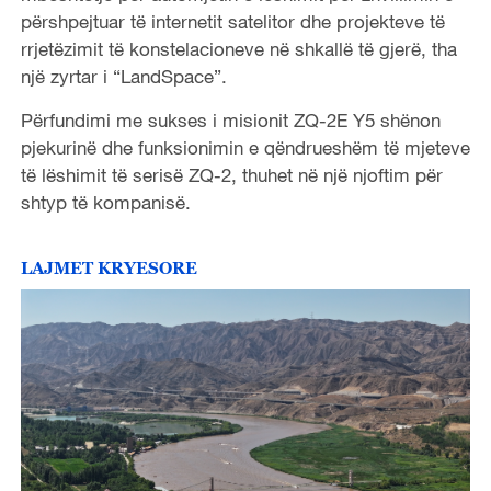
përshpejtuar të internetit satelitor dhe projekteve të
rrjetëzimit të konstelacioneve në shkallë të gjerë, tha
një zyrtar i “LandSpace”.
Përfundimi me sukses i misionit ZQ-2E Y5 shënon
pjekurinë dhe funksionimin e qëndrueshëm të mjeteve
të lëshimit të serisë ZQ-2, thuhet në një njoftim për
shtyp të kompanisë.
LAJMET KRYESORE