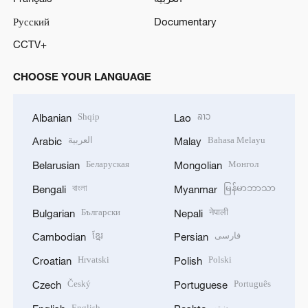
Русский
Documentary
CCTV+
CHOOSE YOUR LANGUAGE
Shqip
ລາວ
Albanian
Lao
العربية
Bahasa Melayu
Arabic
Malay
Беларуская
Монгол
Belarusian
Mongolian
বাংলা
မြန်မာဘာသာ
Bengali
Myanmar
Български
नेपाली
Bulgarian
Nepali
ខ្មែរ
فارسی
Cambodian
Persian
Hrvatski
Polski
Croatian
Polish
Český
Português
Czech
Portuguese
English
پښتو