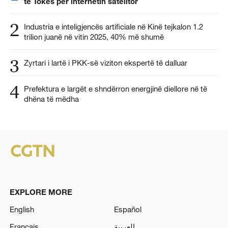
të Tokës për internetin satelitor
2
Industria e inteligjencës artificiale në Kinë tejkalon 1.2
trilion juanë në vitin 2025, 40% më shumë
3
Zyrtari i lartë i PKK-së viziton ekspertë të dalluar
4
Prefektura e largët e shndërron energjinë diellore në të
dhëna të mëdha
EXPLORE MORE
English
Español
Français
العربية