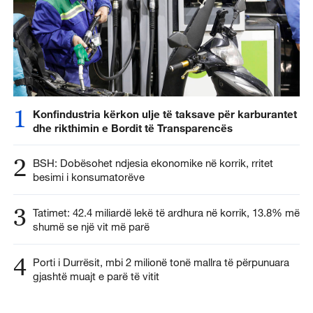
1
Konfindustria kërkon ulje të taksave për karburantet
dhe rikthimin e Bordit të Transparencës
2
BSH: Dobësohet ndjesia ekonomike në korrik, rritet
besimi i konsumatorëve
3
Tatimet: 42.4 miliardë lekë të ardhura në korrik, 13.8% më
shumë se një vit më parë
4
Porti i Durrësit, mbi 2 milionë tonë mallra të përpunuara
gjashtë muajt e parë të vitit