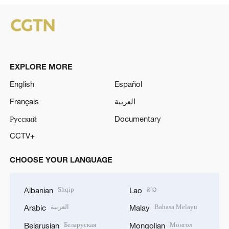
EXPLORE MORE
English
Español
Français
العربية
Русский
Documentary
CCTV+
CHOOSE YOUR LANGUAGE
Shqip
ລາວ
Albanian
Lao
العربية
Bahasa Melayu
Arabic
Malay
Беларуская
Монгол
Belarusian
Mongolian