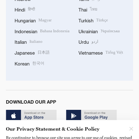
हिन्दी
ไทย
Hindi
Thai
Magyar
Türkçe
Hungarian
Turkish
Bahasa Indonesia
Українська
Indonesian
Ukrainian
Italiano
اردو
Italian
Urdu
日本語
Tiếng Việt
Japanese
Vietnamese
한국어
Korean
DOWNLOAD OUR APP
Our Privacy Statement & Cookie Policy
By continuing to browse our site you agree to our use of cookies, revised