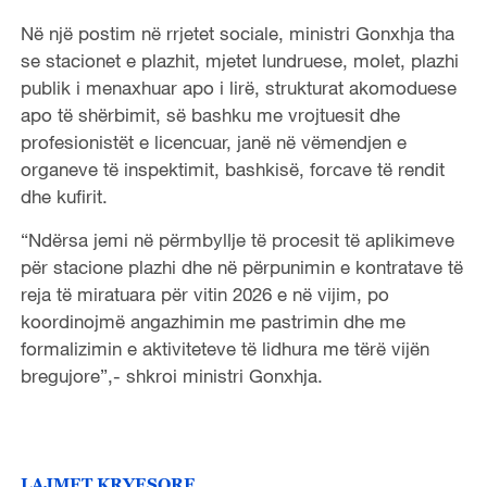
Në një postim në rrjetet sociale, ministri Gonxhja tha
se stacionet e plazhit, mjetet lundruese, molet, plazhi
publik i menaxhuar apo i lirë, strukturat akomoduese
apo të shërbimit, së bashku me vrojtuesit dhe
profesionistët e licencuar, janë në vëmendjen e
organeve të inspektimit, bashkisë, forcave të rendit
dhe kufirit.
“Ndërsa jemi në përmbyllje të procesit të aplikimeve
për stacione plazhi dhe në përpunimin e kontratave të
reja të miratuara për vitin 2026 e në vijim, po
koordinojmë angazhimin me pastrimin dhe me
formalizimin e aktiviteteve të lidhura me tërë vijën
bregujore”,- shkroi ministri Gonxhja.
LAJMET KRYESORE