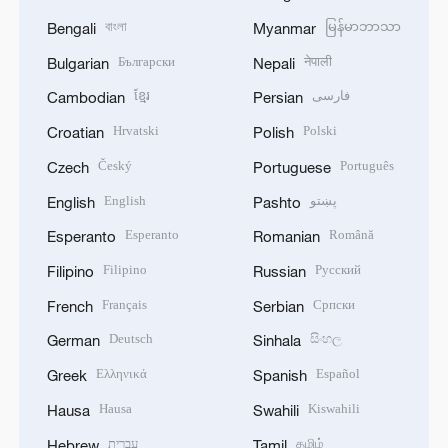
বাংলা
မြန်မာဘာသာ
Bengali
Myanmar
Български
नेपाली
Bulgarian
Nepali
ខ្មែរ
فارسی
Cambodian
Persian
Hrvatski
Polski
Croatian
Polish
Český
Português
Czech
Portuguese
English
پښتو
English
Pashto
Esperanto
Română
Esperanto
Romanian
Filipino
Русский
Filipino
Russian
Français
Српски
French
Serbian
Deutsch
සිංහල
German
Sinhala
Ελληνικά
Español
Greek
Spanish
Hausa
Kiswahili
Hausa
Swahili
עברית
தமிழ்
Hebrew
Tamil