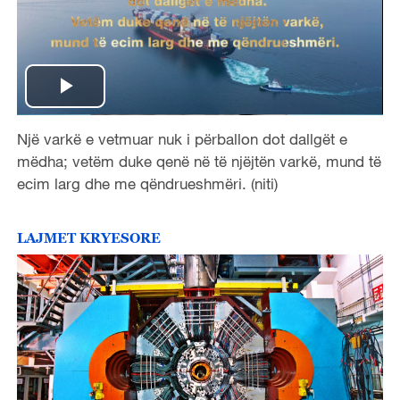
P
Një varkë e vetmuar nuk i përballon dot dallgët e
l
mëdha; vetëm duke qenë në të njëjtën varkë, mund të
a
ecim larg dhe me qëndrueshmëri. (niti)
y
LAJMET KRYESORE
V
i
d
e