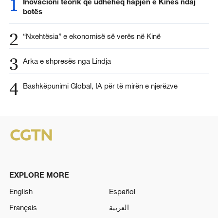
1
Inovacioni teorik që udhëheq hapjen e Kinës ndaj
botës
2
“Nxehtësia” e ekonomisë së verës në Kinë
3
Arka e shpresës nga Lindja
4
Bashkëpunimi Global, IA për të mirën e njerëzve
EXPLORE MORE
English
Español
Français
العربية