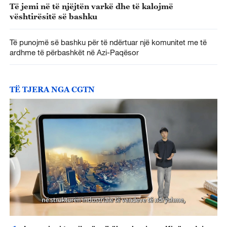
Të jemi në të njëjtën varkë dhe të kalojmë
vështirësitë së bashku
Të punojmë së bashku për të ndërtuar një komunitet me të
ardhme të përbashkët në Azi-Paqësor
TË TJERA NGA CGTN