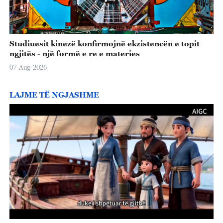
o
Studiuesit kinezë konfirmojnë ekzistencën e topit
ngjitës - një formë e re e materies
07-Aug-2026
LAJME TË NGJASHME