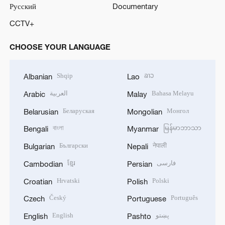
Русский
Documentary
CCTV+
CHOOSE YOUR LANGUAGE
Shqip
ລາວ
Albanian
Lao
العربية
Bahasa Melayu
Arabic
Malay
Беларуская
Монгол
Belarusian
Mongolian
বাংলা
မြန်မာဘာသာ
Bengali
Myanmar
Български
नेपाली
Bulgarian
Nepali
ខ្មែរ
فارسی
Cambodian
Persian
Hrvatski
Polski
Croatian
Polish
Český
Português
Czech
Portuguese
English
پښتو
English
Pashto