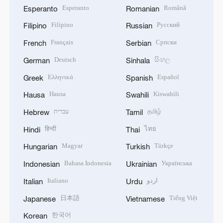
Esperanto
Română
Esperanto
Romanian
Filipino
Русский
Filipino
Russian
Français
Српски
French
Serbian
Deutsch
සිංහල
German
Sinhala
Ελληνικά
Español
Greek
Spanish
Hausa
Kiswahili
Hausa
Swahili
עברית
தமிழ்
Hebrew
Tamil
हिन्दी
ไทย
Hindi
Thai
Magyar
Türkçe
Hungarian
Turkish
Bahasa Indonesia
Українська
Indonesian
Ukrainian
Italiano
اردو
Italian
Urdu
日本語
Tiếng Việt
Japanese
Vietnamese
한국어
Korean