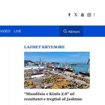
VIDEO
LIVE
Kërkoni
LAJMET KRYESORE
“Mundësia e Kinës 2.0” në
rezultatet e tregtisë së jashtme