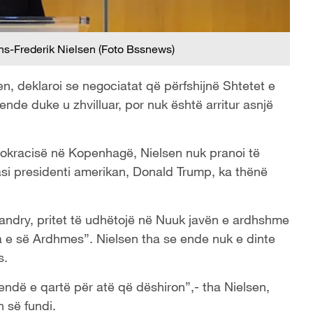
ens-Frederik Nielsen (Foto Bssnews)
en, deklaroi se negociatat që përfshijnë Shtetet e
e duke u zhvilluar, por nuk është arritur asnjë
emokracisë në Kopenhagë, Nielsen nuk pranoi të
asi presidenti amerikan, Donald Trump, ka thënë
Landry, pritet të udhëtojë në Nuuk javën e ardhshme
 e së Ardhmes”. Nielsen tha se ende nuk e dinte
s.
endë e qartë për atë që dëshiron”,- tha Nielsen,
 së fundi.