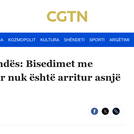
IA
KOZMOPOLIT
KULTURA
SHËNDETI
SPORTI
ARGËTIMI
ndës: Bisedimet me
 nuk është arritur asnjë