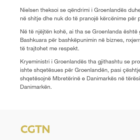
Nielsen theksoi se qëndrimi i Groenlandës duhet
në shitje dhe nuk do të pranojë kërcënime për 
Në të njëjtën kohë, ai tha se Groenlanda është 
Bashkuara për bashkëpunimin në biznes, nxjerr
të trajtohet me respekt.
Kryeministri i Groenlandës tha gjithashtu se proc
ishte shqetësues për Groenlandën, pasi çështje
shqetësojnë Mbretërinë e Danimarkës në tërësi
Danimarkën.