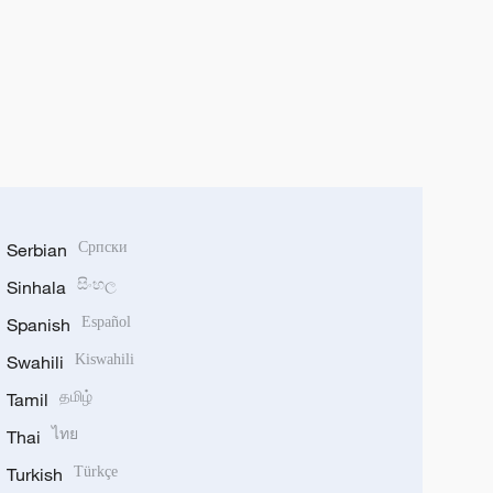
Serbian
Српски
Sinhala
සිංහල
Spanish
Español
Swahili
Kiswahili
Tamil
தமிழ்
Thai
ไทย
Turkish
Türkçe