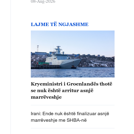
08-Aug-2026
LAJME TË NGJASHME
Kryeministri i Groenlandës thotë
se nuk është arritur asnjë
marrëveshje
Irani: Ende nuk është finalizuar asnjë
marrëveshje me SHBA-në