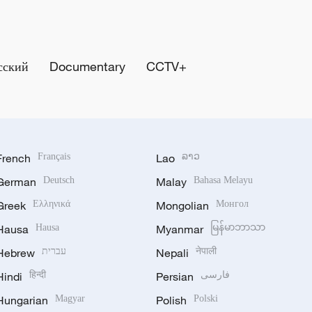
сский
Documentary
CCTV+
French
Français
Lao
ລາວ
German
Deutsch
Malay
Bahasa Melayu
Greek
Ελληνικά
Mongolian
Монгол
Hausa
Hausa
Myanmar
မြန်မာဘာသာ
Hebrew
עברית
Nepali
नेपाली
Hindi
हिन्दी
Persian
فارسی
Hungarian
Magyar
Polish
Polski