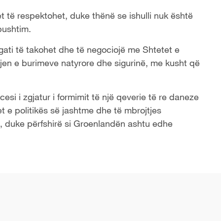
 të respektohet, duke thënë se ishulli nuk është
pushtim.
gati të takohet dhe të negociojë me Shtetet e
jen e burimeve natyrore dhe sigurinë, me kusht që
esi i zgjatur i formimit të një qeverie të re daneze
t e politikës së jashtme dhe të mbrojtjes
, duke përfshirë si Groenlandën ashtu edhe