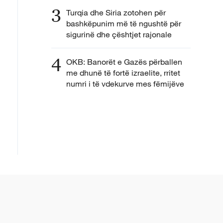
3
Turqia dhe Siria zotohen për
bashkëpunim më të ngushtë për
sigurinë dhe çështjet rajonale
4
OKB: Banorët e Gazës përballen
me dhunë të fortë izraelite, rritet
numri i të vdekurve mes fëmijëve