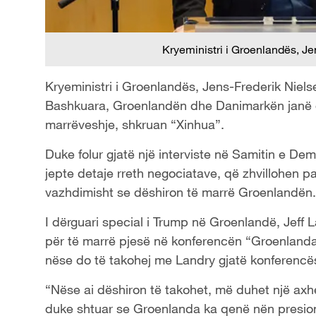
Kryeministri i Groenlandës, J
Kryeministri i Groenlandës, Jens-Frederik Niels
Bashkuara, Groenlandën dhe Danimarkën janë end
marrëveshje, shkruan “Xinhua”.
Duke folur gjatë një interviste në Samitin e D
jepte detaje rreth negociatave, që zhvillohen p
vazhdimisht se dëshiron të marrë Groenlandën.
I dërguari special i Trump në Groenlandë, Jeff 
për të marrë pjesë në konferencën “Groenlanda
nëse do të takohej me Landry gjatë konferencë
“Nëse ai dëshiron të takohet, më duhet një axh
duke shtuar se Groenlanda ka qenë nën presion