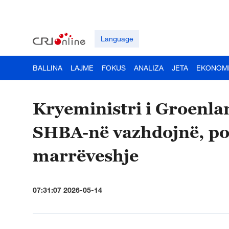
Language
BALLINA
LAJME
FOKUS
ANALIZA
JETA
EKONOM
Kryeministri i Groenla
SHBA-në vazhdojnë, por
marrëveshje
07:31:07 2026-05-14