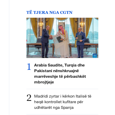
TË TJERA NGA CGTN
1
Arabia Saudite, Turqia dhe
Pakistani nënshkruajnë
marrëveshje të përbashkët
mbrojtjeje
2
Madridi zyrtar i kërkon Italisë të
heqë kontrollet kufitare për
udhëtarët nga Spanja