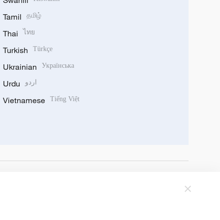
Swahili
Tamil
தமிழ்
Thai
ไทย
Turkish
Türkçe
Ukrainian
Українська
Urdu
اردو
Vietnamese
Tiếng Việt