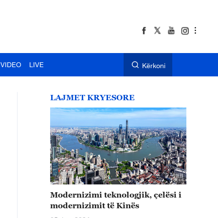
VIDEO
LIVE
Kërkoni
LAJMET KRYESORE
Modernizimi teknologjik, çelësi i
modernizimit të Kinës