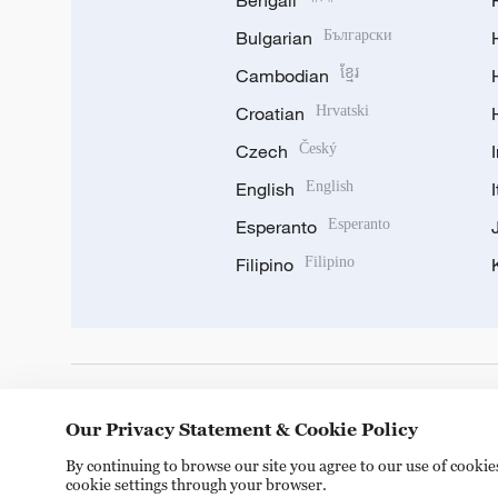
Bengali
Bulgarian
Български
Cambodian
ខ្មែរ
Croatian
Hrvatski
Czech
Český
English
English
Esperanto
Esperanto
Filipino
Filipino
DOWNLOAD OUR APP
Our Privacy Statement & Cookie Policy
By continuing to browse our site you agree to our use of cooki
cookie settings through your browser.