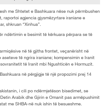
dimesh me Shtetet e Bashkuara nëse nuk përmbushen
, raportoi agjencia gjysmëzyrtare iraniane e
uar, shkruan “Xinhua”.
ër ndërtimin e besimit të kërkuara përpara se të
armiqësive në të gjitha frontet, veçanërisht në
 e aseteve të ngrira iraniane; kompensimin e Iranit
 sovranitetit të Iranit mbi Ngushticën e Hormuzit.
 Bashkuara në përgjigje të një propozimi prej 14
akistanin, i cili po ndërmjetëson bisedimet, se
etin Arabik dhe Gjirin e Omanit pas armëpushimit
ciatat me SHBA-në nuk ishin të besueshme.