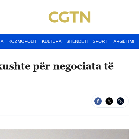
IA
KOZMOPOLIT
KULTURA
SHËNDETI
SPORTI
ARGËTIMI
ushte për negociata të