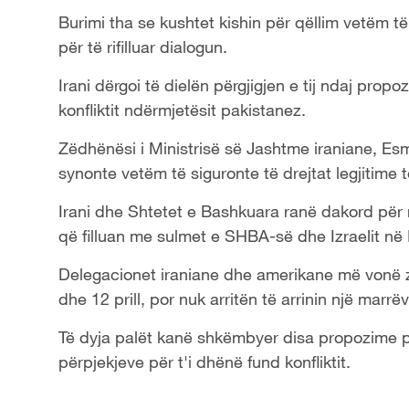
Burimi tha se kushtet kishin për qëllim vetëm t
për të rifilluar dialogun.
Irani dërgoi të dielën përgjigjen e tij ndaj prop
konfliktit ndërmjetësit pakistanez.
Zëdhënësi i Ministrisë së Jashtme iraniane, Esm
synonte vetëm të siguronte të drejtat legjitime të
Irani dhe Shtetet e Bashkuara ranë dakord për 
që filluan me sulmet e SHBA-së dhe Izraelit në 
Delegacionet iraniane dhe amerikane më vonë 
dhe 12 prill, por nuk arritën të arrinin një marrë
Të dyja palët kanë shkëmbyer disa propozime pë
përpjekjeve për t'i dhënë fund konfliktit.