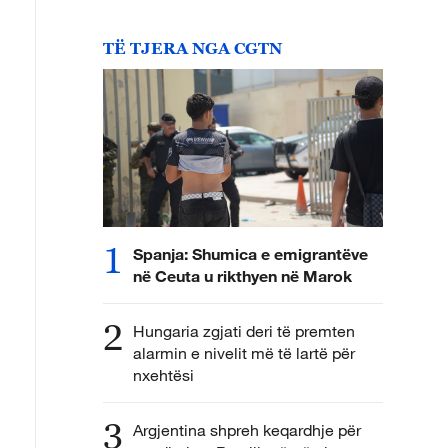
TË TJERA NGA CGTN
1
Spanja: Shumica e emigrantëve
në Ceuta u rikthyen në Marok
2
Hungaria zgjati deri të premten
alarmin e nivelit më të lartë për
nxehtësi
3
Argjentina shpreh keqardhje për