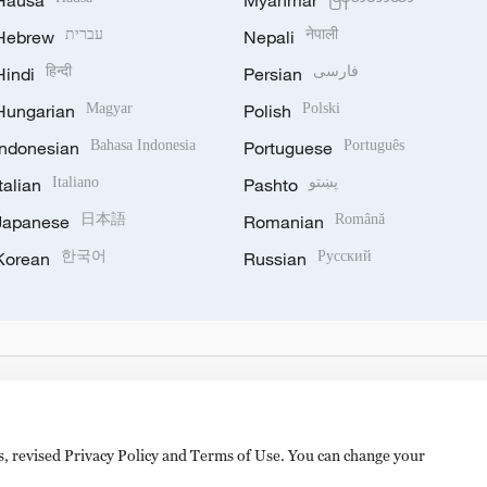
Hausa
Myanmar
Hebrew
עברית
Nepali
नेपाली
Hindi
हिन्दी
Persian
فارسی
Hungarian
Magyar
Polish
Polski
Indonesian
Bahasa Indonesia
Portuguese
Português
Italian
Italiano
Pashto
پښتو
Japanese
日本語
Romanian
Română
Korean
한국어
Russian
Русский
es, revised Privacy Policy and Terms of Use. You can change your