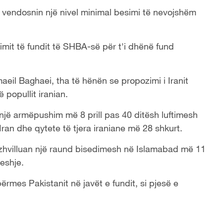
ë vendosnin një nivel minimal besimi të nevojshëm
ozimit të fundit të SHBA-së për t'i dhënë fund
aeil Baghaei, tha të hënën se propozimi i Iranit
 popullit iranian.
një armëpushim më 8 prill pas 40 ditësh luftimesh
Iran dhe qytete të tjera iraniane më 28 shkurt.
zhvilluan një raund bisedimesh në Islamabad më 11
veshje.
rmes Pakistanit në javët e fundit, si pjesë e