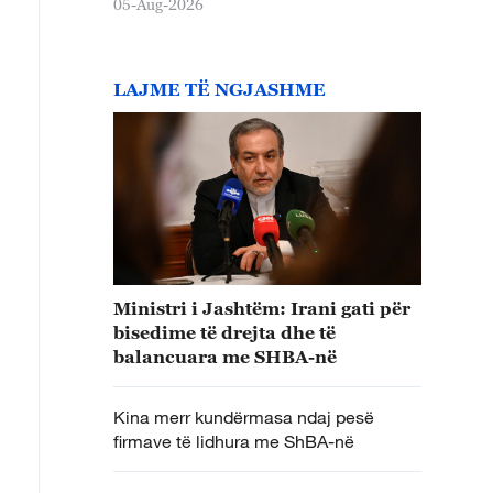
05-Aug-2026
LAJME TË NGJASHME
Ministri i Jashtëm: Irani gati për
bisedime të drejta dhe të
balancuara me SHBA-në
Kina merr kundërmasa ndaj pesë
firmave të lidhura me ShBA-në