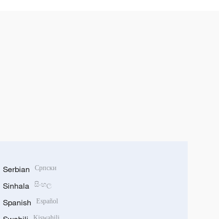
Serbian
Српски
Sinhala
සිංහල
Spanish
Español
Kiswahili