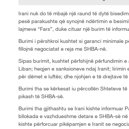
Irani nuk do të mbajë një raund të dytë bise
pesë parakushte që synojnë ndërtimin e besimit
lajmeve “Fars”, duke cituar një burim të inform
Burimi i përshkroi kushtet si garanci minimale p
fillojnë negociatat e reja me SHBA-në.
Sipas burimit, kushtet përfshijnë përfundimin e 
Liban; heqjen e sanksioneve ndaj Iranit; lirimin
për dëmet e luftës; dhe njohjen e të drejtave të
Burimi tha se kërkesat iu përcollën Shteteve të
pikash të SHBA-së.
Burimi tha gjithashtu se Irani kishte informuar P
bllokada e vazhdueshme detare e SHBA-së në D
kishte përforcuar pikëpamjen e Iranit se nego