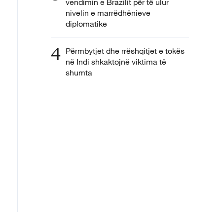
vendimin e Brazilit për të ulur
nivelin e marrëdhënieve
diplomatike
4
Përmbytjet dhe rrëshqitjet e tokës
në Indi shkaktojnë viktima të
shumta