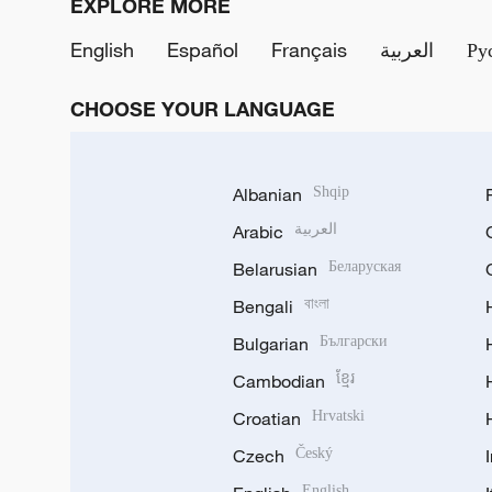
EXPLORE MORE
English
Español
Français
العربية
Ру
CHOOSE YOUR LANGUAGE
Albanian
Shqip
Arabic
العربية
Belarusian
Беларуская
Bengali
বাংলা
Bulgarian
Български
Cambodian
ខ្មែរ
Croatian
Hrvatski
Czech
Český
English