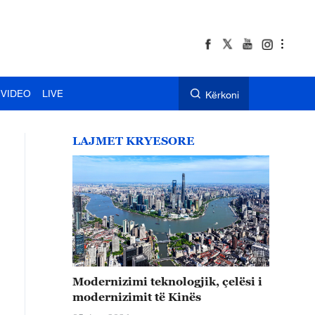
VIDEO
LIVE
Kërkoni
LAJMET KRYESORE
Modernizimi teknologjik, çelësi i
modernizimit të Kinës