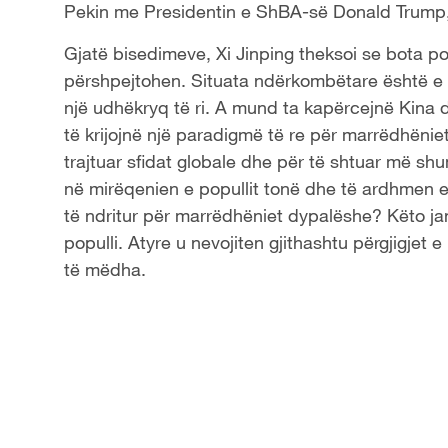
Pekin me Presidentin e ShBA-së Donald Trump, i 
a
Gjatë bisedimeve, Xi Jinping theksoi se bota p
y
përshpejtohen. Situata ndërkombëtare është e n
një udhëkryq të ri. A mund ta kapërcejnë Kina 
V
të krijojnë një paradigmë të re për marrëdhëni
trajtuar sfidat globale dhe për të shtuar më s
i
në mirëqenien e popullit tonë dhe të ardhmen e 
d
të ndritur për marrëdhëniet dypalëshe? Këto jan
populli. Atyre u nevojiten gjithashtu përgjigjet
e
të mëdha.
o