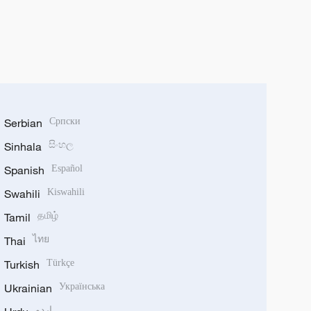
Serbian
Српски
Sinhala
සිංහල
Spanish
Español
Swahili
Kiswahili
Tamil
தமிழ்
Thai
ไทย
Turkish
Türkçe
Ukrainian
Українська
اردو