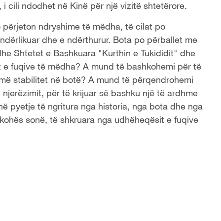
cili ndodhet në Kinë për një vizitë shtetërore.
o përjeton ndryshime të mëdha, të cilat po
dërlikuar dhe e ndërthurur. Bota po përballet me
dhe Shtetet e Bashkuara "Kurthin e Tukididit" dhe
et e fuqive të mëdha? A mund të bashkohemi për të
humë stabilitet në botë? A mund të përqendrohemi
njerëzimit, për të krijuar së bashku një të ardhme
ë pyetje të ngritura nga historia, nga bota dhe nga
 e kohës sonë, të shkruara nga udhëheqësit e fuqive