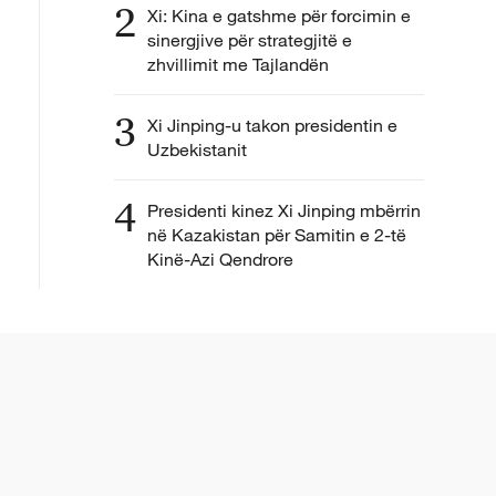
2
Xi: Kina e gatshme për forcimin e
sinergjive për strategjitë e
zhvillimit me Tajlandën
3
Xi Jinping-u takon presidentin e
Uzbekistanit
4
Presidenti kinez Xi Jinping mbërrin
në Kazakistan për Samitin e 2-të
Kinë-Azi Qendrore