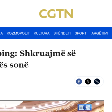
IA
KOZMOPOLIT
KULTURA
SHËNDETI
SPORTI
ARGËTIMI
nping: Shkruajmë së
ës sonë