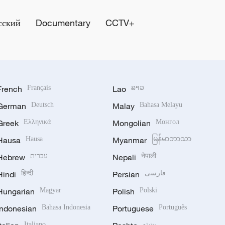
сский
Documentary
CCTV+
French
Français
Lao
ລາວ
German
Deutsch
Malay
Bahasa Melayu
Greek
Ελληνικά
Mongolian
Монгол
Hausa
Hausa
Myanmar
မြန်မာဘာသာ
Hebrew
עברית
Nepali
नेपाली
Hindi
हिन्दी
Persian
فارسی
Hungarian
Magyar
Polish
Polski
Indonesian
Bahasa Indonesia
Portuguese
Português
Italiano
پښتو