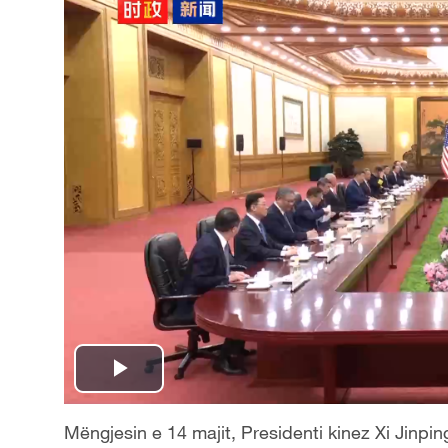
P
l
Mëngjesin e 14 majit, Presidenti kinez Xi Jinpin