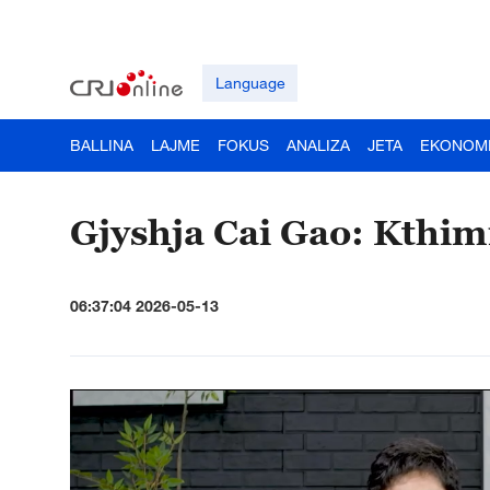
Language
BALLINA
LAJME
FOKUS
ANALIZA
JETA
EKONOM
Gjyshja Cai Gao: Kthimi 
06:37:04 2026-05-13