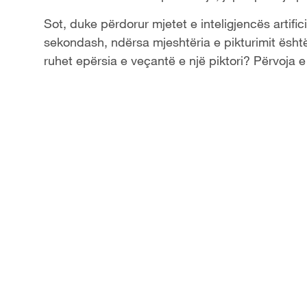
y
Sot, duke përdorur mjetet e inteligjencës artifi
sekondash, ndërsa mjeshtëria e pikturimit është 
V
ruhet epërsia e veçantë e një piktori? Përvoja e
i
d
e
o