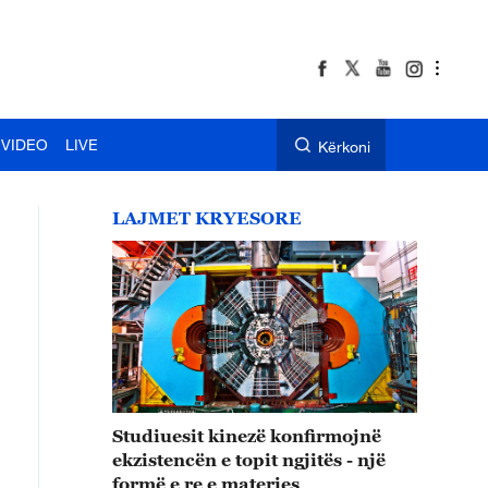
VIDEO
LIVE
Kërkoni
LAJMET KRYESORE
Studiuesit kinezë konfirmojnë
ekzistencën e topit ngjitës - një
formë e re e materies