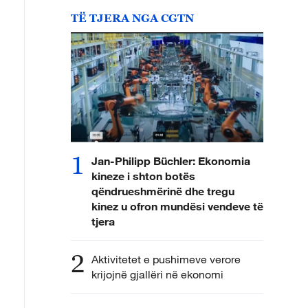
TË TJERA NGA CGTN
1
Jan-Philipp Büchler: Ekonomia
kineze i shton botës
qëndrueshmërinë dhe tregu
kinez u ofron mundësi vendeve të
tjera
2
Aktivitetet e pushimeve verore
krijojnë gjallëri në ekonomi