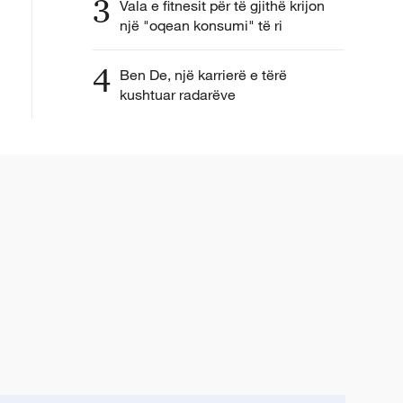
3
Vala e fitnesit për të gjithë krijon
një "oqean konsumi" të ri
4
Ben De, një karrierë e tërë
kushtuar radarëve