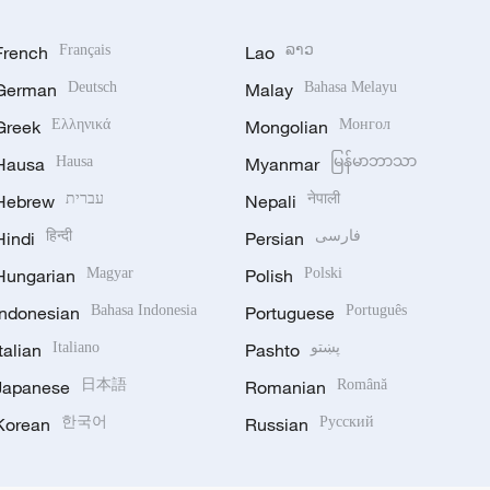
French
Français
Lao
ລາວ
German
Deutsch
Malay
Bahasa Melayu
Greek
Ελληνικά
Mongolian
Монгол
Hausa
Hausa
Myanmar
မြန်မာဘာသာ
Hebrew
עברית
Nepali
नेपाली
Hindi
हिन्दी
Persian
فارسی
Hungarian
Magyar
Polish
Polski
Indonesian
Bahasa Indonesia
Portuguese
Português
Italian
Italiano
Pashto
پښتو
Japanese
日本語
Romanian
Română
Korean
한국어
Russian
Русский