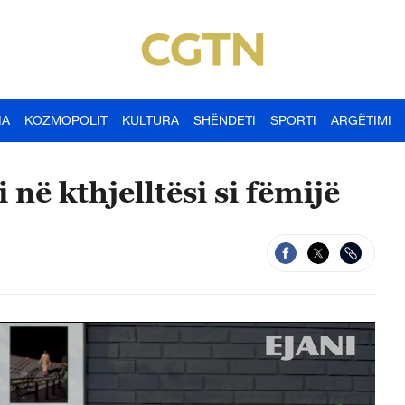
IA
KOZMOPOLIT
KULTURA
SHËNDETI
SPORTI
ARGËTIMI
në kthjelltësi si fëmijë