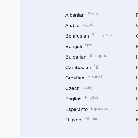
Albanian
Shqip
Arabic
العربية
Belarusian
Беларуская
Bengali
বাংলা
Bulgarian
Български
Cambodian
ខ្មែរ
Croatian
Hrvatski
Czech
Český
English
English
Esperanto
Esperanto
Filipino
Filipino