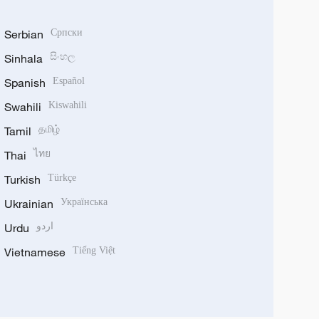
Serbian
Српски
Sinhala
සිංහල
Spanish
Español
Swahili
Kiswahili
Tamil
தமிழ்
Thai
ไทย
Turkish
Türkçe
Ukrainian
Українська
Urdu
اردو
Vietnamese
Tiếng Việt