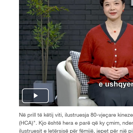
P
l
Në prill të këtij viti, ilustruesja 80-vjeçare ki
(HCA)". Kjo është hera e parë që ky çmim, nder
a
ilustruesit e letërsisë për fëmijë, jepet për një pi