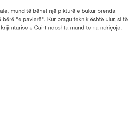
ciale, mund të bëhet një pikturë e bukur brenda
bërë "e pavlerë". Kur pragu teknik është ulur, si të
 krijimtarisë e Cai-t ndoshta mund të na ndriçojë.