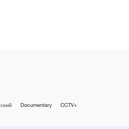
сский
Documentary
CCTV+