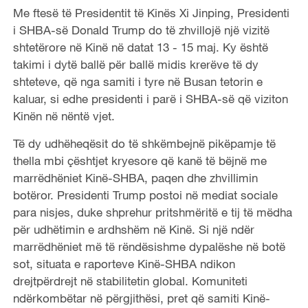
Me ftesë të Presidentit të Kinës Xi Jinping, Presidenti
i SHBA-së Donald Trump do të zhvillojë një vizitë
shtetërore në Kinë në datat 13 - 15 maj. Ky është
takimi i dytë ballë për ballë midis krerëve të dy
shteteve, që nga samiti i tyre në Busan tetorin e
kaluar, si edhe presidenti i parë i SHBA-së që viziton
Kinën në nëntë vjet.
Të dy udhëheqësit do të shkëmbejnë pikëpamje të
thella mbi çështjet kryesore që kanë të bëjnë me
marrëdhëniet Kinë-SHBA, paqen dhe zhvillimin
botëror. Presidenti Trump postoi në mediat sociale
para nisjes, duke shprehur pritshmëritë e tij të mëdha
për udhëtimin e ardhshëm në Kinë. Si një ndër
marrëdhëniet më të rëndësishme dypalëshe në botë
sot, situata e raporteve Kinë-SHBA ndikon
drejtpërdrejt në stabilitetin global. Komuniteti
ndërkombëtar në përgjithësi, pret që samiti Kinë-