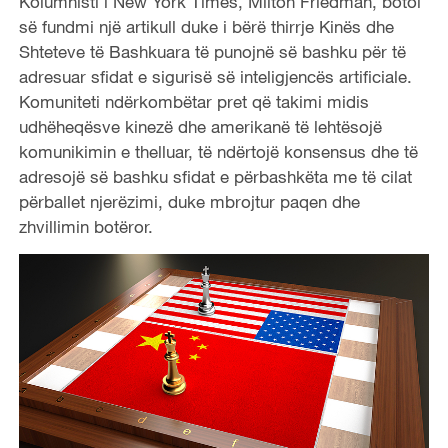
Kolumnisti i New York Times, Milton Friedman, botoi
së fundmi një artikull duke i bërë thirrje Kinës dhe
Shteteve të Bashkuara të punojnë së bashku për të
adresuar sfidat e sigurisë së inteligjencës artificiale.
Komuniteti ndërkombëtar pret që takimi midis
udhëheqësve kinezë dhe amerikanë të lehtësojë
komunikimin e thelluar, të ndërtojë konsensus dhe të
adresojë së bashku sfidat e përbashkëta me të cilat
përballet njerëzimi, duke mbrojtur paqen dhe
zhvillimin botëror.