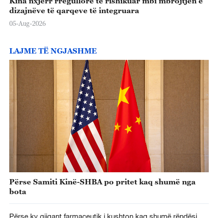
Kina nxjerr rregullore të rishikuar mbi mbrojtjen e
dizajnëve të qarqeve të integruara
05-Aug-2026
LAJME TË NGJASHME
Përse Samiti Kinë-SHBA po pritet kaq shumë nga
bota
Përse ky gjigant farmaceutik i kushton kaq shumë rëndësi