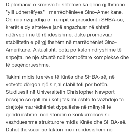
Diplomacia e krerëve të shteteve ka qenë gjithmonë
"ylli udhërrëfyes" i marrëdhënieve Sino-Amerikane.
Që nga rizgjedhja e Trumpit si president i SHBA-së,
krerët e dy shteteve janë angazhuar në shtatë
ndërveprime të rëndësishme, duke promovuar
stabilitetin e përgjithshëm në marrëdhëniet Sino-
Amerikane. Aktualisht, bota po kalon ndryshime të
shpejta, në një situatë ndërkombëtare komplekse dhe
të paqëndrueshme.
Takimi midis krerëve të Kinës dhe SHBA-së, në
vetvete dërgon një sinjal stabiliteti për botën.
Studiuesit në Universitetin Christopher Newport
besojnë se qëllimi i këtij takimi është të vazhdojë të
drejtojë marrëdhëniet dypalëshe në mënyrë të
qëndrueshme, nën sfondin e konkurrencës së
vazhdueshme strukturore midis Kinës dhe SHBA-së.
Duhet theksuar se faktori më i rëndësishëm në