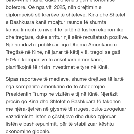
botërore. Që nga viti 2025, nën drejtimin e
diplomacisë së krerëve të shteteve, Kina dhe Shtetet
e Bashkuara kanë mbajtur raunde të shumta
konsultimesh të nivelit të lartë në fushën ekonomike
dhe tregtare, duke arritur një sërë rezultatesh pozitive.
Një sondazh i publikuar nga Dhoma Amerikane e
Tregtisë në Kinë, në janar të këtij viti, tregoi se gati
60% e kompanive të anketuara amerikane,
planifikojnë të rrisin investimet e tyre në Kinë.
Sipas raporteve të mediave, shumë drejtues të lartë
nga kompanitë amerikane do të shoqërojnë
Presidentin Trump në vizitën e tij në Kinë. Njerëzit
presin që Kina dhe Shtetet e Bashkuara të takohen
me njëra-tjetrën në gjysmë të rrugës, duke zvogëluar
vazhdimisht listën e çështjeve dhe duke zgjeruar
listën e bashkëpunimit, për të stabilizuar kështu
ekonominë globale.