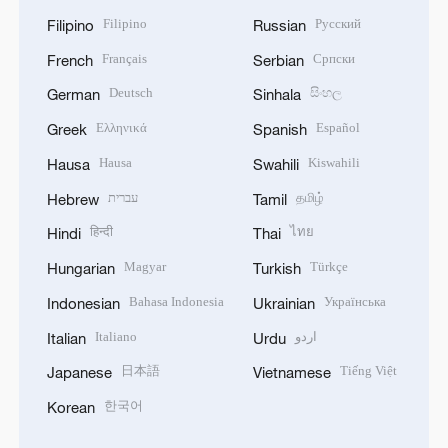
Filipino
Русский
Filipino
Russian
Français
Српски
French
Serbian
Deutsch
සිංහල
German
Sinhala
Ελληνικά
Español
Greek
Spanish
Hausa
Kiswahili
Hausa
Swahili
עברית
தமிழ்
Hebrew
Tamil
हिन्दी
ไทย
Hindi
Thai
Magyar
Türkçe
Hungarian
Turkish
Bahasa Indonesia
Українська
Indonesian
Ukrainian
Italiano
اردو
Italian
Urdu
日本語
Tiếng Việt
Japanese
Vietnamese
한국어
Korean