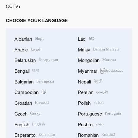
CCTV+
CHOOSE YOUR LANGUAGE
Shqip
ລາວ
Albanian
Lao
العربية
Bahasa Melayu
Arabic
Malay
Беларуская
Монгол
Belarusian
Mongolian
বাংলা
မြန်မာဘာသာ
Bengali
Myanmar
Български
नेपाली
Bulgarian
Nepali
ខ្មែរ
فارسی
Cambodian
Persian
Hrvatski
Polski
Croatian
Polish
Český
Português
Czech
Portuguese
English
پښتو
English
Pashto
Esperanto
Română
Esperanto
Romanian