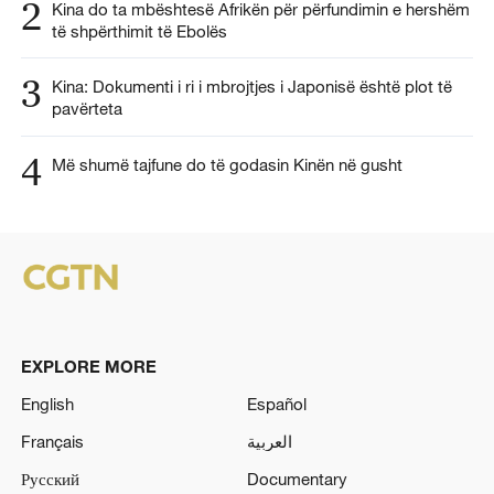
2
Kina do ta mbështesë Afrikën për përfundimin e hershëm
të shpërthimit të Ebolës
3
Kina: Dokumenti i ri i mbrojtjes i Japonisë është plot të
pavërteta
4
Më shumë tajfune do të godasin Kinën në gusht
EXPLORE MORE
English
Español
Français
العربية
Русский
Documentary