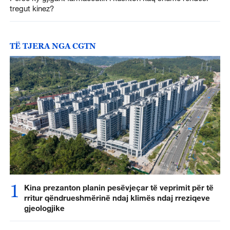
tregut kinez?
TË TJERA NGA CGTN
1
Kina prezanton planin pesëvjeçar të veprimit për të
rritur qëndrueshmërinë ndaj klimës ndaj rreziqeve
gjeologjike