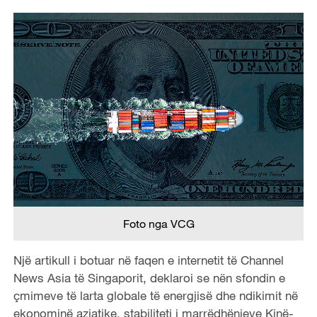
Foto nga VCG
Një artikull i botuar në faqen e internetit të Channel
News Asia të Singaporit, deklaroi se nën sfondin e
çmimeve të larta globale të energjisë dhe ndikimit në
ekonominë aziatike, stabiliteti i marrëdhënieve Kinë-