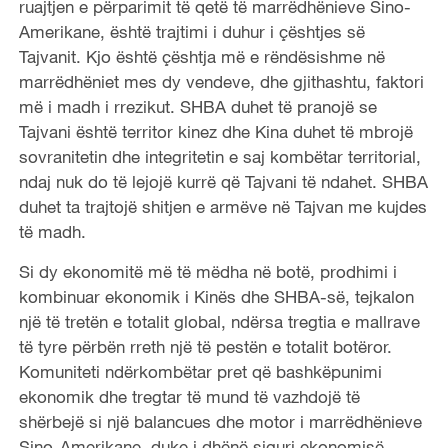
ruajtjen e përparimit të qetë të marrëdhënieve Sino-
Amerikane, është trajtimi i duhur i çështjes së
Tajvanit. Kjo është çështja më e rëndësishme në
marrëdhëniet mes dy vendeve, dhe gjithashtu, faktori
më i madh i rrezikut. SHBA duhet të pranojë se
Tajvani është territor kinez dhe Kina duhet të mbrojë
sovranitetin dhe integritetin e saj kombëtar territorial,
ndaj nuk do të lejojë kurrë që Tajvani të ndahet. SHBA
duhet ta trajtojë shitjen e armëve në Tajvan me kujdes
të madh.
Si dy ekonomitë më të mëdha në botë, prodhimi i
kombinuar ekonomik i Kinës dhe SHBA-së, tejkalon
një të tretën e totalit global, ndërsa tregtia e mallrave
të tyre përbën rreth një të pestën e totalit botëror.
Komuniteti ndërkombëtar pret që bashkëpunimi
ekonomik dhe tregtar të mund të vazhdojë të
shërbejë si një balancues dhe motor i marrëdhënieve
Sino-Amerikane, duke i dhënë siguri ekonomisë