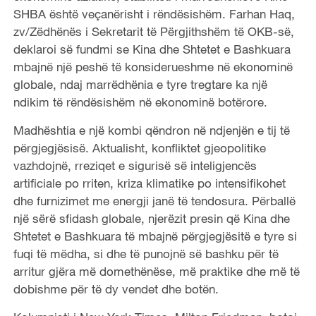
SHBA është veçanërisht i rëndësishëm. Farhan Haq,
zv/Zëdhënës i Sekretarit të Përgjithshëm të OKB-së,
deklaroi së fundmi se Kina dhe Shtetet e Bashkuara
mbajnë një peshë të konsiderueshme në ekonominë
globale, ndaj marrëdhënia e tyre tregtare ka një
ndikim të rëndësishëm në ekonominë botërore.
Madhështia e një kombi qëndron në ndjenjën e tij të
përgjegjësisë. Aktualisht, konfliktet gjeopolitike
vazhdojnë, rreziqet e sigurisë së inteligjencës
artificiale po rriten, kriza klimatike po intensifikohet
dhe furnizimet me energji janë të tendosura. Përballë
një sërë sfidash globale, njerëzit presin që Kina dhe
Shtetet e Bashkuara të mbajnë përgjegjësitë e tyre si
fuqi të mëdha, si dhe të punojnë së bashku për të
arritur gjëra më domethënëse, më praktike dhe më të
dobishme për të dy vendet dhe botën.