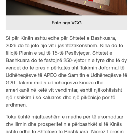
Foto nga VCG
Si për Kinën ashtu edhe për Shtetet e Bashkuara,
2026 do të jetë një vit i jashtëzakonshëm. Kina do të
fillojë Planin e saj të 15-të Pesëvjeçar, Shtetet e
Bashkuara do të festojnë 250-vjetorin e tyre dhe të dy
vendet do të presin përkatësisht Takimin Joformal të
Udhëheqësve të APEC dhe Samitin e Udhëheqësve të
G20. Takimi midis udhëheqësve kinezë dhe
amerikanë në këtë vit vendimtar, është njëkohësisht
një rishikim i së kaluarës dhe një pikënisje për të
ardhmen.
Toka është mjaftueshëm e madhe për të akomoduar
zhvillimin dhe prosperitetin e përbashkët si të Kinës
ashtu edhe të Shteteve të Bashkuara. Njerëzit presin