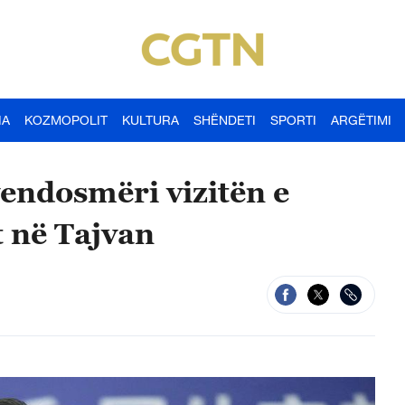
IA
KOZMOPOLIT
KULTURA
SHËNDETI
SPORTI
ARGËTIMI
endosmëri vizitën e
t në Tajvan