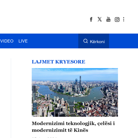
VIDEO
LIVE
Kërkoni
LAJMET KRYESORE
Modernizimi teknologjik, çelësi i
modernizimit të Kinës