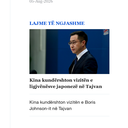
05-Aug-2026
LAJME TË NGJASHME
Kina kundërshton vizitën e
ligjvënësve japonezë në Tajvan
Kina kundërshton vizitën e Boris
Johnson-it në Tajvan