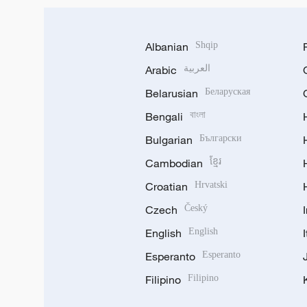
Albanian
Shqip
Arabic
العربية
Belarusian
Беларуская
Bengali
বাংলা
Bulgarian
Български
Cambodian
ខ្មែរ
Croatian
Hrvatski
Czech
Český
English
English
Esperanto
Esperanto
Filipino
Filipino