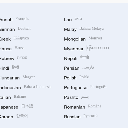
French
Français
Lao
ລາວ
German
Deutsch
Malay
Bahasa Melayu
Greek
Ελληνικά
Mongolian
Монгол
Hausa
Hausa
Myanmar
မြန်မာဘာသာ
Hebrew
עברית
Nepali
नेपाली
Hindi
हिन्दी
Persian
فارسی
Hungarian
Magyar
Polish
Polski
Indonesian
Bahasa Indonesia
Portuguese
Português
Italian
Italiano
Pashto
پښتو
Japanese
日本語
Romanian
Română
Korean
한국어
Russian
Русский