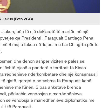
 Jiakun (Foto VCG)
Jiakun, bëri të një deklaratë të martën në një
ë pyetjes që Presidenti i Paraguait Santiago Peña
he më 8 maj u takua në Tajpei me Lai Ching-te për të
.
osmëri dhe dënon ashpër vizitën e palës së
i është pjesë e pandarë e territorit të Kinës.
 marrëdhënieve ndërkombëtare dhe një konsensus i
 të gjatë, qarqet e ndryshme të Paraguait kanë
ëdhënieve me Kinën. Sipas anketave brenda
vendi, përkrahin vendosjen e marrëdhënieve
egon se vendosja e marrëdhënieve diplomatike me
lit të Paraguait.