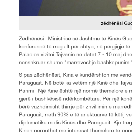
zëdhënësi Guo
Zëdhënësi i Ministrisë së Jashtme të Kinës Guo 
konferencë të rregullt për shtyp, në përgjigje t
Palacios vizitoi Tajvanin në datat 7 - 10 maj d
nënshkruar shumë "marrëveshje bashkëpunimi"
Sipas zëdhënësit, Kina e kundërshton me vend
Paraguait. Në botë ka vetëm një Kinë dhe Tajvan
Parimi i Një Kine është një normë themelore e
gjerë i bashkësisë ndërkombëtare. Për një kohë
bërë vazhdimisht thirrje për zhvillimin e marr
Paraguait, rreth 90% e të anektuarve të këtij 
diplomatike midis Kinës dhe Paraguait. Kjo tr
Kinën përputhet me interesat themelore të popul