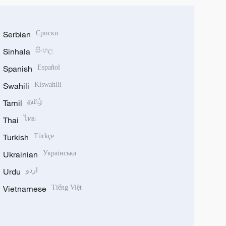
Serbian
Српски
Sinhala
සිංහල
Spanish
Español
Swahili
Kiswahili
Tamil
தமிழ்
Thai
ไทย
Turkish
Türkçe
Ukrainian
Українська
Urdu
اردو
Vietnamese
Tiếng Việt