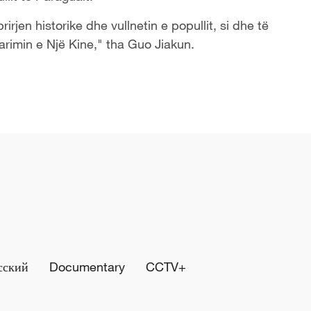
rjen historike dhe vullnetin e popullit, si dhe të
arimin e Një Kine," tha Guo Jiakun.
сский
Documentary
CCTV+