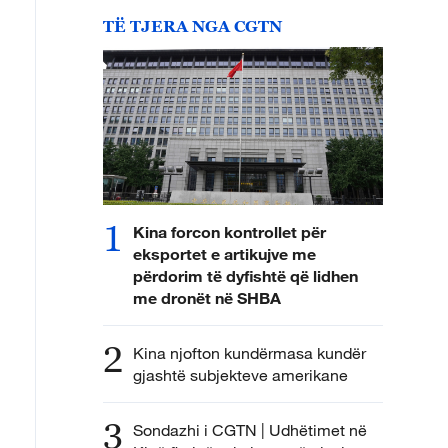
TË TJERA NGA CGTN
1
Kina forcon kontrollet për
eksportet e artikujve me
përdorim të dyfishtë që lidhen
me dronët në SHBA
2
Kina njofton kundërmasa kundër
gjashtë subjekteve amerikane
3
Sondazhi i CGTN | Udhëtimet në